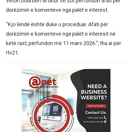
Veton Dula bëri të ditur se sot përfundon afati për
dorëzimin e komenteve nga palët e interest.
“Kjo lëndë është duke u proceduar. Afati për
dorëzimin e komenteve nga palët e interesit në
këtë rast, përfundon më 11 mars 2026.”, tha ai për
rtv21.