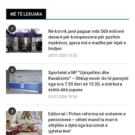
MË TË LEXUARA
1
Në korrik janë paguar mbi 560 milionë
denarë për kompensime për pushim
mjekësor, pjesa më e madhe për lejet e
lindjes
28.07.2026 15:52
2
Sportelet e NP “Ujësjellësi dhe
Kanalizimi” – Shkup nesër do të punojnë
nga ora 7:30 deri në 15:30, e mërkura
është ditë jopune
05.01.2026 10:36
3
Editorial / Priten reforma në sistemin e
pensioneve – shteti mund ta marrë
shtyllën e dytë nga kursimet e
qytetarëve!