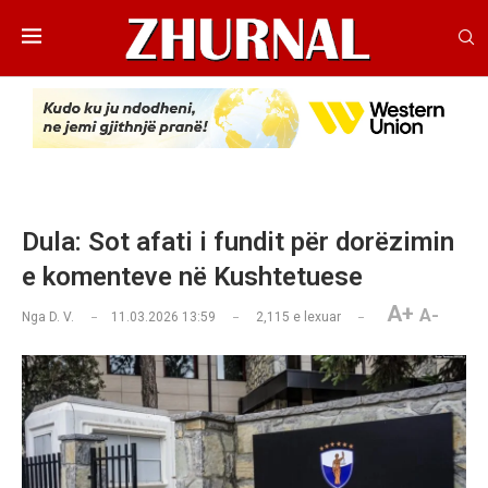
Dula: Sot afati i fundit për dorëzimin
e komenteve në Kushtetuese
A+
A-
Nga
D. V.
11.03.2026 13:59
2,115
e lexuar