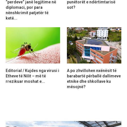
“perdeve” janë legjitime në
punëtorët e ndërtimtarisë
diplomaci, por para
sot?
nënshkrimit patjetër të
ketë...
Editorial / Kujdes nga virusi i
A po zhvillohen nxënësit të
Etheve të Nilit – më të
barabartë përballë dallimeve
rrezikuar moshat e...
etnike dhe shkollave ku
mësojnë?