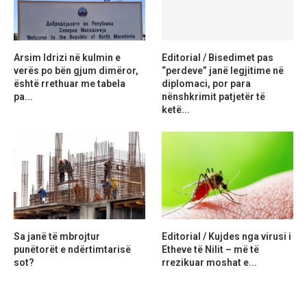
Arsim Idrizi në kulmin e
Editorial / Bisedimet pas
verës po bën gjum dimëror,
“perdeve” janë legjitime në
është rrethuar me tabela
diplomaci, por para
pa...
nënshkrimit patjetër të
ketë...
Sa janë të mbrojtur
Editorial / Kujdes nga virusi i
punëtorët e ndërtimtarisë
Etheve të Nilit – më të
sot?
rrezikuar moshat e...