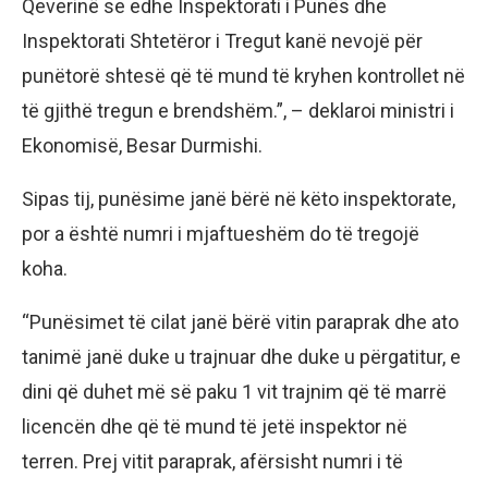
Qeverinë se edhe Inspektorati i Punës dhe
Inspektorati Shtetëror i Tregut kanë nevojë për
punëtorë shtesë që të mund të kryhen kontrollet në
të gjithë tregun e brendshëm.”, – deklaroi ministri i
Ekonomisë, Besar Durmishi.
Sipas tij, punësime janë bërë në këto inspektorate,
por a është numri i mjaftueshëm do të tregojë
koha.
“Punësimet të cilat janë bërë vitin paraprak dhe ato
tanimë janë duke u trajnuar dhe duke u përgatitur, e
dini që duhet më së paku 1 vit trajnim që të marrë
licencën dhe që të mund të jetë inspektor në
terren. Prej vitit paraprak, afërsisht numri i të