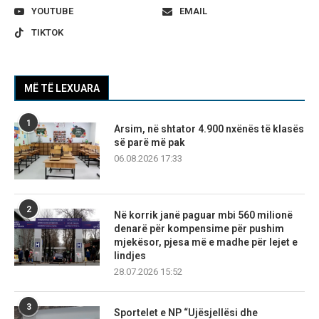
YOUTUBE
EMAIL
TIKTOK
MË TË LEXUARA
1
Arsim, në shtator 4.900 nxënës të klasës
së parë më pak
06.08.2026 17:33
2
Në korrik janë paguar mbi 560 milionë
denarë për kompensime për pushim
mjekësor, pjesa më e madhe për lejet e
lindjes
28.07.2026 15:52
3
Sportelet e NP “Ujësjellësi dhe