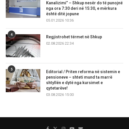
Kanalizimi” – Shkup nesër do të punojnë
nga ora 7:30 deri në 15:30, e mërkura
është ditë jopune
05.01.2026 10:36
4
Regjistrohet tërmet në Shkup
02.08.2026 22:34
5
Editorial / Priten reforma në sistemin e
pensioneve – shteti mund ta marrë
shtyllën e dytë nga kursimet e
qytetarëve!
03.08.2026 15:00