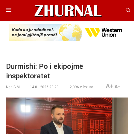
Durmishi: Po i ekipojmë
inspektoratet
A+
A-
Nga
B.M
14.01.2026 20:20
2,096
e lexuar