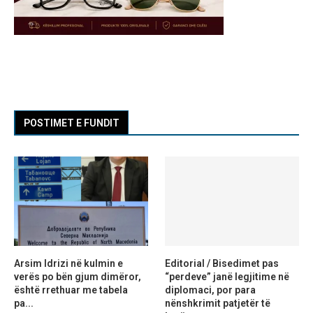
POSTIMET E FUNDIT
Arsim Idrizi në kulmin e
Editorial / Bisedimet pas
verës po bën gjum dimëror,
“perdeve” janë legjitime në
është rrethuar me tabela
diplomaci, por para
pa...
nënshkrimit patjetër të