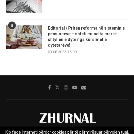
5
Editorial / Priten reforma në sistemin e
pensioneve – shteti mund ta marrë
shtyllën e dytë nga kursimet e
qytetarëve!
03.08.2026 15:00
Kjo faqe interneti përdor cookies për të përmirësuar përvojën tuaj.