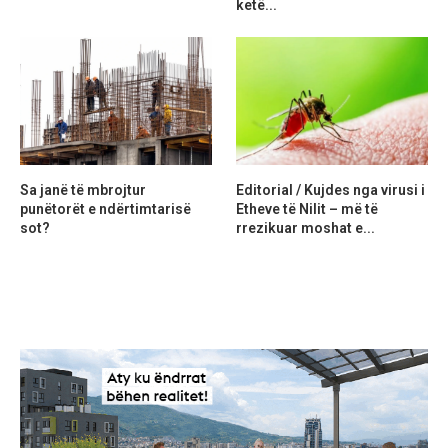
ketë...
Sa janë të mbrojtur
Editorial / Kujdes nga virusi i
punëtorët e ndërtimtarisë
Etheve të Nilit – më të
sot?
rrezikuar moshat e...