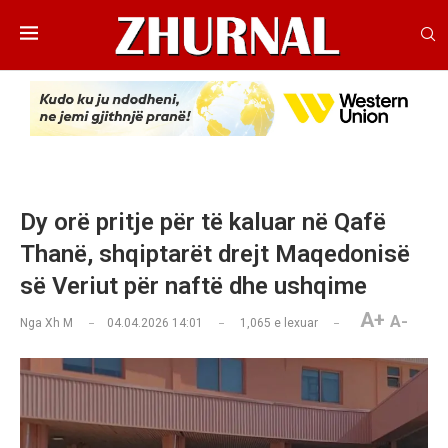
Dy orë pritje për të kaluar në Qafë
Thanë, shqiptarët drejt Maqedonisë
së Veriut për naftë dhe ushqime
A+
A-
Nga
Xh M
04.04.2026 14:01
1,065
e lexuar