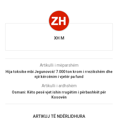
XH M
Artikulli i mëparshëm
Hija toksike mbi Jegunovcë/ 7.000 ton krom i rrezikshëm dhe
një kërcënim i vjetër pa fund
Artikulli i ardhshëm
Osmani: Këto pesë vjet ishin rrugëtim i përbashkët për
Kosovën
ARTIKUJ TË NDËRLIDHURA