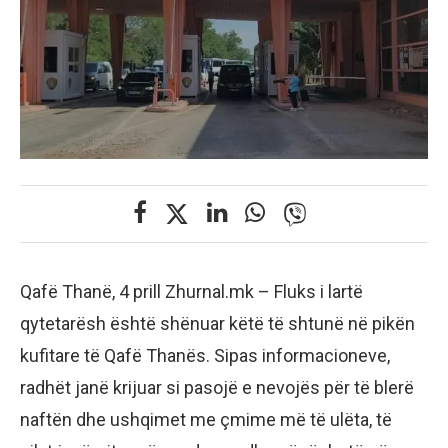
Qafë Thanë, 4 prill Zhurnal.mk – Fluks i lartë
qytetarësh është shënuar këtë të shtunë në pikën
kufitare të Qafë Thanës. Sipas informacioneve,
radhët janë krijuar si pasojë e nevojës për të blerë
naftën dhe ushqimet me çmime më të ulëta, të