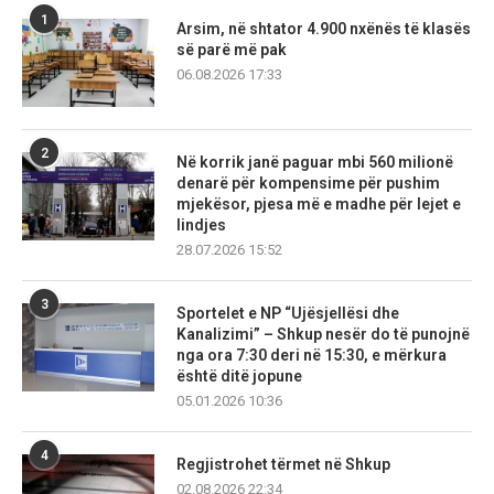
1
Arsim, në shtator 4.900 nxënës të klasës
së parë më pak
06.08.2026 17:33
2
Në korrik janë paguar mbi 560 milionë
denarë për kompensime për pushim
mjekësor, pjesa më e madhe për lejet e
lindjes
28.07.2026 15:52
3
Sportelet e NP “Ujësjellësi dhe
Kanalizimi” – Shkup nesër do të punojnë
nga ora 7:30 deri në 15:30, e mërkura
është ditë jopune
05.01.2026 10:36
4
Regjistrohet tërmet në Shkup
02.08.2026 22:34