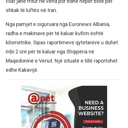
cilat janë rritur në vend por edhe nëpër botë për
shkak të luftës në Iran.
Nga pamjet e siguruara nga Euronews Albania,
radha e makinave për të kaluar kufirin është
kilometrike. Sipas raportimeve qytetarëve u duhet
mbi 2 orë për të kaluar nga Shqipëria në
Maqedoninë e Veriut. Një situatë e tillë raportohet
edhe Kakavijë.