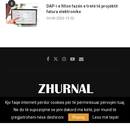
5
DAP-i e fillon fazën e tretë të projektit
fatura elektronike
04.06.2026 13:52
Kjo faqe interneti përdor cookies për të përmirësuar përvojën tuaj.
Rreth nesh
Impresumi
Marketing
Kontakt
Ne do të supozojmë se jeni dakord me këtë, por mund të
Privacy Policy
çregjistroheni nëse dëshironi.
Pranoj
Lexo më tepër
Zhurnal.mk është Agjenci e Lajmeve e pavarur, e themeluar në vitin
2009, që e mbulon Maqedoninë, Kosovën, Shqipërinë edhe lajmet