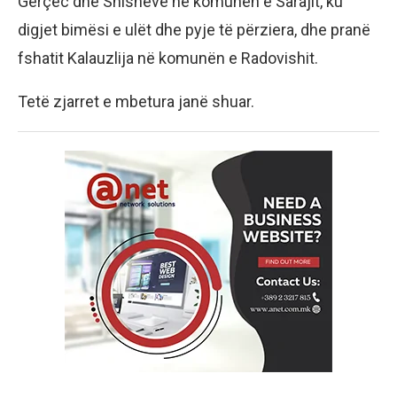
Gërçec dhe Shishevë në komunën e Sarajit, ku
digjet bimësi e ulët dhe pyje të përziera, dhe pranë
fshatit Kalauzlija në komunën e Radovishit.
Tetë zjarret e mbetura janë shuar.