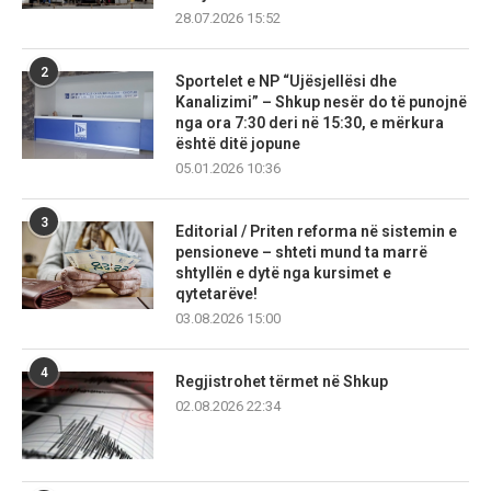
28.07.2026 15:52
2
Sportelet e NP “Ujësjellësi dhe
Kanalizimi” – Shkup nesër do të punojnë
nga ora 7:30 deri në 15:30, e mërkura
është ditë jopune
05.01.2026 10:36
3
Editorial / Priten reforma në sistemin e
pensioneve – shteti mund ta marrë
shtyllën e dytë nga kursimet e
qytetarëve!
03.08.2026 15:00
4
Regjistrohet tërmet në Shkup
02.08.2026 22:34