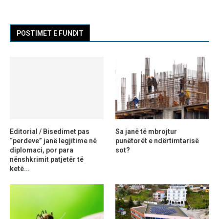
POSTIMET E FUNDIT
Editorial / Bisedimet pas
Sa janë të mbrojtur
“perdeve” janë legjitime në
punëtorët e ndërtimtarisë
diplomaci, por para
sot?
nënshkrimit patjetër të
ketë...