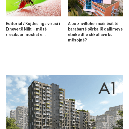
Editorial / Kujdes nga virusi i
A po zhvillohen nxënësit të
Etheve të Nilit – më të
barabartë përballë dallimeve
rrezikuar moshat e...
etnike dhe shkollave ku
mësojnë?