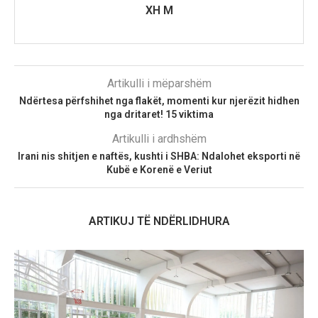
XH M
Artikulli i mëparshëm
Ndërtesa përfshihet nga flakët, momenti kur njerëzit hidhen
nga dritaret! 15 viktima
Artikulli i ardhshëm
Irani nis shitjen e naftës, kushti i SHBA: Ndalohet eksporti në
Kubë e Korenë e Veriut
ARTIKUJ TË NDËRLIDHURA