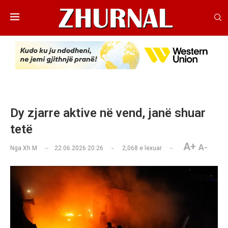
Dy zjarre aktive në vend, janë shuar
tetë
A+
A-
Nga
Xh M
22.06.2026 20:26
2,068
e lexuar