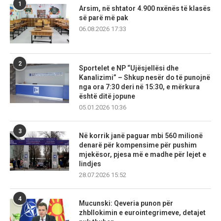
1
Arsim, në shtator 4.900 nxënës të klasës
së parë më pak
06.08.2026 17:33
2
Sportelet e NP “Ujësjellësi dhe
Kanalizimi” – Shkup nesër do të punojnë
nga ora 7:30 deri në 15:30, e mërkura
është ditë jopune
05.01.2026 10:36
3
Në korrik janë paguar mbi 560 milionë
denarë për kompensime për pushim
mjekësor, pjesa më e madhe për lejet e
lindjes
28.07.2026 15:52
4
Mucunski: Qeveria punon për
zhbllokimin e eurointegrimeve, detajet