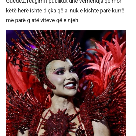
Guedez, reagimi i publikut dhe vëmendja që mori
këtë herë ishte diçka që ai nuk e kishte parë kurrë
më parë gjatë viteve që e njeh.