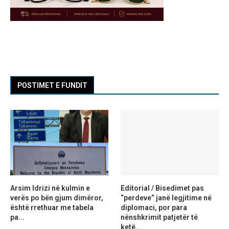
POSTIMET E FUNDIT
Arsim Idrizi në kulmin e
Editorial / Bisedimet pas
verës po bën gjum dimëror,
“perdeve” janë legjitime në
është rrethuar me tabela
diplomaci, por para
pa...
nënshkrimit patjetër të
ketë...