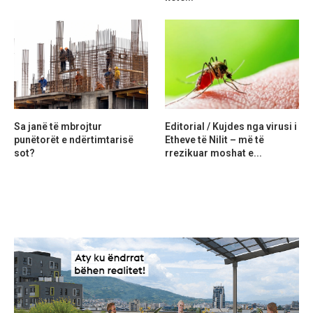
Sa janë të mbrojtur
Editorial / Kujdes nga virusi i
punëtorët e ndërtimtarisë
Etheve të Nilit – më të
sot?
rrezikuar moshat e...