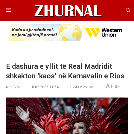
E dashura e yllit të Real Madridit
shkakton ‘kaos’ në Karnavalin e Rios
A+
A-
Nga
B.M
18.02.2026 11:54
1,243
e lexuar