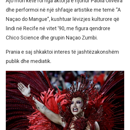
Ajo mori këtë rol nga aktorja e njohur Paolla Oliveira
dhe performoi në një shfaqje artistike me temë “A
Naçao do Mangue”, kushtuar lëvizjes kulturore që
lindi në Recife në vitet ’90, me figura qendrore
Chico Science dhe grupin Naçao Zumbi.
Prania e saj shkaktoi interes të jashtëzakonshëm
publik dhe mediatik.