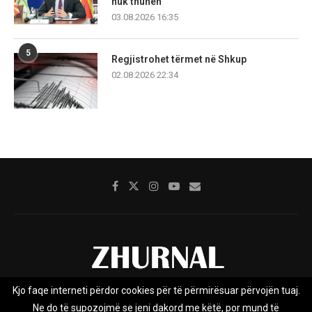
nuk thuhen
03.08.2026 16:35
5
Regjistrohet tërmet në Shkup
02.08.2026 22:34
Kjo faqe interneti përdor cookies për të përmirësuar përvojën tuaj.
Rreth nesh
Impresumi
Marketing
Kontakt
Ne do të supozojmë se jeni dakord me këtë, por mund të