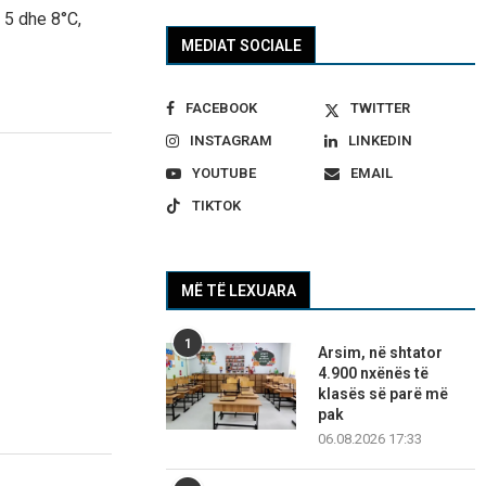
 5 dhe 8°C,
MEDIAT SOCIALE
FACEBOOK
TWITTER
INSTAGRAM
LINKEDIN
YOUTUBE
EMAIL
TIKTOK
MË TË LEXUARA
1
Arsim, në shtator
4.900 nxënës të
klasës së parë më
pak
06.08.2026 17:33