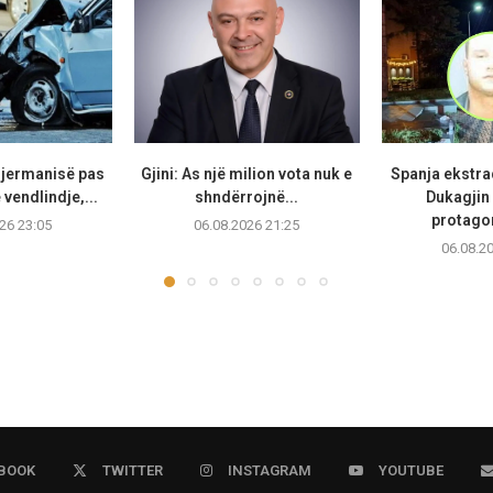
Gjermanisë pas
Gjini: As një milion vota nuk e
Spanja ekstr
vendlindje,...
shndërrojnë...
Dukagjin 
protagon
26 23:05
06.08.2026 21:25
06.08.2
BOOK
TWITTER
INSTAGRAM
YOUTUBE