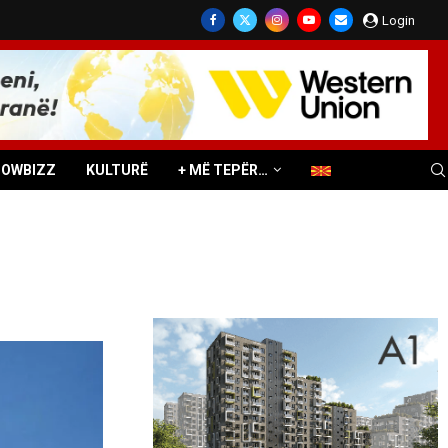
Login
HOWBIZZ
KULTURË
+ MË TEPËR…