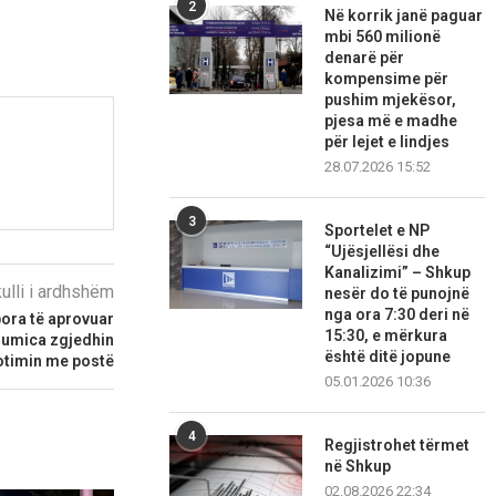
2
Në korrik janë paguar
mbi 560 milionë
denarë për
kompensime për
pushim mjekësor,
pjesa më e madhe
për lejet e lindjes
28.07.2026 15:52
3
Sportelet e NP
“Ujësjellësi dhe
Kanalizimi” – Shkup
kulli i ardhshëm
nesër do të punojnë
nga ora 7:30 deri në
pora të aprovuar
15:30, e mërkura
shumica zgjedhin
është ditë jopune
otimin me postë
05.01.2026 10:36
4
Regjistrohet tërmet
në Shkup
02.08.2026 22:34