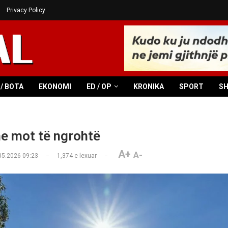
Privacy Policy
/ BOTA
EKONOMI
ED / OP
KRONIKA
SPORT
S
e mot të ngrohtë
A+
A-
05.2026 09:23
1,374
e lexuar