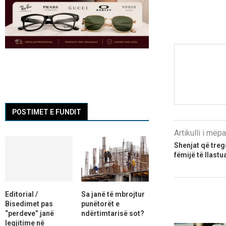
POSTIMET E FUNDIT
Artikulli i më
Shenjat që trego
fëmijë të llastu
Editorial /
Sa janë të mbrojtur
Bisedimet pas
punëtorët e
“perdeve” janë
ndërtimtarisë sot?
legjitime në