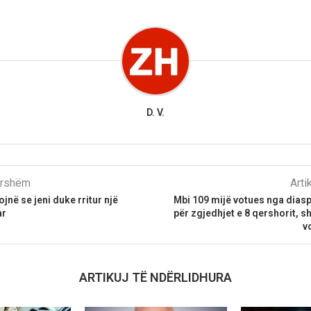
D. V.
parshëm
Arti
jnë se jeni duke rritur një
Mbi 109 mijë votues nga dias
ar
për zgjedhjet e 8 qershorit, 
v
ARTIKUJ TË NDËRLIDHURA