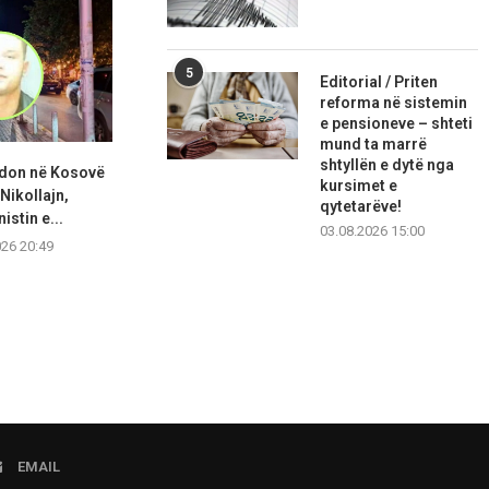
5
Editorial / Priten
reforma në sistemin
e pensioneve – shteti
mund ta marrë
shtyllën e dytë nga
adon në Kosovë
Abdixhiku: Po tentojmë t’i
KDI: Kuven
kursimet e
Nikollajn,
shmangim zgjedhjet, LDK
konstituohe
qytetarëve!
istin e...
duhet...
negoci
03.08.2026 15:00
026 20:49
06.08.2026 20:36
06.08.2
EMAIL