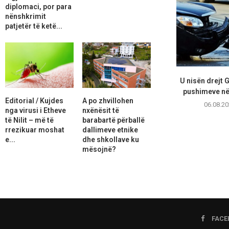
diplomaci, por para
nënshkrimit
patjetër të ketë...
U nisën drejt 
pushimeve në 
Editorial / Kujdes
A po zhvillohen
06.08.20
nga virusi i Etheve
nxënësit të
të Nilit – më të
barabartë përballë
rrezikuar moshat
dallimeve etnike
e...
dhe shkollave ku
mësojnë?
FACE