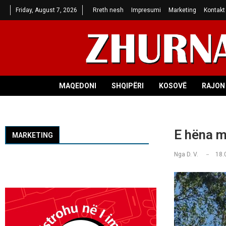
Friday, August 7, 2026
Rreth nesh
Impresumi
Marketing
Kontakt
MAQEDONI
SHQIPËRI
KOSOVË
RAJON 
E hëna m
MARKETING
Nga
D. V.
18.