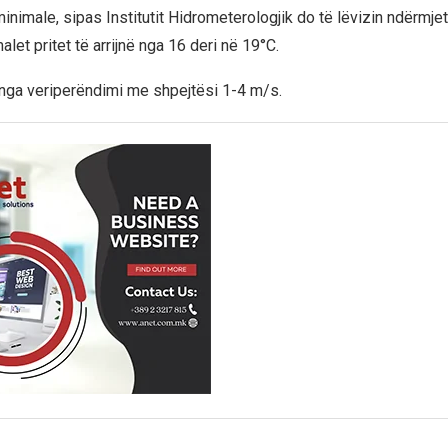
nimale, sipas Institutit Hidrometerologjik do të lëvizin ndërmjet
et pritet të arrijnë nga 16 deri në 19°C.
ë nga veriperëndimi me shpejtësi 1-4 m/s.