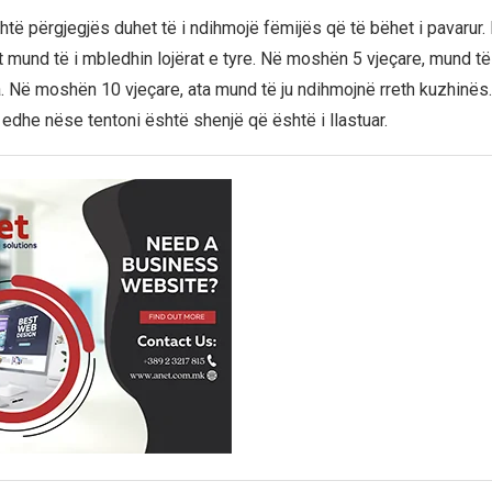
htë përgjegjës duhet të i ndihmojë fëmijës që të bëhet i pavarur
ët mund të i mbledhin lojërat e tyre. Në moshën 5 vjeçare, mund 
a. Në moshën 10 vjeçare, ata mund të ju ndihmojnë rreth kuzhinës
 edhe nëse tentoni është shenjë që është i llastuar.