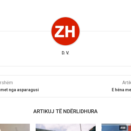
D. V.
parshëm
Arti
timet nga asparagusi
E hëna me
ARTIKUJ TË NDËRLIDHURA