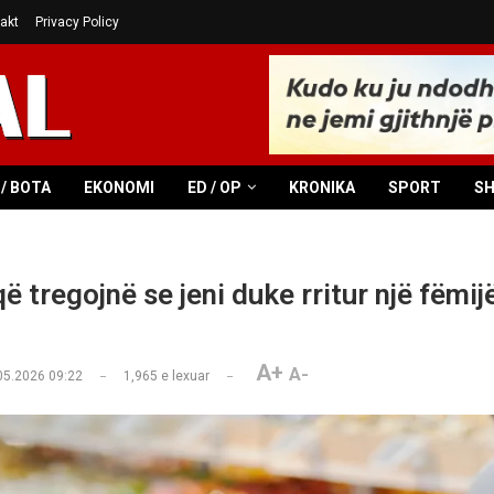
akt
Privacy Policy
/ BOTA
EKONOMI
ED / OP
KRONIKA
SPORT
S
ë tregojnë se jeni duke rritur një fëmij
A+
A-
05.2026 09:22
1,965
e lexuar