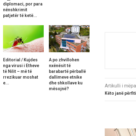
diplomaci, por para
nënshkrimit
patjetër të ketë...
Editorial / Kujdes
A po zhvillohen
nga virusi i Etheve
nxënësit të
të Nilit – më të
barabartë përballë
rrezikuar moshat
dallimeve etnike
e...
dhe shkollave ku
Artikulli i më
mësojnë?
Këto janë përfi