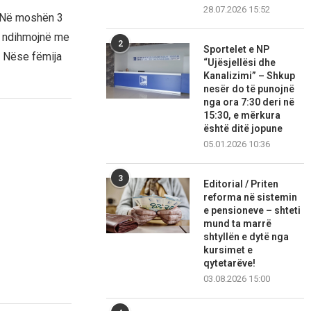
28.07.2026 15:52
. Në moshën 3
të ndihmojnë me
2
Sportelet e NP
. Nëse fëmija
“Ujësjellësi dhe
Kanalizimi” – Shkup
nesër do të punojnë
nga ora 7:30 deri në
15:30, e mërkura
është ditë jopune
05.01.2026 10:36
3
Editorial / Priten
reforma në sistemin
e pensioneve – shteti
mund ta marrë
shtyllën e dytë nga
kursimet e
qytetarëve!
03.08.2026 15:00