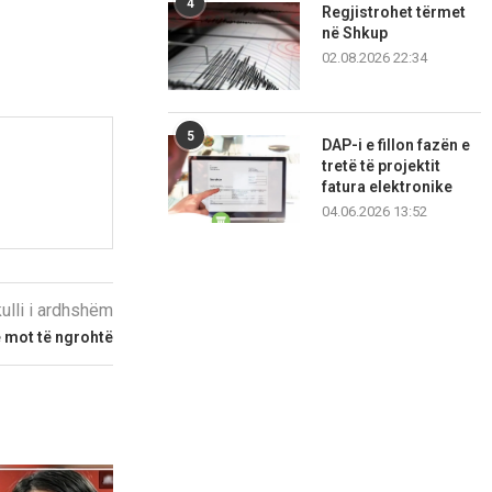
4
Regjistrohet tërmet
në Shkup
02.08.2026 22:34
5
DAP-i e fillon fazën e
tretë të projektit
fatura elektronike
04.06.2026 13:52
kulli i ardhshëm
 mot të ngrohtë