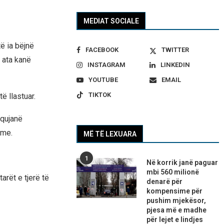
MEDIAT SOCIALE
ë ia bëjnë
FACEBOOK
TWITTER
 ata kanë
INSTAGRAM
LINKEDIN
YOUTUBE
EMAIL
TIKTOK
të llastuar.
 qujanë
hme.
MË TË LEXUARA
1
Në korrik janë paguar
mbi 560 milionë
arët e tjerë të
denarë për
kompensime për
pushim mjekësor,
pjesa më e madhe
për lejet e lindjes