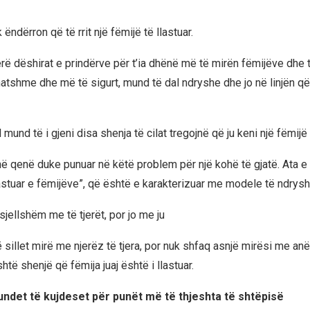
 ëndërron që të rrit një fëmijë të llastuar.
rë dëshirat e prindërve për t’ia dhënë më të mirën fëmijëve dhe t
hatshme dhe më të sigurt, mund të dal ndryshe dhe jo në linjën që
 mund të i gjeni disa shenja të cilat tregojnë që ju keni një fëmijë 
ë qenë duke punuar në këtë problem për një kohë të gjatë. Ata e
astuar e fëmijëve”, që është e karakterizuar me modele të ndrys
sjellshëm me të tjerët, por jo me ju
sillet mirë me njerëz të tjera, por nuk shfaq asnjë mirësi me anët
shtë shenjë që fëmija juaj është i llastuar.
ndet të kujdeset për punët më të thjeshta të shtëpisë