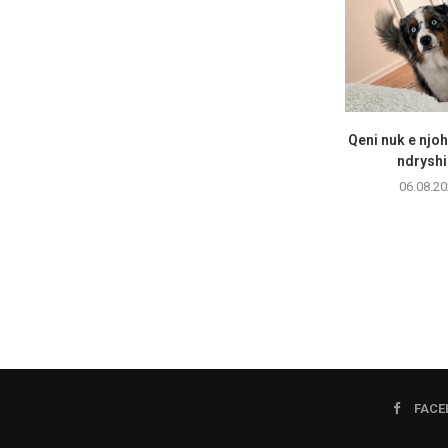
Qeni nuk e njo
ndryshim
06.08.20
FACE