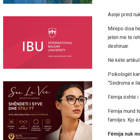
Asnjë prind nuk
Mirëpo disa he
jetën më të re
dëshiruar.
Në këtë artikull
Psikologët kan
“Sindroma e ll
Fëmija është i 
Fëmija mund të 
familjes. Kjo ë
Fëmija nuk mu