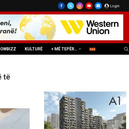
Login
HOWBIZZ
KULTURË
+ MË TEPËR…
ë të