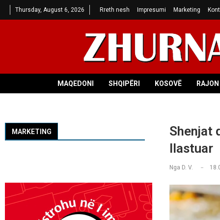
Thursday, August 6, 2026
Rreth nesh
Impresumi
Marketing
Kont
MAQEDONI
SHQIPËRI
KOSOVË
RAJON 
Shenjat q
MARKETING
llastuar
Nga
D. V.
18.