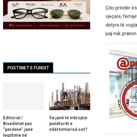
Çdo prindër ës
vjeçare, fëmij
detyra të vogl
juaj nuk pranon
POSTIMET E FUNDIT
Editorial /
Sa janë të mbrojtur
Bisedimet pas
punëtorët e
“perdeve” janë
ndërtimtarisë sot?
legjitime në