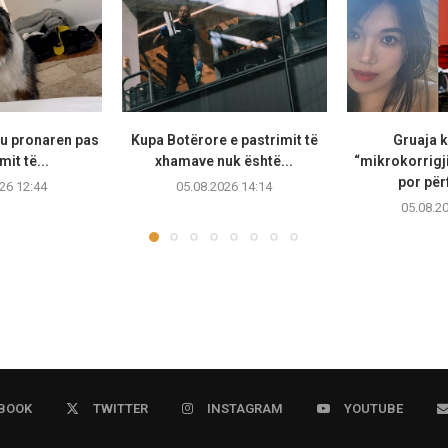
hu pronaren pas
Kupa Botërore e pastrimit të
Gruaja k
it të...
xhamave nuk është...
“mikrokorrigji
por për
26 12:44
05.08.2026 14:14
05.08.2
BOOK
TWITTER
INSTAGRAM
YOUTUBE