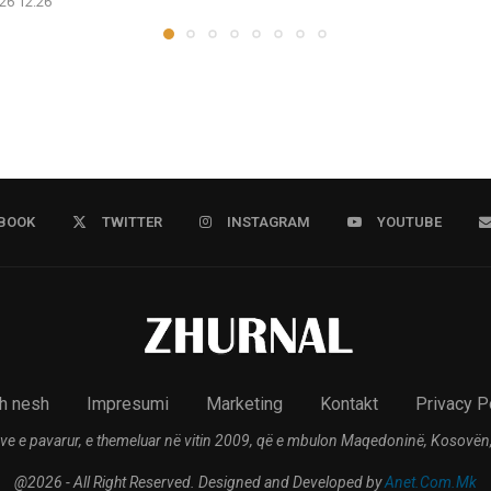
26 12:26
BOOK
TWITTER
INSTAGRAM
YOUTUBE
h nesh
Impresumi
Marketing
Kontakt
Privacy P
ve e pavarur, e themeluar në vitin 2009, që e mbulon Maqedoninë, Kosovën,
@2026 - All Right Reserved. Designed and Developed by
Anet.Com.Mk