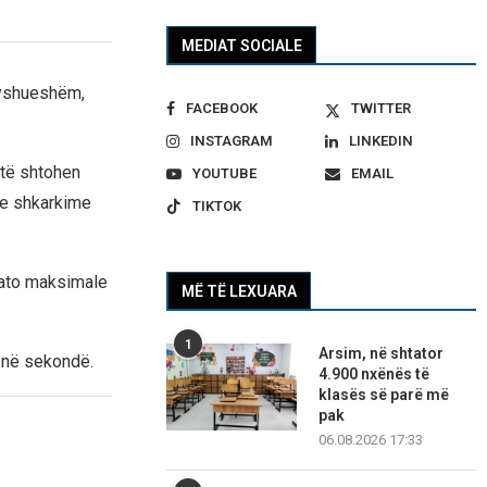
MEDIAT SOCIALE
ryshueshëm,
FACEBOOK
TWITTER
INSTAGRAM
LINKEDIN
 të shtohen
YOUTUBE
EMAIL
 me shkarkime
TIKTOK
 ato maksimale
MË TË LEXUARA
1
Arsim, në shtator
a në sekondë.
4.900 nxënës të
klasës së parë më
pak
06.08.2026 17:33