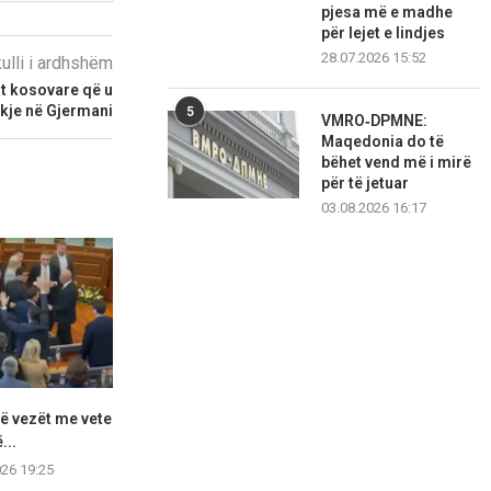
pjesa më e madhe
për lejet e lindjes
28.07.2026 15:52
kulli i ardhshëm
at kosovare që u
kje në Gjermani
5
VMRO‑DPMNE:
Maqedonia do të
bëhet vend më i mirë
për të jetuar
03.08.2026 16:17
rrë vezët me vete
Mbi 120 fluturime nga
Time Kadrijaj
...
Gjermania drejt Kosovës
Albin
vetëm...
026 19:25
08.08.2