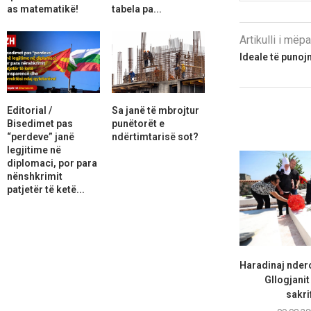
as matematikë!
tabela pa...
Artikulli i më
Ideale të punoj
Editorial /
Sa janë të mbrojtur
Bisedimet pas
punëtorët e
“perdeve” janë
ndërtimtarisë sot?
legjitime në
diplomaci, por para
nënshkrimit
patjetër të ketë...
Haradinaj nder
Gllogjanit
sakrif