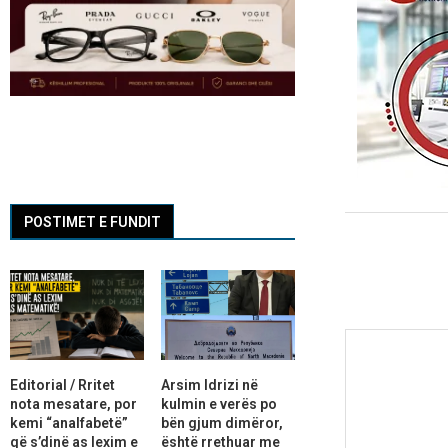
POSTIMET E FUNDIT
Editorial / Rritet
Arsim Idrizi në
nota mesatare, por
kulmin e verës po
kemi “analfabetë”
bën gjum dimëror,
që s’dinë as lexim e
është rrethuar me