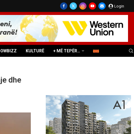
Login
HOWBIZZ
KULTURË
+ MË TEPËR…
hje dhe