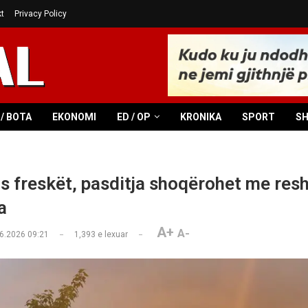
t
Privacy Policy
/ BOTA
EKONOMI
ED / OP
KRONIKA
SPORT
S
is freskët, pasditja shoqërohet me res
a
A+
A-
6.2026 09:21
1,393
e lexuar