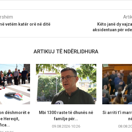
parshëm
Arti
më vetëm katër orë në ditë
Këto janë dy vajz
aksidentuan për vde
ARTIKUJ TË NDËRLIDHURA
on dëshmorët e
Mbi 1300 raste të dhunës në
Si arriti t’i ma
 e Hereqit,
familje për...
në
ica...
09.08.2026 10:26
08.08.2