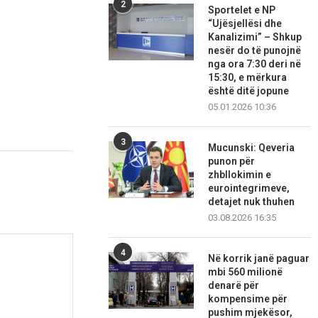
2
Sportelet e NP
“Ujësjellësi dhe
Kanalizimi” – Shkup
nesër do të punojnë
nga ora 7:30 deri në
15:30, e mërkura
është ditë jopune
05.01.2026 10:36
3
Mucunski: Qeveria
punon për
zhbllokimin e
eurointegrimeve,
detajet nuk thuhen
03.08.2026 16:35
4
Në korrik janë paguar
mbi 560 milionë
denarë për
kompensime për
pushim mjekësor,