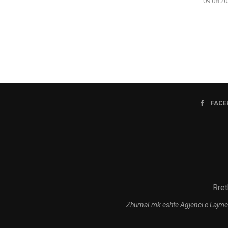
09.08.20
FACE
Rret
Zhurnal.mk është Agjenci e Lajme