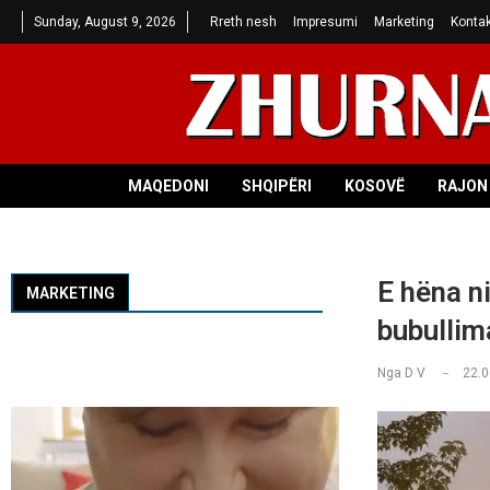
Sunday, August 9, 2026
Rreth nesh
Impresumi
Marketing
Kontak
MAQEDONI
SHQIPËRI
KOSOVË
RAJON 
E hëna n
MARKETING
bubullim
Nga
D V
22.0