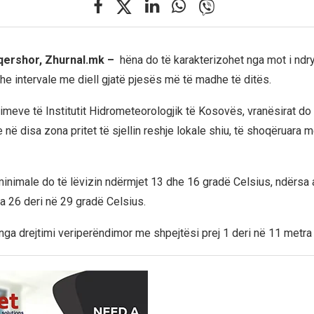
 qershor, Zhurnal.mk –
hëna do të karakterizohet nga mot i nd
he intervale me diell gjatë pjesës më të madhe të ditës.
imeve të Institutit Hidrometeorologjik të Kosovës, vranësirat do
 në disa zona pritet të sjellin reshje lokale shiu, të shoqëruara
inimale do të lëvizin ndërmjet 13 dhe 16 gradë Celsius, ndërsa
ga 26 deri në 29 gradë Celsius.
ë nga drejtimi veriperëndimor me shpejtësi prej 1 deri në 11 metr