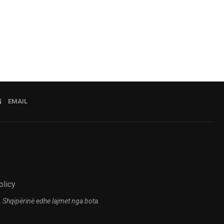
08.08.2026 19:15
EMAIL
olicy
 Shqipërinë edhe lajmet nga bota.