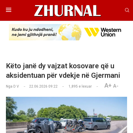
Këto janë dy vajzat kosovare që u
aksidentuan për vdekje në Gjermani
A+
A-
Nga
D V
22.06.2026 09:22
1,895
e lexuar