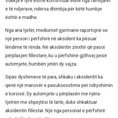
Vdekja e tyre është konfirmuar edhe nga familjarët
e të ndjerave, ndërsa dhimbja për këtë humbje
është e madhe.
Nga ana tjetër, mediumet gjermane raportojnë se
një person i përfshirë në aksident ka pësuar
lëndime të rënda. Në aksidentin zinxhir që pasoi
përplasjen fillestare, ku u përfshinë gjithsej pesë
automjete, humbën jetën dy vajza.
Sipas dyshimeve të para, shkaku i aksidentit ka
qenë një manovër e pasuksesshme për ndryshimin
e korsisë. Dy automjete u përplasën me njëra-
tjetrën me shpejtësi të lartë, duke shkaktuar
aksidentin fillestar. Një nga personat e përfshirë