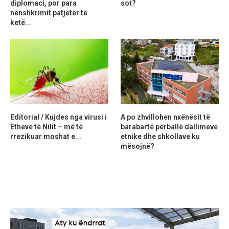
diplomaci, por para
sot?
nënshkrimit patjetër të
ketë...
Editorial / Kujdes nga virusi i
A po zhvillohen nxënësit të
Etheve të Nilit – më të
barabartë përballë dallimeve
rrezikuar moshat e...
etnike dhe shkollave ku
mësojnë?