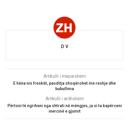
D V
Artikulli i mëparshëm
E hëna nis freskët, pasditja shoqërohet me reshje dhe
bubullima
Artikulli i ardhshëm
Përtoni të ngriheni nga shtrati në mëngjes, ja si ta kapërceni
inercinë e gjumit