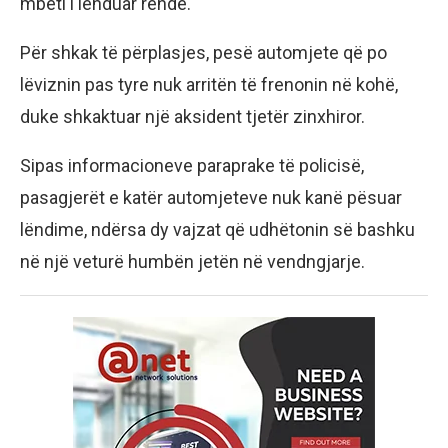
mbeti i lënduar rëndë.
Për shkak të përplasjes, pesë automjete që po
lëviznin pas tyre nuk arritën të frenonin në kohë,
duke shkaktuar një aksident tjetër zinxhiror.
Sipas informacioneve paraprake të policisë,
pasagjerët e katër automjeteve nuk kanë pësuar
lëndime, ndërsa dy vajzat që udhëtonin së bashku
në një veturë humbën jetën në vendngjarje.