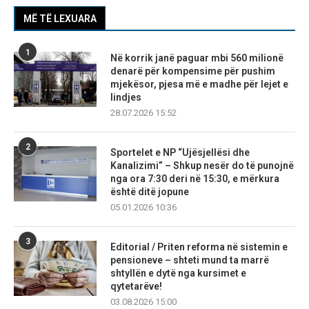
MË TË LEXUARA
1
Në korrik janë paguar mbi 560 milionë
denarë për kompensime për pushim
mjekësor, pjesa më e madhe për lejet e
lindjes
28.07.2026 15:52
2
Sportelet e NP “Ujësjellësi dhe
Kanalizimi” – Shkup nesër do të punojnë
nga ora 7:30 deri në 15:30, e mërkura
është ditë jopune
05.01.2026 10:36
3
Editorial / Priten reforma në sistemin e
pensioneve – shteti mund ta marrë
shtyllën e dytë nga kursimet e
qytetarëve!
03.08.2026 15:00