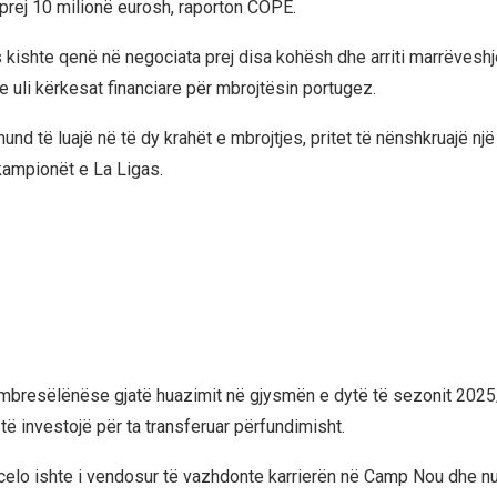
prej 10 milionë eurosh, raporton COPE.
s kishte qenë në negociata prej disa kohësh dhe arriti marrëveshj
e uli kërkesat financiare për mbrojtësin portugez.
 mund të luajë në të dy krahët e mbrojtjes, pritet të nënshkruajë një
ampionët e La Ligas.
ij mbresëlënëse gjatë huazimit në gjysmën e dytë të sezonit 202
të investojë për ta transferuar përfundimisht.
elo ishte i vendosur të vazhdonte karrierën në Camp Nou dhe nu