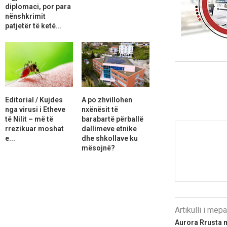
diplomaci, por para
nënshkrimit
patjetër të ketë...
Editorial / Kujdes
A po zhvillohen
nga virusi i Etheve
nxënësit të
të Nilit – më të
barabartë përballë
rrezikuar moshat
dallimeve etnike
e...
dhe shkollave ku
mësojnë?
Artikulli i më
Aurora Rrusta 