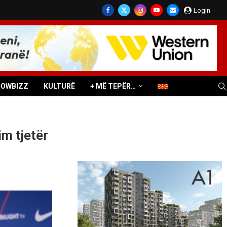
Login
HOWBIZZ
KULTURË
+ MË TEPËR…
im tjetër