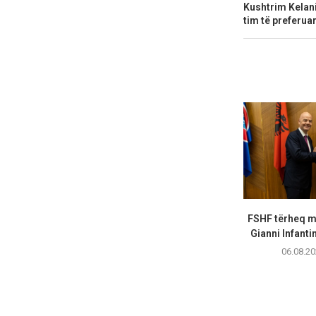
Kushtrim Kelani
tim të preferua
FSHF tërheq m
Gianni Infanti
06.08.20