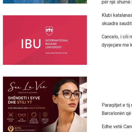
për një shumë 
Klubi katalana
skuadra saudit
Cancelo, i cili
dyvjeçare me k
Paraqitjet e t
Barcelonën që 
Edhe vetë Canc