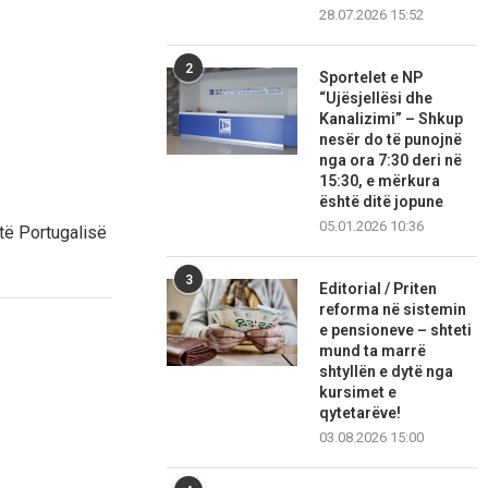
28.07.2026 15:52
2
Sportelet e NP
“Ujësjellësi dhe
Kanalizimi” – Shkup
nesër do të punojnë
nga ora 7:30 deri në
15:30, e mërkura
është ditë jopune
05.01.2026 10:36
të Portugalisë
3
Editorial / Priten
reforma në sistemin
e pensioneve – shteti
mund ta marrë
shtyllën e dytë nga
kursimet e
qytetarëve!
03.08.2026 15:00