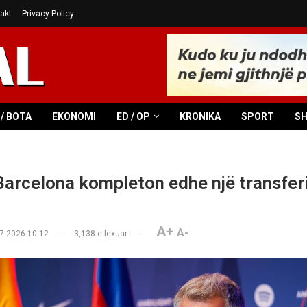
akt
Privacy Policy
/ BOTA
EKONOMI
ED / OP
KRONIKA
SPORT
S
 Barcelona kompleton edhe një transfer
A+
A-
7.2026 10:12
3,138
e lexuar