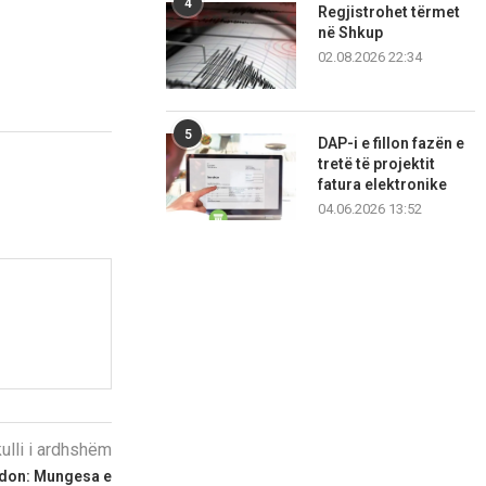
4
Regjistrohet tërmet
në Shkup
02.08.2026 22:34
5
DAP-i e fillon fazën e
tretë të projektit
fatura elektronike
04.06.2026 13:52
kulli i ardhshëm
ldon: Mungesa e