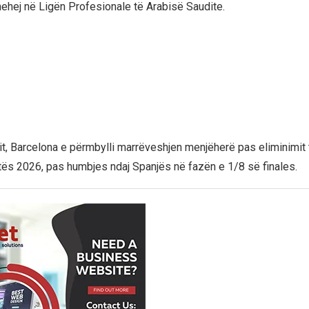
thehej në Ligën Profesionale të Arabisë Saudite.
it, Barcelona e përmbylli marrëveshjen menjëherë pas eliminimit 
ës 2026, pas humbjes ndaj Spanjës në fazën e 1/8 së finales.