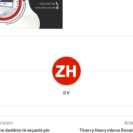
D V
parshëm
Arti
me dedikim të veçantë për
Thierry Henry mbron Rona