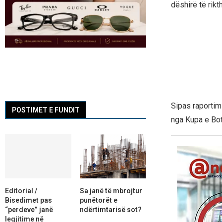
dëshirë të rik
Sipas raportim
POSTIMET E FUNDIT
nga Kupa e Bot
Editorial /
Sa janë të mbrojtur
Bisedimet pas
punëtorët e
“perdeve” janë
ndërtimtarisë sot?
legjitime në