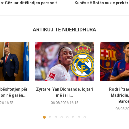
n: Gëzuar ditëlindjen personit
Kupës së Botës nuk e prek tr
r
ARTIKUJ TË NDËRLIDHURA
bështetjen për
Zyrtare: Yan Diomande, lojtari
Rodri “tra
non në garën...
më i ri i...
Madridin,
Barc
26 16:53
06.08.2026 16:15
06.08.2