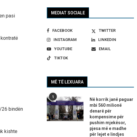
MEDIAT SOCIALE
en pasi
FACEBOOK
TWITTER
 kontratë
INSTAGRAM
LINKEDIN
YOUTUBE
EMAIL
TIKTOK
MË TË LEXUARA
1
Në korrik janë paguar
mbi 560 milionë
5/26 bindën
denarë për
kompensime për
pushim mjekësor,
pjesa më e madhe
k kishte
për lejet e lindjes