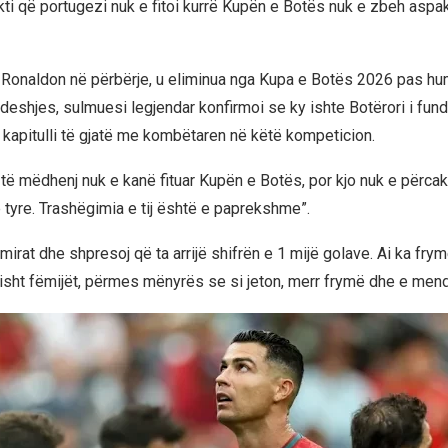
kti që portugezi nuk e fitoi kurrë Kupën e Botës nuk e zbeh aspa
 Ronaldon në përbërje, u eliminua nga Kupa e Botës 2026 pas hu
eshjes, sulmuesi legjendar konfirmoi se ky ishte Botërori i fundit 
 kapitulli të gjatë me kombëtaren në këtë kompeticion.
 të mëdhenj nuk e kanë fituar Kupën e Botës, por kjo nuk e përca
 tyre. Trashëgimia e tij është e paprekshme”.
të mirat dhe shpresoj që ta arrijë shifrën e 1 mijë golave. Ai ka f
isht fëmijët, përmes mënyrës se si jeton, merr frymë dhe e mendo