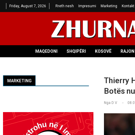
Friday, August 7, 2026
Rreth nesh
Impresumi
Marketing
Kontakt
MAQEDONI
SHQIPËRI
KOSOVË
RAJON 
Thierry 
MARKETING
Botës nu
Nga
D V
08.0