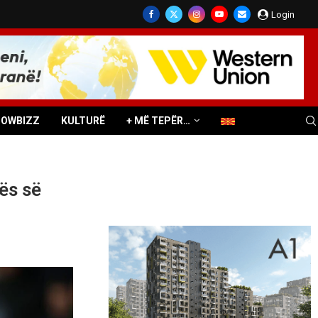
Login
HOWBIZZ
KULTURË
+ MË TEPËR…
ës së