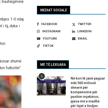
k trashëgiminë
MEDIAT SOCIALE
mbjes 1-0 ndaj
FACEBOOK
TWITTER
i tij, duke i
INSTAGRAM
LINKEDIN
YOUTUBE
EMAIL
kton
TIKTOK
rymëzuar shumë
MË TË LEXUARA
n futbollin”.
1
Në korrik janë paguar
mbi 560 milionë
denarë për
kompensime për
pushim mjekësor,
pjesa më e madhe
për lejet e lindjes