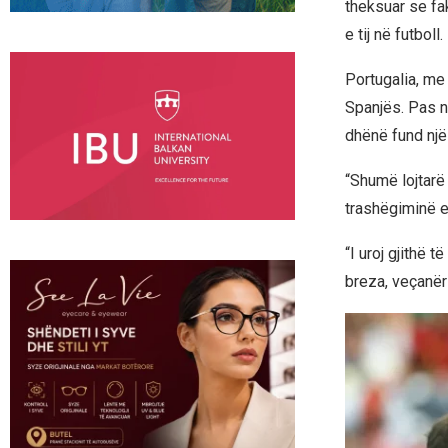
theksuar se fa
e tij në futboll.
Portugalia, me
Spanjës. Pas nd
dhënë fund një
“Shumë lojtarë
trashëgiminë e
“I uroj gjithë 
breza, veçanër