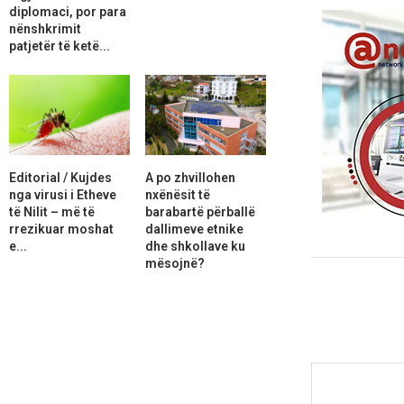
diplomaci, por para
nënshkrimit
patjetër të ketë...
Editorial / Kujdes
A po zhvillohen
nga virusi i Etheve
nxënësit të
të Nilit – më të
barabartë përballë
rrezikuar moshat
dallimeve etnike
e...
dhe shkollave ku
mësojnë?