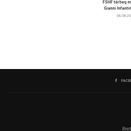
FSHF tërheq m
Gianni Infanti
06.08.20
FACE
Rret