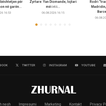
bështetjen për
Zyrtare: Yan Diomande, lojtari
Rodri “tra
non në garën...
më i ri i...
Madridin,
Barc
26 16:53
06.08.2026 16:15
06.08.2
BOOK
TWITTER
INSTAGRAM
YOUTUBE
h nesh
Impresumi
Marketing
Kontakt
Privacy P