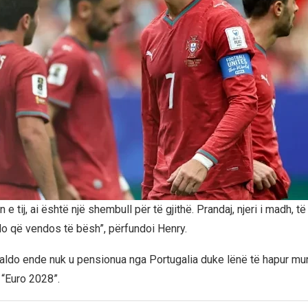
n e tij, ai është një shembull për të gjithë. Prandaj, njeri i madh, të 
do që vendos të bësh”, përfundoi Henry.
ldo ende nuk u pensionua nga Portugalia duke lënë të hapur mu
 “Euro 2028”.