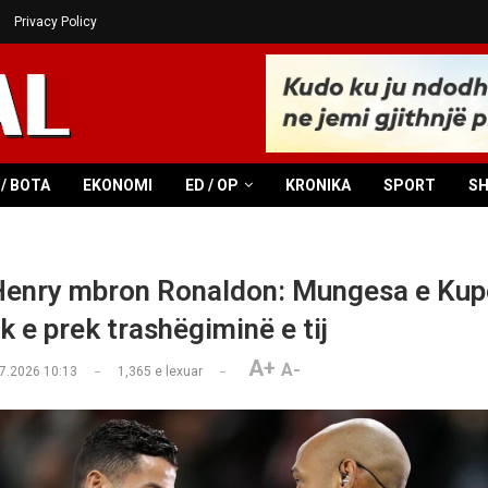
Privacy Policy
/ BOTA
EKONOMI
ED / OP
KRONIKA
SPORT
S
Henry mbron Ronaldon: Mungesa e Kup
k e prek trashëgiminë e tij
A+
A-
7.2026 10:13
1,365
e lexuar