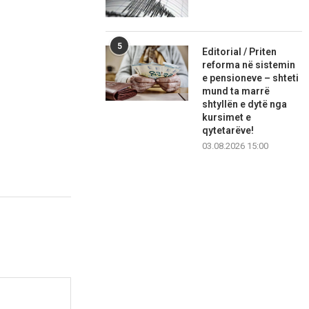
5
Editorial / Priten
reforma në sistemin
e pensioneve – shteti
mund ta marrë
shtyllën e dytë nga
kursimet e
qytetarëve!
03.08.2026 15:00