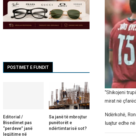
POSTIMET E FUNDIT
“Shikojeni trupi
mirat në çfarë
Ndërkohë, Rona
Editorial /
Sa janë të mbrojtur
Bisedimet pas
punëtorët e
luajtur edhe në
“perdeve” janë
ndërtimtarisë sot?
legjitime në