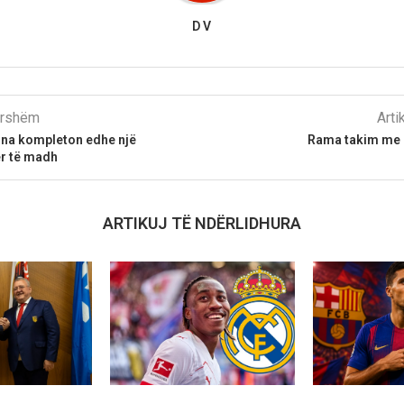
D V
parshëm
Arti
ona kompleton edhe një
Rama takim me 
ër të madh
ARTIKUJ TË NDËRLIDHURA