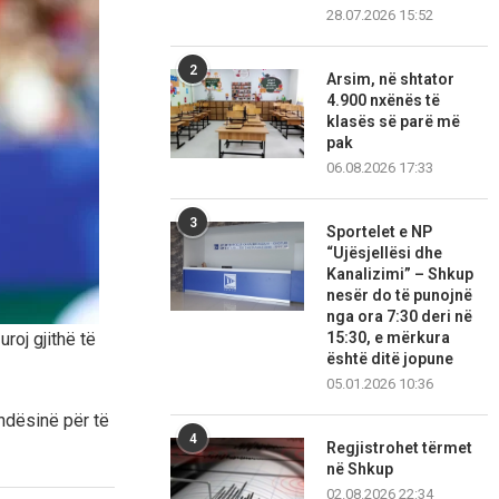
28.07.2026 15:52
2
Arsim, në shtator
4.900 nxënës të
klasës së parë më
pak
06.08.2026 17:33
3
Sportelet e NP
“Ujësjellësi dhe
Kanalizimi” – Shkup
nesër do të punojnë
nga ora 7:30 deri në
15:30, e mërkura
uroj gjithë të
është ditë jopune
05.01.2026 10:36
ndësinë për të
4
Regjistrohet tërmet
në Shkup
02.08.2026 22:34