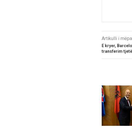
Artikulli i më
E kryer, Barcel
transferim tjet