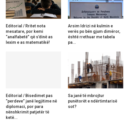
Editorial / Rritet nota
Arsim Idrizi në kulmin e
mesatare, por kemi
verës po bën gjum dimëror,
“analfabetë” që s’dinë as
është rrethuar me tabela
lexim e as matematikë!
pa...
Editorial / Bisedimet pas
Sa janë të mbrojtur
“perdeve” janë legjitime në
punëtorët e ndërtimtarisë
diplomaci, por para
sot?
nënshkrimit patjetër të
ketë...