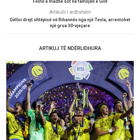
Festë e madhe sot në familjen e Gilit
Artikulli i ardhshëm
Qëlloi drejt shtëpisë së Rihannës nga një Tesla, arrestohet
një grua 30-vjeçare
ARTIKUJ TË NDËRLIDHURA