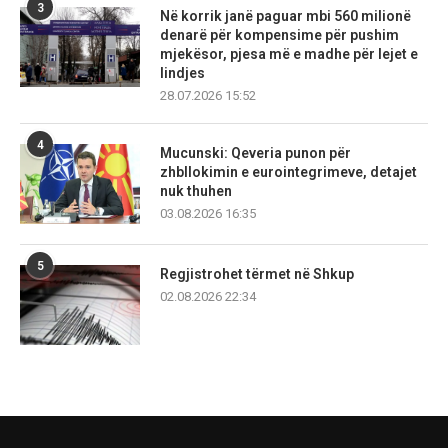
3
Në korrik janë paguar mbi 560 milionë
denarë për kompensime për pushim
mjekësor, pjesa më e madhe për lejet e
lindjes
28.07.2026 15:52
4
Mucunski: Qeveria punon për
zhbllokimin e eurointegrimeve, detajet
nuk thuhen
03.08.2026 16:35
5
Regjistrohet tërmet në Shkup
02.08.2026 22:34