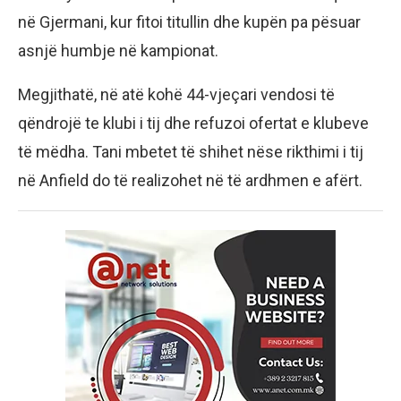
në Gjermani, kur fitoi titullin dhe kupën pa pësuar
asnjë humbje në kampionat.
Megjithatë, në atë kohë 44-vjeçari vendosi të
qëndrojë te klubi i tij dhe refuzoi ofertat e klubeve
të mëdha. Tani mbetet të shihet nëse rikthimi i tij
në Anfield do të realizohet në të ardhmen e afërt.