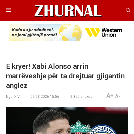
E kryer! Xabi Alonso arrin
marrëveshje për ta drejtuar gjigantin
anglez
A+
A-
Nga
D. V.
09.03.2026 15:56
2,359
e lexuar