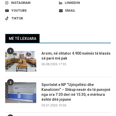
INSTAGRAM
LINKEDIN
YOUTUBE
EMAIL
TIKTOK
MË TË LEXUARA
1
Arsim, në shtator 4.900 nxënës të klasës
së parë më pak
06.08.2026 17:33
2
Sportelet e NP “Ujësjellësi dhe
Kanalizimi” – Shkup nesër do të punojnë
nga ora 7:30 deri në 15:30, e mërkura
është ditë jopune
05.01.2026 10:36