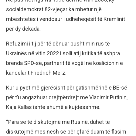
socialdemokrat 82-vjeçar ka mbetur një
mbështetës i vendosur i udhëheqësit të Kremlinit
për dy dekada.
Refuzimi i tij për të dënuar pushtimin rus të
Ukrainës në vitin 2022 i solli atij kritika të ashpra
brenda SPD-së, partnerit të vogël në koalicionin e
kancelarit Friedrich Merz.
Kur u pyet më gjerësisht për gatishmërinë e BE-së
për t’u angazhuar drejtpërdrejt me Vladimir Putinin,
Kaja Kallas ishte shumë e kujdesshme.
“Para se të diskutojmë me Rusinë, duhet të
diskutojmë mes nesh se për çfarë duam të flasim