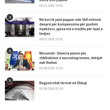
05.01.2026 10:36
3
Në korrik janë paguar mbi 560 milionë
denarë për kompensime për pushim
mjekësor, pjesa më e madhe për lejet e
lindjes
28.07.2026 15:52
4
Mucunski: Qeveria punon për
zhbllokimin e eurointegrimeve, detajet
nuk thuhen
03.08.2026 16:35
5
Regjistrohet tërmet në Shkup
02.08.2026 22:34