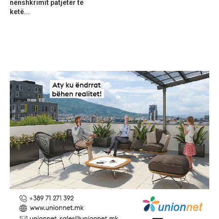
nënshkrimit patjetër të
ketë...