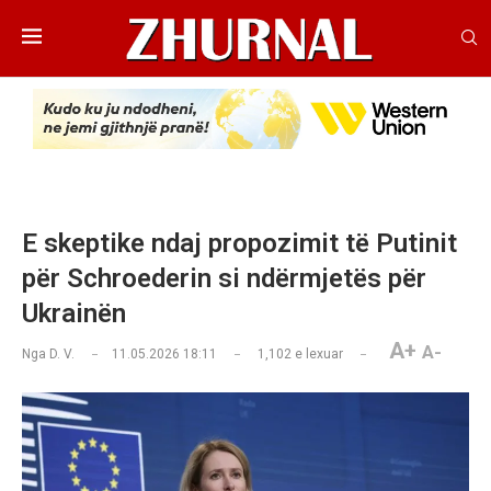
E skeptike ndaj propozimit të Putinit
për Schroederin si ndërmjetës për
Ukrainën
A+
A-
Nga
D. V.
11.05.2026 18:11
1,102
e lexuar