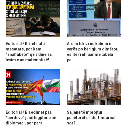
Editorial / Rritet nota
Arsim Idrizi në kulmin e
mesatare, por kemi
verës po bën gjum dimëror,
“analfabetë” që s’dinë as
është rrethuar me tabela
lexim e as matematikë!
pa...
Editorial / Bisedimet pas
Sa janë të mbrojtur
“perdeve” janë legjitime në
punëtorët e ndërtimtarisë
diplomaci, por para
sot?