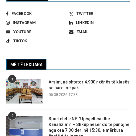
FACEBOOK
TWITTER
INSTAGRAM
LINKEDIN
YOUTUBE
EMAIL
TIKTOK
MË TË LEXUARA
1
Arsim, në shtator 4.900 nxënës të klasës
së parë më pak
06.08.2026 17:33
2
Sportelet e NP “Ujësjellësi dhe
Kanalizimi” – Shkup nesër do të punojnë
nga ora 7:30 deri në 15:30, e mërkura
është ditë jopune