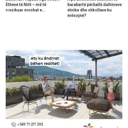
Etheve të Nilit – më të
barabartë përballë dallimeve
rrezikuar moshat e...
etnike dhe shkollave ku
mësojnë?