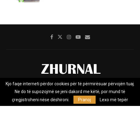
Kjo faqe interneti përdor cookies për të përmirësuar përvojën tuaj.
Rreth nesh
Impresumi
Marketing
Kontakt
Ne do të supozojmë se jeni dakord me këtë, por mund të
Privacy Policy
çregjistroheni nëse dëshironi.
Pranoj
Lexo më tepër
Zhurnal.mk është Agjenci e Lajmeve e pavarur, e themeluar në vitin
2009, që e mbulon Maqedoninë, Kosovën, Shqipërinë edhe lajmet
nga bota.
@2026 - All Right Reserved. Designed and Developed by
Anet.Com.Mk