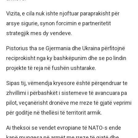
Vizita, e cila nuk ishte njoftuar paraprakisht për
arsye sigurie, synon forcimin e partneritetit
strategjik mes dy vendeve.
Pistorius tha se Gjermania dhe Ukraina përfitojnë
reciprokisht nga ky bashkëpunim dhe se po lindin
projekte të reja në fushën ushtarake.
Sipas tij, vëmendja kryesore është përqendruar te
zhvillimi i përbashkët i sistemeve të avancuara pa
pilot, veçanërisht dronëve me rreze të gjatë veprimi
për goditje në thellësi të territorit armik.
Ai theksoi se vendet evropiane të NATO-s ende
kanë mungesa në armët me rreze të gjatë dhe