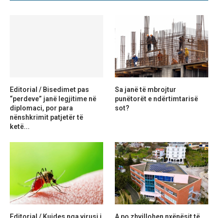
Editorial / Bisedimet pas
Sa janë të mbrojtur
“perdeve” janë legjitime në
punëtorët e ndërtimtarisë
diplomaci, por para
sot?
nënshkrimit patjetër të
ketë...
Editorial / Kujdes nga virusi i
A po zhvillohen nxënësit të