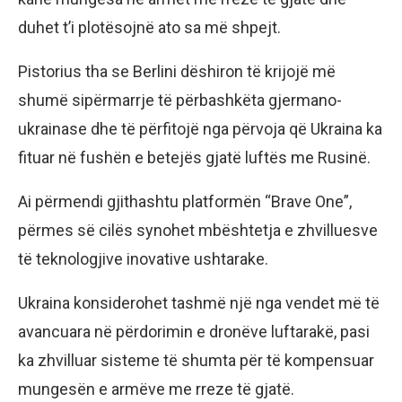
duhet t’i plotësojnë ato sa më shpejt.
Pistorius tha se Berlini dëshiron të krijojë më
shumë sipërmarrje të përbashkëta gjermano-
ukrainase dhe të përfitojë nga përvoja që Ukraina ka
fituar në fushën e betejës gjatë luftës me Rusinë.
Ai përmendi gjithashtu platformën “Brave One”,
përmes së cilës synohet mbështetja e zhvilluesve
të teknologjive inovative ushtarake.
Ukraina konsiderohet tashmë një nga vendet më të
avancuara në përdorimin e dronëve luftarakë, pasi
ka zhvilluar sisteme të shumta për të kompensuar
mungesën e armëve me rreze të gjatë.