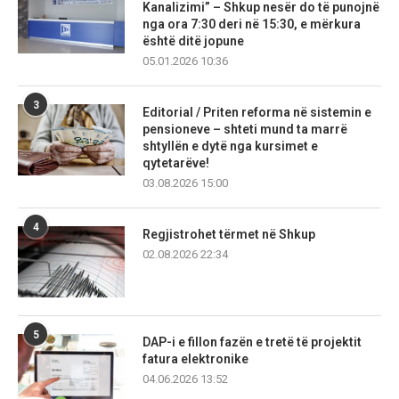
Kanalizimi” – Shkup nesër do të punojnë
nga ora 7:30 deri në 15:30, e mërkura
është ditë jopune
05.01.2026 10:36
3
Editorial / Priten reforma në sistemin e
pensioneve – shteti mund ta marrë
shtyllën e dytë nga kursimet e
qytetarëve!
03.08.2026 15:00
4
Regjistrohet tërmet në Shkup
02.08.2026 22:34
5
DAP-i e fillon fazën e tretë të projektit
fatura elektronike
04.06.2026 13:52