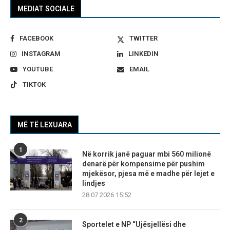
MEDIAT SOCIALE
FACEBOOK
TWITTER
INSTAGRAM
LINKEDIN
YOUTUBE
EMAIL
TIKTOK
MË TË LEXUARA
1
Në korrik janë paguar mbi 560 milionë
denarë për kompensime për pushim
mjekësor, pjesa më e madhe për lejet e
lindjes
28.07.2026 15:52
2
Sportelet e NP “Ujësjellësi dhe