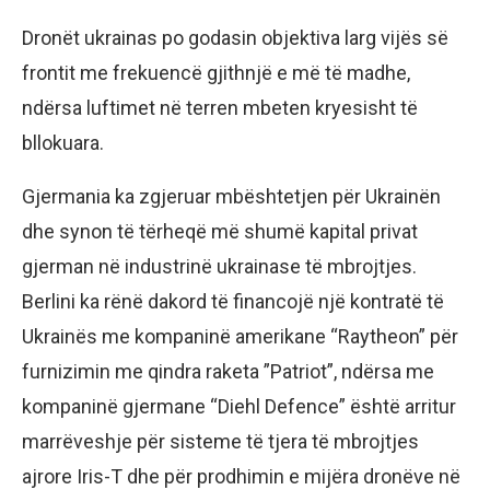
Dronët ukrainas po godasin objektiva larg vijës së
frontit me frekuencë gjithnjë e më të madhe,
ndërsa luftimet në terren mbeten kryesisht të
bllokuara.
Gjermania ka zgjeruar mbështetjen për Ukrainën
dhe synon të tërheqë më shumë kapital privat
gjerman në industrinë ukrainase të mbrojtjes.
Berlini ka rënë dakord të financojë një kontratë të
Ukrainës me kompaninë amerikane “Raytheon” për
furnizimin me qindra raketa ”Patriot”, ndërsa me
kompaninë gjermane “Diehl Defence” është arritur
marrëveshje për sisteme të tjera të mbrojtjes
ajrore Iris-T dhe për prodhimin e mijëra dronëve në