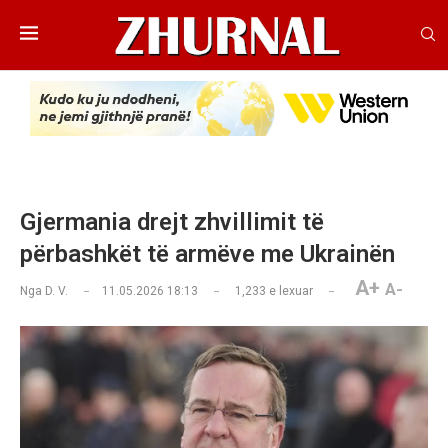
Gjermania drejt zhvillimit të
përbashkët të armëve me Ukrainën
A+
A-
Nga
D. V.
11.05.2026 18:13
1,233
e lexuar