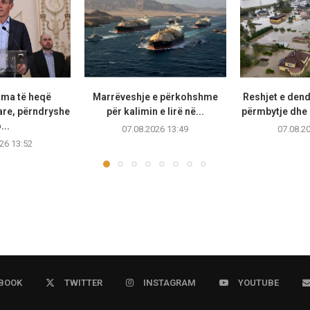
oma të heqë
Marrëveshje e përkohshme
Reshjet e den
tare, përndryshe
për kalimin e lirë në...
përmbytje dhe 
...
07.08.2026 13:49
07.08.2
26 13:52
BOOK
TWITTER
INSTAGRAM
YOUTUBE