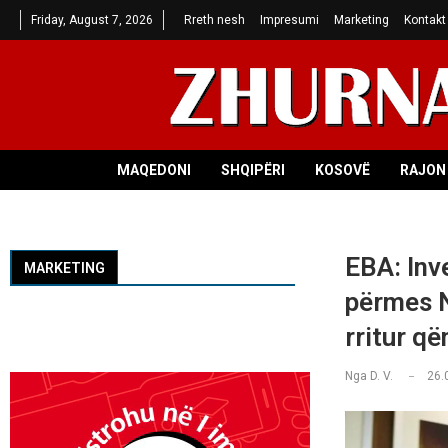
Friday, August 7, 2026
Rreth nesh
Impresumi
Marketing
Kontakt
MAQEDONI
SHQIPËRI
KOSOVË
RAJON 
EBA: Inv
MARKETING
përmes N
rritur q
Nga
D. V.
26.