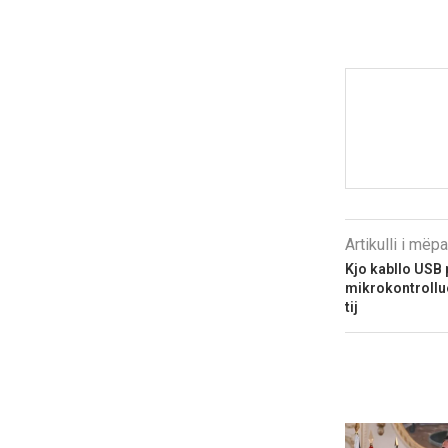
Artikulli i më
Kjo kabllo USB 
mikrokontrollue
tij