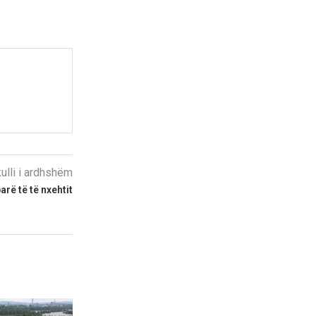
kulli i ardhshëm
arë të të nxehtit