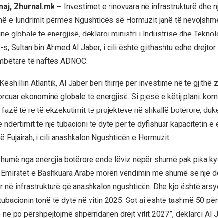
maj, Zhurnal.mk –
Investimet e rinovuara në infrastrukturë dhe 
rinë e lundrimit përmes Ngushticës së Hormuzit janë të nevojshme 
ë globale të energjisë, deklaroi ministri i Industrisë dhe Teknol
s, Sultan bin Ahmed Al Jaber, i cili është gjithashtu edhe drejtor
bëtare të naftës ADNOC.
ëshillin Atlantik, Al Jaber bëri thirrje për investime në të gjithë z
orcuar ekonominë globale të energjisë. Si pjesë e këtij plani, ko
 fazë të re të ekzekutimit të projekteve në shkallë botërore, duk
 ndërtimit të një tubacioni të dytë për të dyfishuar kapacitetin e 
ë Fujairah, i cili anashkalon Ngushticën e Hormuzit.
, shumë nga energjia botërore ende lëviz nëpër shumë pak pika ky
e Emiratet e Bashkuara Arabe morën vendimin më shumë se një 
ar në infrastrukturë që anashkalon ngushticën. Dhe kjo është arsy
bacionin tonë të dytë në vitin 2025. Sot ai është tashmë 50 për 
ne po përshpejtojmë shpërndarjen drejt vitit 2027”, deklaroi Al J