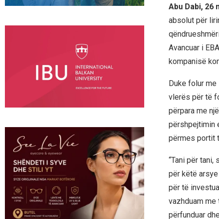
Abu Dabi, 26 
absolut për li
qëndrueshmërin
Avancuar i EBA-
kompanisë kom
Duke folur me K
vlerës për të f
përpara me një
përshpejtimin e
përmes portit t
“Tani për tani
për këtë arsy
për të investu
vazhduam me tu
përfunduar dhe 