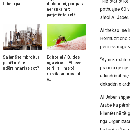
“Një statistik
tabela pa...
diplomaci, por para
pothuajse 80 v
nënshkrimit
patjetër të ketë...
shtoi Al Jaber.
Ai theksoi se 
Hormuzit dhe q
përmes rrugës 
Sa janë të mbrojtur
Editorial / Kujdes
“Ky nuk është 
punëtorët e
nga virusi i Etheve
pranoni që një
ndërtimtarisë sot?
të Nilit – më të
rrezikuar moshat
e lundrimit si
e...
dekadën e ardh
Al Jaber shpjeg
Arabe ka përshp
klientët në të 
nga Organizata
historik u “bër