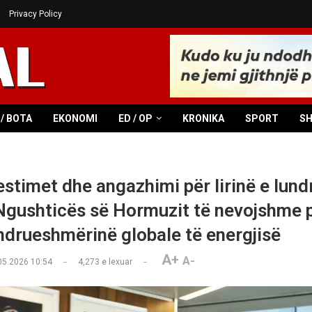
Privacy Policy
/ BOTA
EKONOMI
ED / OP
KRONIKA
SPORT
S
estimet dhe angazhimi për lirinë e lund
gushticës së Hormuzit të nevojshme p
ëndrueshmërinë globale të energjisë
A+
A-
05.2026 10:54
4,273
e lexuar