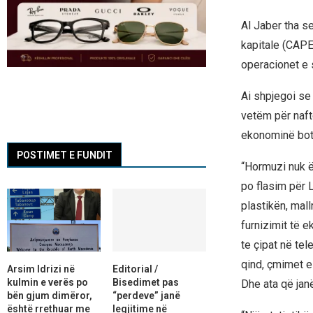
Al Jaber tha s
kapitale (CAPE
operacionet e s
Ai shpjegoi se 
vetëm për naftë
ekonominë bot
POSTIMET E FUNDIT
“Hormuzi nuk ës
po flasim për L
plastikën, mall
furnizimit të 
te çipat në tele
qind, çmimet e 
Arsim Idrizi në
Editorial /
kulmin e verës po
Bisedimet pas
Dhe ata që jan
bën gjum dimëror,
“perdeve” janë
është rrethuar me
legjitime në