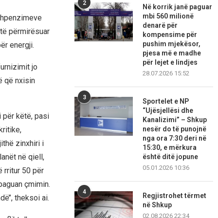
2
Në korrik janë paguar
mbi 560 milionë
 shpenzimeve
denarë për
 të përmirësuar
kompensime për
pushim mjekësor,
ër energji.
pjesa më e madhe
për lejet e lindjes
urnizimit jo
28.07.2026 15:52
ë që nxisin
3
Sportelet e NP
“Ujësjellësi dhe
 për këtë, pasi
Kanalizimi” – Shkup
nesër do të punojnë
ritike,
nga ora 7:30 deri në
thë zinxhiri i
15:30, e mërkura
anët në qiell,
është ditë jopune
05.01.2026 10:36
 rritur 50 për
o paguan çmimin.
4
Regjistrohet tërmet
’’, theksoi ai.
në Shkup
02.08.2026 22:34