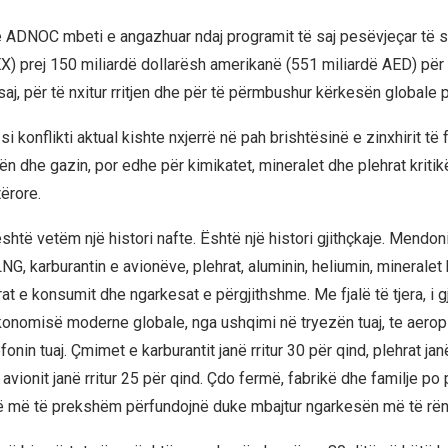
e ADNOC mbeti e angazhuar ndaj programit të saj pesëvjeçar të
X) prej 150 miliardë dollarësh amerikanë (551 miliardë AED) për
aj, për të nxitur rritjen dhe për të përmbushur kërkesën globale p
si konflikti aktual kishte nxjerrë në pah brishtësinë e zinxhirit të f
n dhe gazin, por edhe për kimikatet, mineralet dhe plehrat kritik
ërore.
htë vetëm një histori nafte. Është një histori gjithçkaje. Mendoni
NG, karburantin e avionëve, plehrat, aluminin, heliumin, mineralet k
rat e konsumit dhe ngarkesat e përgjithshme. Me fjalë të tjera, i gji
ekonomisë moderne globale, nga ushqimi në tryezën tuaj, te aeropl
fonin tuaj. Çmimet e karburantit janë rritur 30 për qind, plehrat janë
avionit janë rritur 25 për qind. Çdo fermë, fabrikë dhe familje p
ë më të prekshëm përfundojnë duke mbajtur ngarkesën më të rëndë