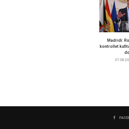
Madridi: R
kontrollet kufi
do
07.08.20
FACE