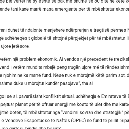
ë që bie vërtet në sy është se pak më shumë se 80 ditë në këtë ko
ende tani kanë marrë masa emergjente për të mbështetur ekonom
Irani duhet të ndalonte menjëherë ndërprerjen e tregtisë përmes
ë udhëheqësit globalë të shtojnë përpjekjet për të mbështetur lir
ujore jetësore.
vetëm një problem ekonomik. Ai vendos një precedent të rreziks
 vend i vetëm mund ta mbajë peng rrugën ujore më të rëndësishme 
ç e njohim ne ka marrë fund. Nëse nuk e mbrojmë këtë parim sot, 
shme duke u mbrojtur kundër pasojave”, tha ai.
oi se si, pavarësisht konfliktit aktual, udhëheqja e Emirateve të
ejtuar planet për të ofruar energji me kosto të ulët dhe me karbo
gjithë botën, të mbështetur nga “vendimi sovran dhe strategjik” për
 e Vendeve Eksportuese të Naftës (OPEC) në fund të prillit. Sipas
ë me qartësi, bindje dhe besim”.