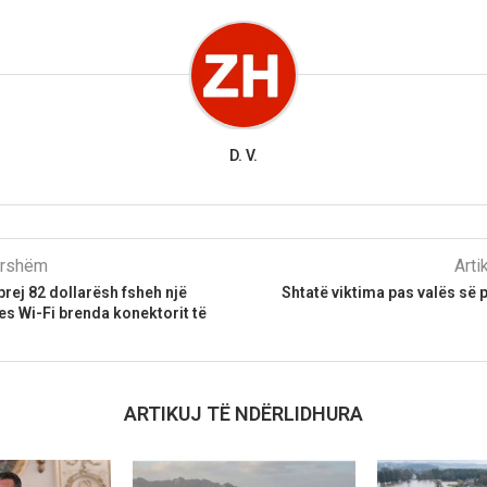
D. V.
parshëm
Arti
prej 82 dollarësh fsheh një
Shtatë viktima pas valës së p
s Wi-Fi brenda konektorit të
ARTIKUJ TË NDËRLIDHURA