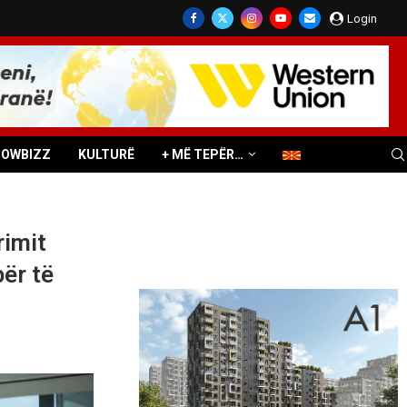
Login
HOWBIZZ
KULTURË
+ MË TEPËR…
rimit
ër të