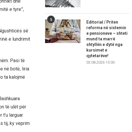
nflikt dhe
itë e tyre”,
5
Editorial / Priten
reforma në sistemin
 Ngushticës së
e pensioneve – shteti
inë e lundrimit
mund ta marrë
shtyllën e dytë nga
kursimet e
qytetarëve!
hëm. Pasi të
03.08.2026 15:00
në botë, liria
do ta kalojmë
 Bashkuara
n të ulët për
 t’u larguar
 tij, ky veprim