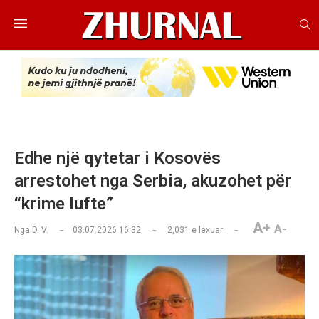
​Edhe një qytetar i Kosovës
arrestohet nga Serbia, akuzohet për
“krime lufte”
A+
A-
Nga
D. V.
03.07.2026 16:32
2,031
e lexuar