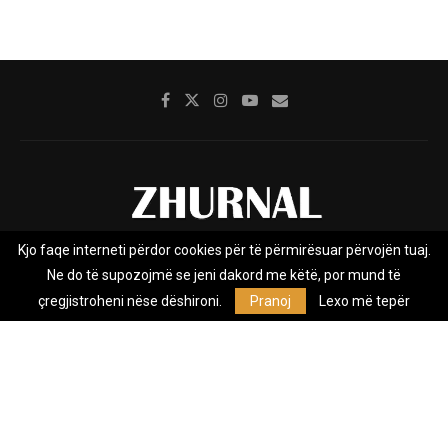
Kjo faqe interneti përdor cookies për të përmirësuar përvojën tuaj.
Rreth nesh
Impresumi
Marketing
Kontakt
Ne do të supozojmë se jeni dakord me këtë, por mund të
Privacy Policy
çregjistroheni nëse dëshironi.
Pranoj
Lexo më tepër
Zhurnal.mk është Agjenci e Lajmeve e pavarur, e themeluar në vitin
2009, që e mbulon Maqedoninë, Kosovën, Shqipërinë edhe lajmet
nga bota.
@2026 - All Right Reserved. Designed and Developed by
Anet.Com.Mk