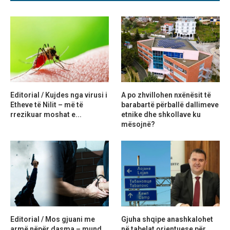
Editorial / Kujdes nga virusi i
A po zhvillohen nxënësit të
Etheve të Nilit – më të
barabartë përballë dallimeve
rrezikuar moshat e...
etnike dhe shkollave ku
mësojnë?
Editorial / Mos gjuani me
Gjuha shqipe anashkalohet
armë nëpër dasma – mund
në tabelat orientuese për