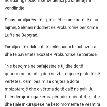
ndaluar nga policia serbe derisa po kthehej në
vendlindje.
Sipas familjarëve të tij, të cilët e kanë bërë të ditur
lajmin, Selmani ndodhet në Prokurorinë për Krime
Lufte në Beograd.
Familja e të ndaluarit i ka cilësuar si të pabazuara
dhe të pavërteta akuzat e Prokurorisë së Serbisë.
“Ne besojmë në pafajësinë e tij dhe do të
qëndrojmë pranë tij deri në zbardhjen e plotë të së
vërtetës. Kemi besim se drejtësia do të
mbizotërojë dhe e vërteta do të dalë në pah. Ju
falënderojmë nga zemra për çdo mbështetje, lutje
dhe fjalë inkurajuese në këto momente të vështira