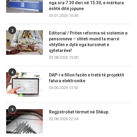
nga ora 7:30 deri në 15:30, e mërkura
është ditë jopune
05.01.2026 10:36
3
Editorial / Priten reforma në sistemin e
pensioneve – shteti mund ta marrë
shtyllën e dytë nga kursimet e
qytetarëve!
03.08.2026 15:00
4
DAP-i e fillon fazën e tretë të projektit
fatura elektronike
04.06.2026 13:52
5
Regjistrohet tërmet në Shkup
02.08.2026 22:34