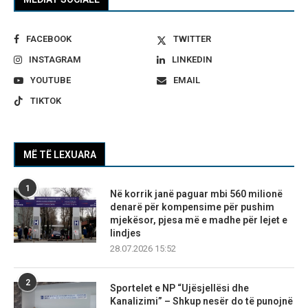
FACEBOOK
TWITTER
INSTAGRAM
LINKEDIN
YOUTUBE
EMAIL
TIKTOK
MË TË LEXUARA
1
Në korrik janë paguar mbi 560 milionë
denarë për kompensime për pushim
mjekësor, pjesa më e madhe për lejet e
lindjes
28.07.2026 15:52
2
Sportelet e NP “Ujësjellësi dhe
Kanalizimi” – Shkup nesër do të punojnë