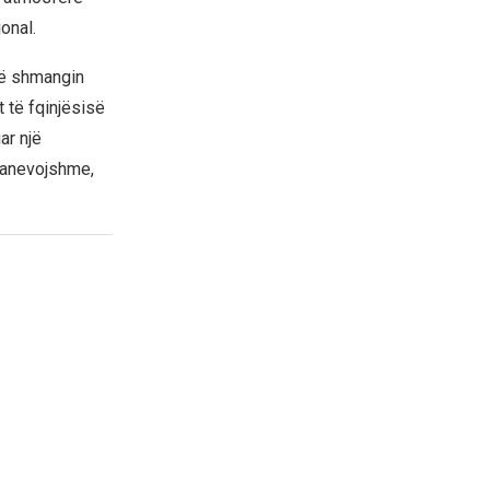
onal.
të shmangin
 të fqinjësisë
ar një
panevojshme,