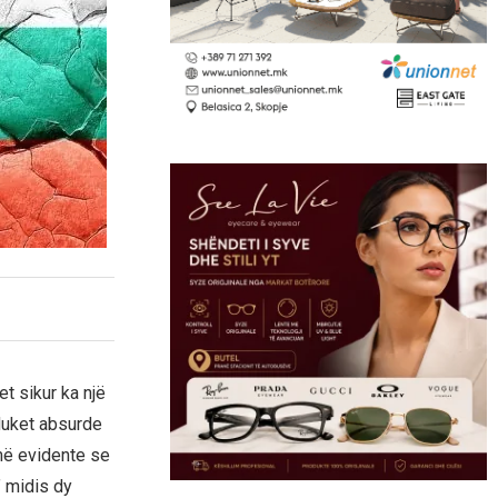
t sikur ka një
 duket absurde
umë evidente se
” midis dy