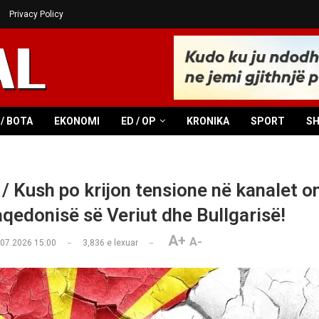
Privacy Policy
/ BOTA
EKONOMI
ED / OP
KRONIKA
SPORT
S
 / Kush po krijon tensione në kanalet o
qedonisë së Veriut dhe Bullgarisë!
A+
A-
.07.2026 15:00
3,836
e lexuar