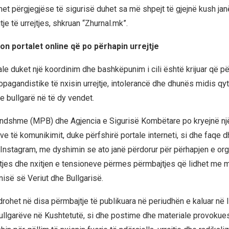
et përgjegjëse të sigurisë duhet sa më shpejt të gjejnë kush jan
tje të urrejtjes, shkruan “Zhurnal.mk”.
ton portalet online që po përhapin urrejtje
iale duket një koordinim dhe bashkëpunim i cili është krijuar që 
opagandistike të nxisin urrejtje, intolerancë dhe dhunës midis qy
bullgarë në të dy vendet.
endshme (MPB) dhe Agjencia e Sigurisë Kombëtare po kryejnë nj
ve të komunikimit, duke përfshirë portale interneti, si dhe faqe d
nstagram, me dyshimin se ato janë përdorur për përhapjen e org
jtjes dhe nxitjen e tensioneve përmes përmbajtjes që lidhet me 
së së Veriut dhe Bullgarisë.
rohet në disa përmbajtje të publikuara në periudhën e kaluar në 
bullgarëve në Kushtetutë, si dhe postime dhe materiale provokue