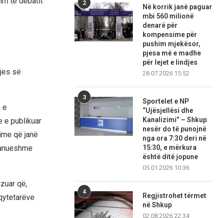
zim të debatit
2
Në korrik janë paguar
mbi 560 milionë
denarë për
kompensime për
pushim mjekësor,
pjesa më e madhe
për lejet e lindjes
pjes së
28.07.2026 15:52
3
Sportelet e NP
 e
“Ujësjellësi dhe
Kanalizimi” – Shkup
 e publikuar
nesër do të punojnë
kime që janë
nga ora 7:30 deri në
15:30, e mërkura
pranueshme
është ditë jopune
05.01.2026 10:36
izuar që,
4
Regjistrohet tërmet
 qytetarëve
në Shkup
02.08.2026 22:34