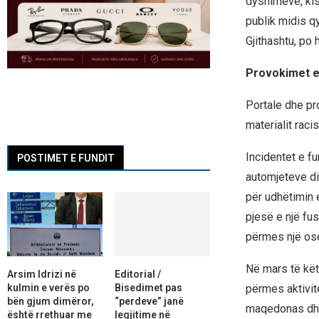
dyshimeve, kish
publik midis q
Gjithashtu, po 
Provokimet e
Portale dhe pro
materialit rac
Incidentet e f
POSTIMET E FUNDIT
automjeteve di
për udhëtimin 
pjesë e një fu
përmes një ose
Në mars të këti
Arsim Idrizi në
Editorial /
kulmin e verës po
Bisedimet pas
përmes aktivit
bën gjum dimëror,
“perdeve” janë
maqedonas dhe 
është rrethuar me
legjitime në