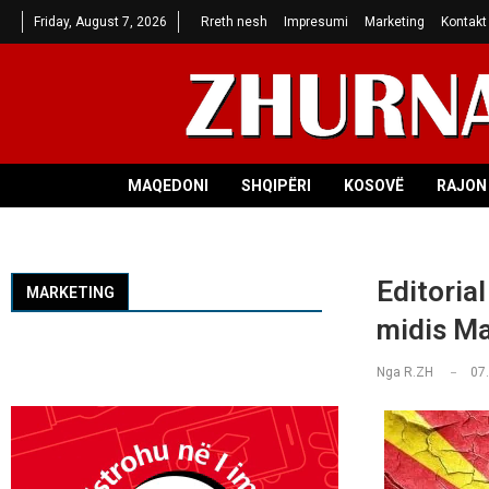
Friday, August 7, 2026
Rreth nesh
Impresumi
Marketing
Kontakt
MAQEDONI
SHQIPËRI
KOSOVË
RAJON 
Editorial
MARKETING
midis Ma
Nga
R.ZH
07