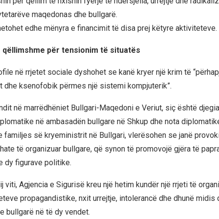
in për qëllim të nxisnin fyerje të ndërsjella, urrejtje dhe radikali
ytetarëve maqedonas dhe bullgarë.
hetohet edhe mënyra e financimit të disa prej këtyre aktiviteteve.
 qëllimshme për tensionim të situatës
file në rrjetet sociale dyshohet se kanë kryer një krim të “përha
ist dhe ksenofobik përmes një sistemi kompjuterik”.
undit në marrëdhëniet Bullgari-Maqedoni e Veriut, siç është djegia
plomatike në ambasadën bullgare në Shkup dhe nota diplomatike
e familjes së kryeministrit në Bullgari, vlerësohen se janë provo
shate të organizuar bullgare, që synon të promovojë gjëra të pa
 dy figurave politike.
j viti, Agjencia e Sigurisë kreu një hetim kundër një rrjeti të organ
eteve propagandistike, nxit urrejtje, intolerancë dhe dhunë midis
bullgarë në të dy vendet.