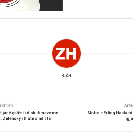
R.ZH
parshëm
Arti
t janë çelësi i diskutimeve me
Motra e Erling Haaland 
 Zelensky i thotë shefit të
ngj