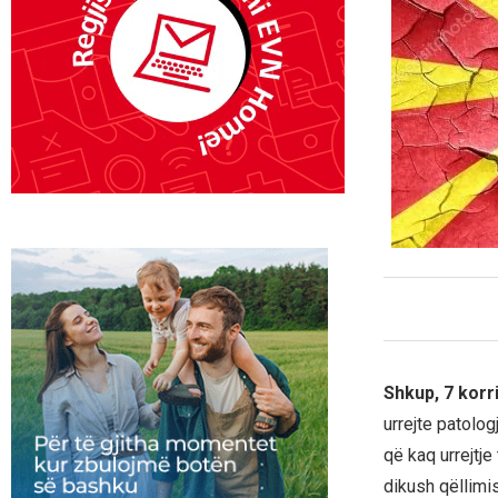
Shkup, 7 korr
urrejte patolo
që kaq urrejtj
dikush qëllimi