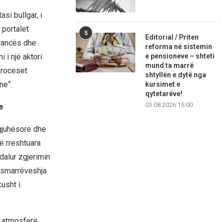
si bullgar, i
 portalet
5
Editorial / Priten
erancës dhe
reforma në sistemin
e pensioneve – shteti
i një aktori
mund ta marrë
proceset
shtyllën e dytë nga
ne”.
kursimet e
qytetarëve!
03.08.2026 15:00
e
 gjuhësore dhe
të rreshtuara
dalur zgjerimin
osmarrëveshja
usht i
ë atmosferë