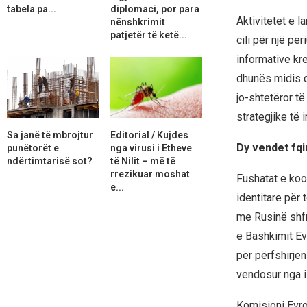
tabela pa...
diplomaci, por para
Aktivitetet e l
nënshkrimit
patjetër të ketë...
cili për një pe
informative kre
dhunës midis q
jo-shtetëror t
strategjike të
Sa janë të mbrojtur
Editorial / Kujdes
Dy vendet fqi
punëtorët e
nga virusi i Etheve
ndërtimtarisë sot?
të Nilit – më të
rrezikuar moshat
Fushatat e koor
e...
identitare për 
me Rusinë shfr
e Bashkimit Ev
për përfshirje
vendosur nga i
Komisioni Evro