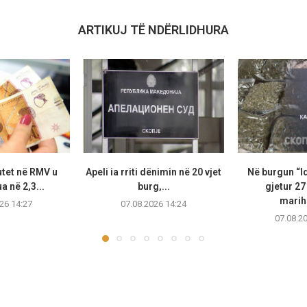
ARTIKUJ TË NDËRLIDHURA
utet në RMV u
Apeli ia rriti dënimin në 20 vjet
Në burgun “I
 në 2,3...
burg,...
gjetur 2
marih
26 14:27
07.08.2026 14:24
07.08.2