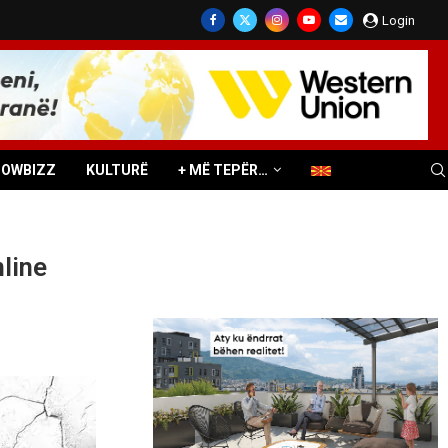
Login
HOWBIZZ
KULTURË
+ MË TEPËR…
nline