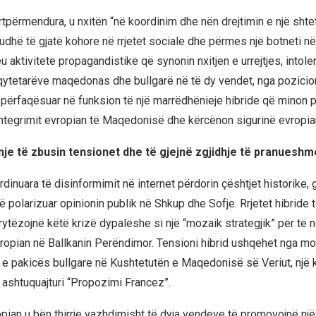
artpërmendura, u nxitën “në koordinim dhe nën drejtimin e një shteta
riudhë të gjatë kohore në rrjetet sociale dhe përmes një botneti në
u aktivitete propagandistike që synonin nxitjen e urrejtjes, intol
ytetarëve maqedonas dhe bullgarë në të dy vendet, nga pozicioni 
ë përfaqësuar në funksion të një marrëdhënieje hibride që minon 
 integrimit evropian të Maqedonisë dhe kërcënon sigurinë evropia
nje të zbusin tensionet dhe të gjejnë zgjidhje të pranueshm
dinuara të disinformimit në internet përdorin çështjet historike,
të polarizuar opinionin publik në Shkup dhe Sofje. Rrjetet hibride 
ytëzojnë këtë krizë dypalëshe si një “mozaik strategjik” për të n
ropian në Ballkanin Perëndimor. Tensioni hibrid ushqehet nga m
n e pakicës bullgare në Kushtetutën e Maqedonisë së Veriut, një k
 ashtuquajturi “Propozimi Francez”.
pian u bën thirrje vazhdimisht të dyja vendeve të promovojnë nj