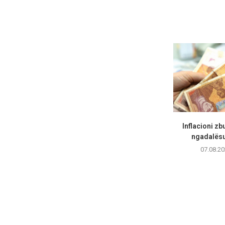
Inflacioni zb
ngadalësua
07.08.20