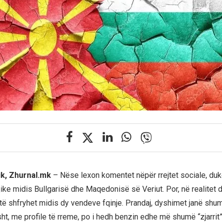
ik, Zhurnal.mk
– Nëse lexon komentet nëpër rrejtet sociale, duke
gjike midis Bullgarisë dhe Maqedonisë së Veriut. Por, në realitet
e të shfryhet midis dy vendeve fqinje. Prandaj, dyshimet janë sh
sht, me profile të rreme, po i hedh benzin edhe më shumë “zjarrit