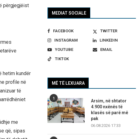
ë përgjegjëist
MEDIAT SOCIALE
FACEBOOK
TWITTER
INSTAGRAM
LINKEDIN
përmes
YOUTUBE
EMAIL
tetarëve
TIKTOK
ë hetim kundër
he profile në
MË TË LEXUARA
anizuar të
1
marrëdhëniet
Arsim, në shtator
4.900 nxënës të
klasës së parë më
pak
lidhje me
06.08.2026 17:33
se që, sipas