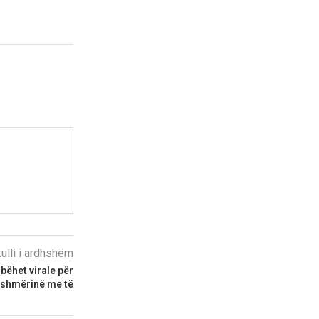
kulli i ardhshëm
bëhet virale për
ashmërinë me të