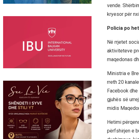
vende. Shërbim
kryesor për nxi
Policia po he
Në rrjetet soc
aktiviteteve pr
maqedonas dhe 
Ministria e Br
rreth 20 kanale
Facebook dhe I
gjuhës së urre
midis Maqedoni
Hetimi përqend
përfshirjen e 