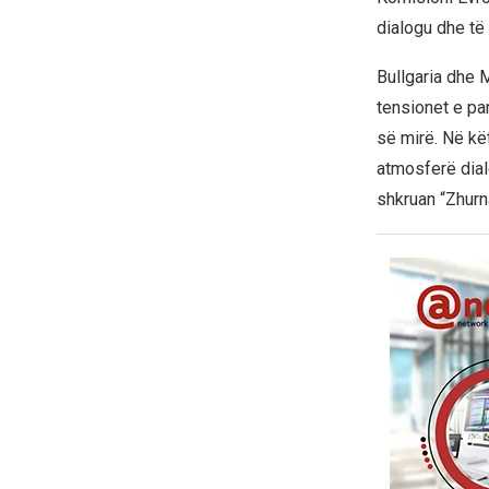
dialogu dhe të
Bullgaria dhe 
tensionet e pa
së mirë. Në kët
atmosferë dial
shkruan “Zhurn