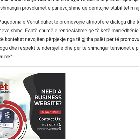
 shmangin provokimet e panevojshme që dëmtojnë stabilitetin raj
Maqedonia e Veriut duhet të promovojnë atmosferë dialogu dhe 
nevojshme. Është shumë e rëndësishme që të ketë marrëdhëniet
ë kontekst nevojiten përpjekje nga të gjitha palët për të promovu
ogu dhe respekt të ndërsjellë dhe për të shmangur tensionet e 
al.mk”.