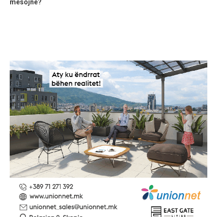
mësojnë?