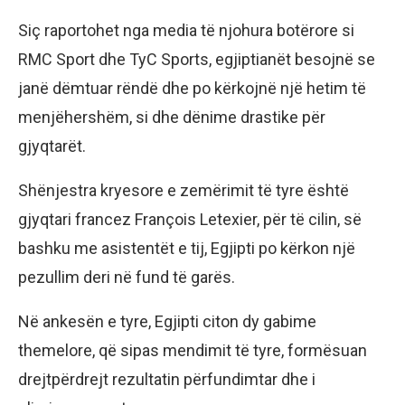
Siç raportohet nga media të njohura botërore si
RMC Sport dhe TyC Sports, egjiptianët besojnë se
janë dëmtuar rëndë dhe po kërkojnë një hetim të
menjëhershëm, si dhe dënime drastike për
gjyqtarët.
Shënjestra kryesore e zemërimit të tyre është
gjyqtari francez François Letexier, për të cilin, së
bashku me asistentët e tij, Egjipti po kërkon një
pezullim deri në fund të garës.
Në ankesën e tyre, Egjipti citon dy gabime
themelore, që sipas mendimit të tyre, formësuan
drejtpërdrejt rezultatin përfundimtar dhe i