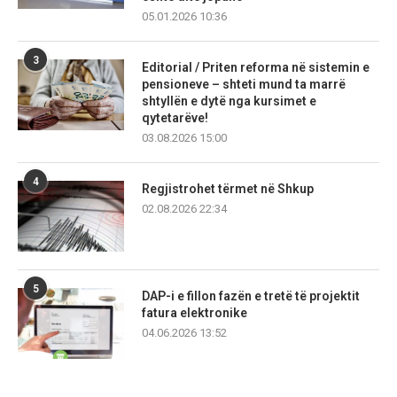
05.01.2026 10:36
3
Editorial / Priten reforma në sistemin e
pensioneve – shteti mund ta marrë
shtyllën e dytë nga kursimet e
qytetarëve!
03.08.2026 15:00
4
Regjistrohet tërmet në Shkup
02.08.2026 22:34
5
DAP-i e fillon fazën e tretë të projektit
fatura elektronike
04.06.2026 13:52