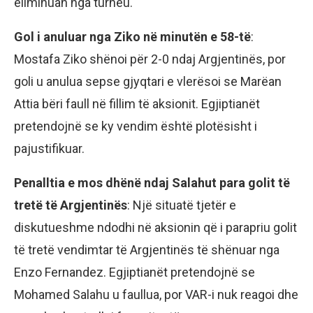
eliminuan nga turneu.
Gol i anuluar nga Ziko në minutën e 58-të
:
Mostafa Ziko shënoi për 2-0 ndaj Argjentinës, por
goli u anulua sepse gjyqtari e vlerësoi se Marëan
Attia bëri faull në fillim të aksionit. Egjiptianët
pretendojnë se ky vendim është plotësisht i
pajustifikuar.
Penalltia e mos dhënë ndaj Salahut para golit të
tretë të Argjentinës
: Një situatë tjetër e
diskutueshme ndodhi në aksionin që i parapriu golit
të tretë vendimtar të Argjentinës të shënuar nga
Enzo Fernandez. Egjiptianët pretendojnë se
Mohamed Salahu u faullua, por VAR-i nuk reagoi dhe