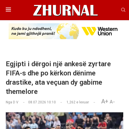
Egjipti i dërgoi një ankesë zyrtare
FIFA-s dhe po kërkon dënime
drastike, ata veçuan dy gabime
themelore
A+
A-
Nga
D V
08.07.2026 10:10
1,262
e lexuar