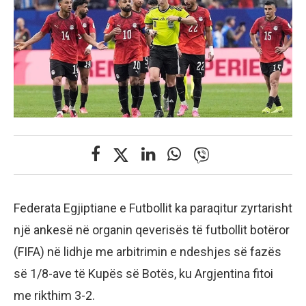
Federata Egjiptiane e Futbollit ka paraqitur zyrtarisht
një ankesë në organin qeverisës të futbollit botëror
(FIFA) në lidhje me arbitrimin e ndeshjes së fazës
së 1/8-ave të Kupës së Botës, ku Argjentina fitoi
me rikthim 3-2.