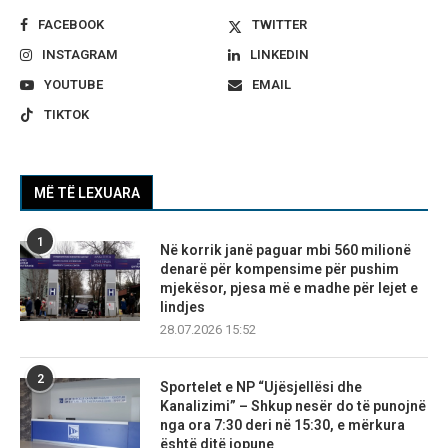
FACEBOOK
TWITTER
INSTAGRAM
LINKEDIN
YOUTUBE
EMAIL
TIKTOK
MË TË LEXUARA
1
Në korrik janë paguar mbi 560 milionë
denarë për kompensime për pushim
mjekësor, pjesa më e madhe për lejet e
lindjes
28.07.2026 15:52
2
Sportelet e NP “Ujësjellësi dhe
Kanalizimi” – Shkup nesër do të punojnë
nga ora 7:30 deri në 15:30, e mërkura
është ditë jopune