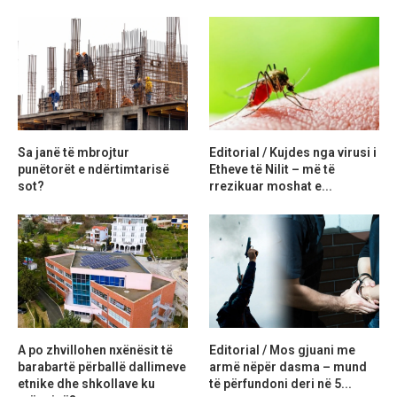
Sa janë të mbrojtur
Editorial / Kujdes nga virusi i
punëtorët e ndërtimtarisë
Etheve të Nilit – më të
sot?
rrezikuar moshat e...
A po zhvillohen nxënësit të
Editorial / Mos gjuani me
barabartë përballë dallimeve
armë nëpër dasma – mund
etnike dhe shkollave ku
të përfundoni deri në 5...