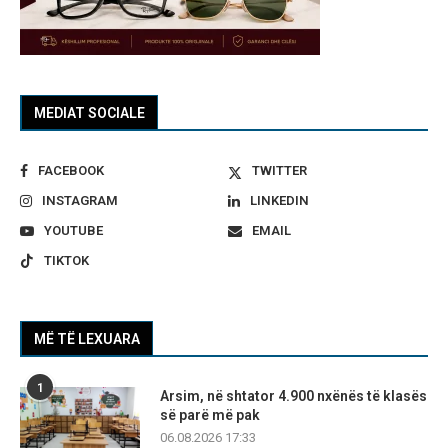
MEDIAT SOCIALE
FACEBOOK
TWITTER
INSTAGRAM
LINKEDIN
YOUTUBE
EMAIL
TIKTOK
MË TË LEXUARA
1
Arsim, në shtator 4.900 nxënës të klasës
së parë më pak
06.08.2026 17:33