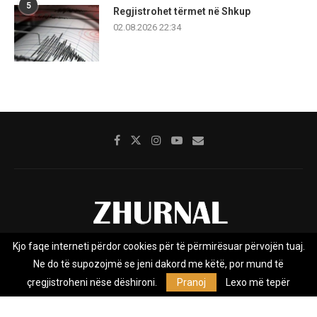
5
Regjistrohet tërmet në Shkup
02.08.2026 22:34
Kjo faqe interneti përdor cookies për të përmirësuar përvojën tuaj.
Rreth nesh
Impresumi
Marketing
Kontakt
Ne do të supozojmë se jeni dakord me këtë, por mund të
Privacy Policy
çregjistroheni nëse dëshironi.
Pranoj
Lexo më tepër
Zhurnal.mk është Agjenci e Lajmeve e pavarur, e themeluar në vitin
2009, që e mbulon Maqedoninë, Kosovën, Shqipërinë edhe lajmet