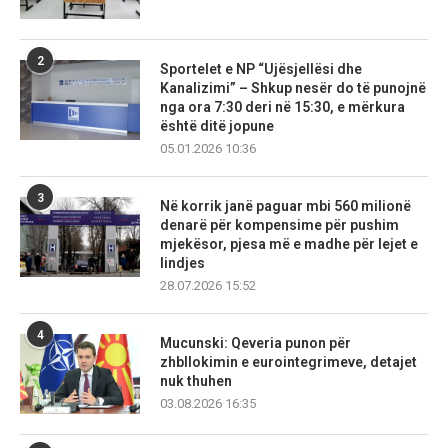
2
Sportelet e NP “Ujësjellësi dhe
Kanalizimi” – Shkup nesër do të punojnë
nga ora 7:30 deri në 15:30, e mërkura
është ditë jopune
05.01.2026 10:36
3
Në korrik janë paguar mbi 560 milionë
denarë për kompensime për pushim
mjekësor, pjesa më e madhe për lejet e
lindjes
28.07.2026 15:52
4
Mucunski: Qeveria punon për
zhbllokimin e eurointegrimeve, detajet
nuk thuhen
03.08.2026 16:35