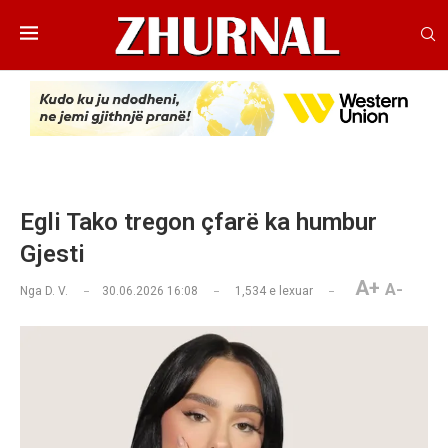
Egli Tako tregon çfarë ka humbur
Gjesti
A+
A-
Nga
D. V.
30.06.2026 16:08
1,534
e lexuar