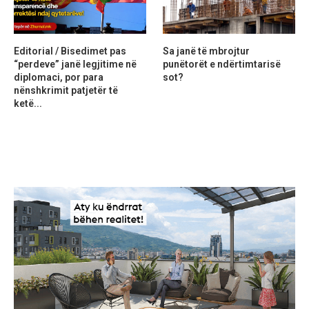
Editorial / Bisedimet pas
Sa janë të mbrojtur
“perdeve” janë legjitime në
punëtorët e ndërtimtarisë
diplomaci, por para
sot?
nënshkrimit patjetër të
ketë...