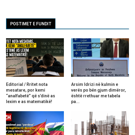
POSTIMET E FUNDIT
Editorial / Rritet nota
Arsim Idrizi në kulmin e
mesatare, por kemi
verës po bën gjum dimëror,
“analfabetë” që s’dinë as
është rrethuar me tabela
lexim e as matematikë!
pa...