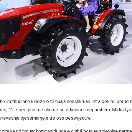
e institucione kineze e të huaja nënshkruan letra qëllimi për të 
të, 12.7 për qind më shumë se edicioni i mëparshëm. Midis tyre
rëveshje pjesëmarrjeje tre ose pesëvjeçare.
zita ka ndihmuar kompanitë nga e gjithë bota të zgjerojnë partner