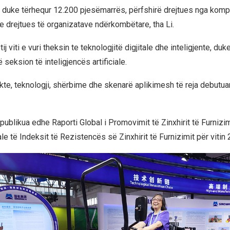
duke tërhequr 12.200 pjesëmarrës, përfshirë drejtues nga komp
e drejtues të organizatave ndërkombëtare, tha Li.
j viti e vuri theksin te teknologjitë digjitale dhe inteligjente, duke
ë seksion të inteligjencës artificiale.
kte, teknologji, shërbime dhe skenarë aplikimesh të reja debutua
 publikua edhe Raporti Global i Promovimit të Zinxhirit të Furnizi
e të Indeksit të Rezistencës së Zinxhirit të Furnizimit për vitin 