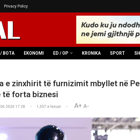
Privacy Policy
/ BOTA
EKONOMI
ED / OP
KRONIKA
SPORT
S
 e zinxhirit të furnizimit mbyllet në P
 të forta biznesi
A+
A-
.06.2026 17:28
1,557
e lexuar