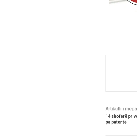
Artikulli i më
14 shoferë privo
pa patentë