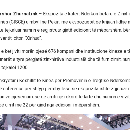
ershor Zhurnal.mk –
Ekspozita e katërt Ndërkombëtare e Zinxhir
Kinës (CISCE) u mbyll në Pekin, me ekspozuesit që krijuan lidhje
e tejkaluar numrin e regjistruar gjatë edicionit të mëparshëm, bëri
ventit, citon “Xinhua”.
e këtij viti morën pjesë 676 kompani dhe institucione kineze e të
erët e tyre përgjatë zinxhirëve industrialë dhe të furnizimit, numr
tejkaloi 1200.
ënkryetar i Këshillit të Kinës për Promovimin e Tregtisë Ndërkom
ë konferencë për shtyp përmbyllëse se ekspozita ishte zgjeruar 
nive pjesëmarrëse që arriti një rekord të lartë dhe numrin e vizi
që u rrit me 22 për qind nga edicioni i mëparshëm.