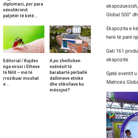
diplomaci, por para
ekspozuesish, 
nënshkrimit
Global 500” dh
patjetër të ketë...
Ekspozita e këti
herë të parë nj
Gati 161 produ
ekspozitë.
Editorial / Kujdes
A po zhvillohen
nga virusi i Etheve
nxënësit të
të Nilit – më të
barabartë përballë
Gjatë eventit u
rrezikuar moshat
dallimeve etnike
Matricës Global
e...
dhe shkollave ku
mësojnë?