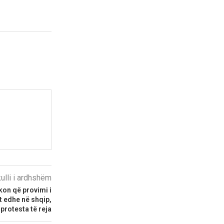
kulli i ardhshëm
rkon që provimi i
 edhe në shqip,
protesta të reja