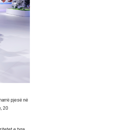
marrë pjesë në
, 20
itetet e tyre