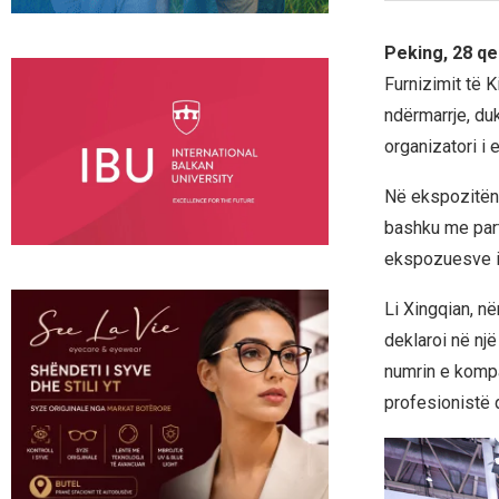
Peking, 28 q
Furnizimit të 
ndërmarrje, duk
organizatori i e
Në ekspozitën 
bashku me partn
ekspozuesve i 
Li Xingqian, n
deklaroi në nj
numrin e kompa
profesionistë 