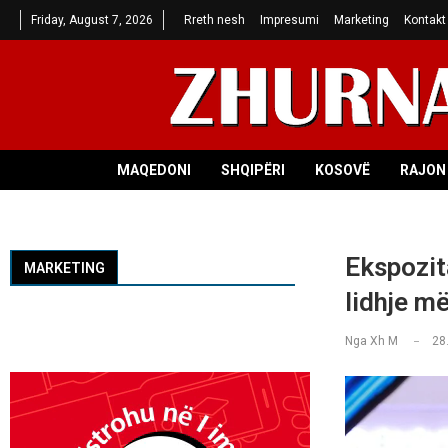
Friday, August 7, 2026
Rreth nesh
Impresumi
Marketing
Kontakt
MAQEDONI
SHQIPËRI
KOSOVË
RAJON 
Ekspozita
MARKETING
lidhje më
Nga
Xh M
28