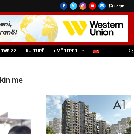
Login
HOWBIZZ
KULTURË
+ MË TEPËR…
ekin me