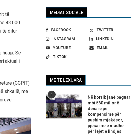
MEDIAT SOCIALE
it të
 me 43.000
FACEBOOK
TWITTER
 të ditur
INSTAGRAM
LINKEDIN
YOUTUBE
EMAIL
 huaja. Së
TIKTOK
i aktual i
MË TË LEXUARA
bëtare (CCPIT),
në shkallë, me
1
Në korrik janë paguar
torëve
mbi 560 milionë
denarë për
kompensime për
pushim mjekësor,
pjesa më e madhe
për lejet e lindjes