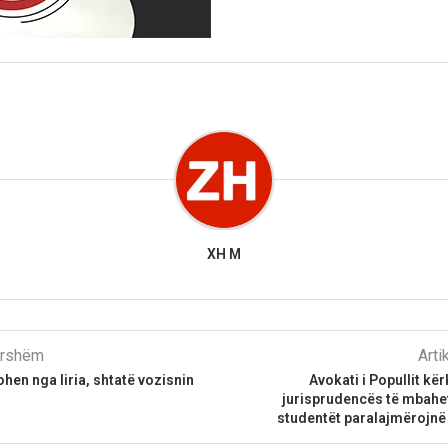
XH M
parshëm
Arti
hen nga liria, shtatë vozisnin
Avokati i Popullit kë
jurisprudencës të mbahet
studentët paralajmërojnë 