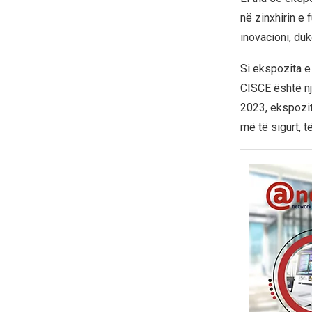
në zinxhirin e 
inovacioni, du
Si ekspozita e
CISCE është një
2023, ekspozita
më të sigurt, t