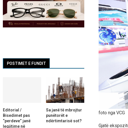
POSTIMET E FUNDIT
Editorial /
Sa janë të mbrojtur
foto nga VCG
Bisedimet pas
punëtorët e
“perdeve” janë
ndërtimtarisë sot?
Gjatë ekspozit
legjitime në