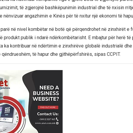
furnizimit, të zgjerojnë bashkëpunimin industrial dhe të nxisin rritj
ke nënvizuar angazhimin e Kinës për të nxitur një ekonomi të hapu
 parë në nivel kombëtar në botë që përqendrohet në zinxhirët e fu
 produkt publik i ndarë ndërkombëtarisht. E mbajtur për herë të p
 ka kontribuar në ndërtimin e zinxhirëve globalë industrialë dhe 
ë qëndrueshëm, të hapur dhe gjithëpërfshirës, ​​sipas CCPIT.