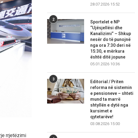
28.07.2026 15:52
2
Sportelet e NP
“Ujësjellësi dhe
Kanalizimi” – Shkup
nesër do të punojnë
nga ora 7:30 deri në
15:30, e mërkura
është ditë jopune
05.01.2026 10:36
3
Editorial / Priten
reforma në sistemin
e pensioneve – shteti
mund ta marrë
shtyllën e dytë nga
kursimet e
qytetarëve!
03.08.2026 15:00
je rrjetëzimi