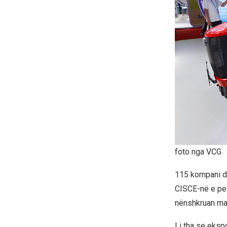
foto nga VCG
115 kompani dh
CISCE-në e pes
nënshkruan mar
Li tha se ekspo