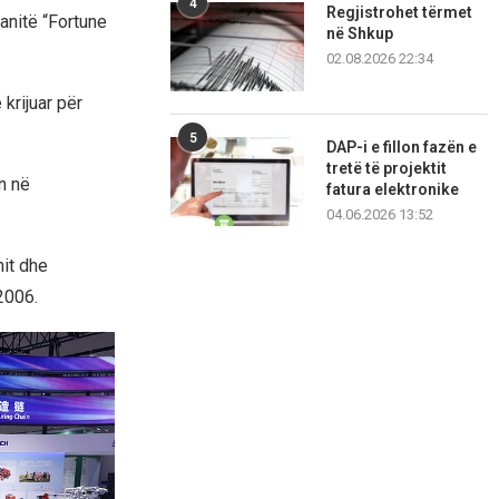
4
Regjistrohet tërmet
anitë “Fortune
në Shkup
02.08.2026 22:34
 krijuar për
5
DAP-i e fillon fazën e
tretë të projektit
n në
fatura elektronike
04.06.2026 13:52
mit dhe
2006.