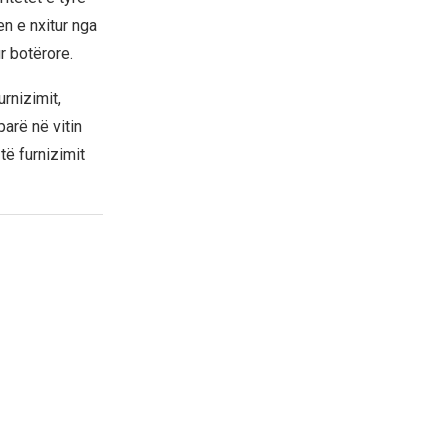
en e nxitur nga
r botërore.
rnizimit,
arë në vitin
të furnizimit