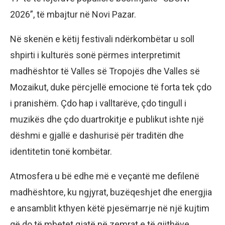
2026”, të mbajtur në Novi Pazar.
Në skenën e këtij festivali ndërkombëtar u soll
shpirti i kulturës sonë përmes interpretimit
madhështor të Valles së Tropojës dhe Valles së
Mozaikut, duke përcjellë emocione të forta tek çdo
i pranishëm. Çdo hap i valltarëve, çdo tingull i
muzikës dhe çdo duartrokitje e publikut ishte një
dëshmi e gjallë e dashurisë për traditën dhe
identitetin tonë kombëtar.
Atmosfera u bë edhe më e veçantë me defilenë
madhështore, ku ngjyrat, buzëqeshjet dhe energjia
e ansamblit kthyen këtë pjesëmarrje në një kujtim
që do të mbetet gjatë në zemrat e të gjithëve.