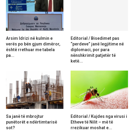
Arsim Idrizi në kulmin e
Editorial / Bisedimet pas
verës po bën gjum dimëror,
“perdeve” janë legjitime në
është rrethuar me tabela
diplomaci, por para
pa...
nënshkrimit patjetër të
ketë...
Sa janë të mbrojtur
Editorial / Kujdes nga virusi i
punëtorët e ndërtimtarisë
Etheve të Nilit – më të
sot?
rrezikuar moshat e...