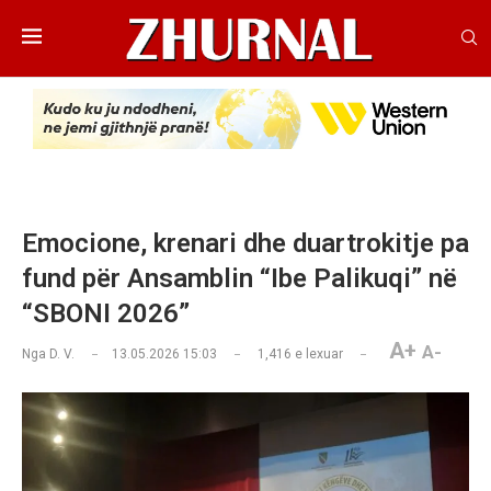
Emocione, krenari dhe duartrokitje pa
fund për Ansamblin “Ibe Palikuqi” në
“SBONI 2026”
A+
A-
Nga
D. V.
13.05.2026 15:03
1,416
e lexuar