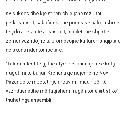
Ky sukses dhe kjo mirënjohje janë rezultat i
përkushtimit, sakrificës dhe punës së palodhshme
të çdo anëtari të ansamblit, të cilët me shpirt e
zemër vazhdojnë ta promovojnë kulturën shqiptare
në skena ndërkombëtare.
“Faleminderit të gjithë atyre që ishin pjesë e këtij
rrugëtimi të bukur. Krenaria që ndjemë në Novi
Pazar do të mbetet një motivim i madh për të
vazhduar edhe më fuqishëm rrugën tonë artistike”,
thuhet nga ansambli.