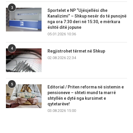
3
Sportelet e NP “Ujësjellësi dhe
Kanalizimi” – Shkup nesër do të punojnë
nga ora 7:30 deri në 15:30, e mërkura
është ditë jopune
05.01.2026 10:36
4
Regjistrohet tërmet në Shkup
02.08.2026 22:34
5
Editorial / Priten reforma në sistemin e
pensioneve – shteti mund ta marrë
shtyllën e dytë nga kursimet e
qytetarëve!
03.08.2026 15:00