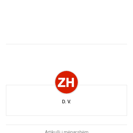
D. V.
Artikulli i mëparshëm