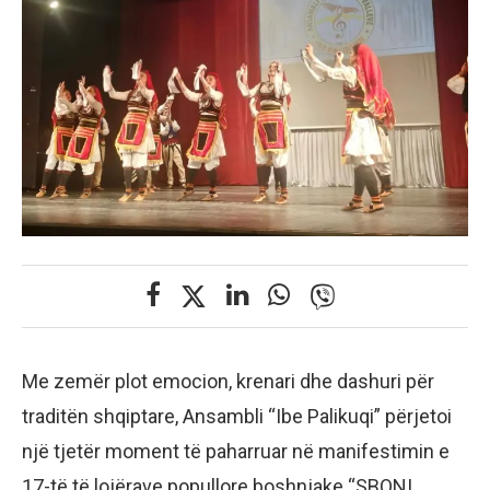
Me zemër plot emocion, krenari dhe dashuri për
traditën shqiptare, Ansambli “Ibe Palikuqi” përjetoi
një tjetër moment të paharruar në manifestimin e
17-të të lojërave popullore boshnjake “SBONI