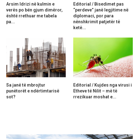
Arsim Idrizi në kulmin e
Editorial / Bisedimet pas
verës po bën gjum dimëror,
“perdeve” janë legjitime në
është rrethuar me tabela
diplomaci, por para
pa...
nënshkrimit patjetër të
ketë...
Sa janë të mbrojtur
Editorial / Kujdes nga virusi i
punëtorët e ndërtimtarisë
Etheve të Nilit – më të
sot?
rrezikuar moshat e...