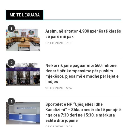
MË TË LEXUARA
1
Arsim, në shtator 4.900 nxënës të klasës
së parë më pak
06.08.2026 17:33
2
Në korrik janë paguar mbi 560 milionë
denarë për kompensime për pushim
mjekësor, pjesa më e madhe për lejet e
lindjes
28.07.2026 15:52
3
Sportelet e NP “Ujësjellësi dhe
Kanalizimi” – Shkup nesër do të punojnë
nga ora 7:30 deri në 15:30, e mërkura
është ditë jopune
05.01.2026 10:36