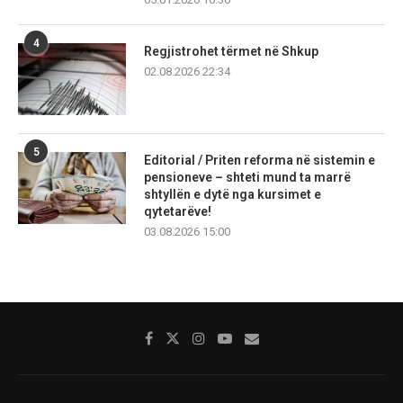
4
Regjistrohet tërmet në Shkup
02.08.2026 22:34
5
Editorial / Priten reforma në sistemin e
pensioneve – shteti mund ta marrë
shtyllën e dytë nga kursimet e
qytetarëve!
03.08.2026 15:00