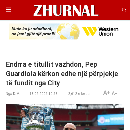
Ëndrra e titullit vazhdon, Pep
Guardiola kërkon edhe një përpjekje
të fundit nga City
A+
A-
Nga
D. V.
18.05.2026 10:53
2,612
e lexuar