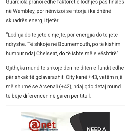
Guardiola pranoi edhe faktorët e lodhjes pas finales
në Wembley, por nënvizoi se fitorja i ka dhënë
skuadrës energji tjetër.
“Lodhja do të jetë e njëjtë, por energjia do të jetë
ndryshe. Të shkoje në Bournemouth, po të kishim
humbur ndaj Chelseat, do të ishte më e vështirë”.
Gjithçka mund të shkojë deri në ditën e fundit edhe
për shkak të golavarazhit: City kanë +43, vetëm një
më shumë se Arsenali (+42), ndaj çdo detaj mund
të bëjë diferencën në garën për titull.