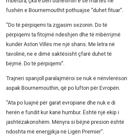
mbetura, çka e bën udhëtimin e së martës në
fushën e Bournemouthit pothuajse “duhet fituar”.
“Do të përpiqemi ta zgjasim sezonin. Do të
përpiqemi ta fitojmë ndeshjen dhe të mbërrijmë
kundër Aston Villës me një shans. Me letra në
tavolinë, ne e dimë saktësisht çfarë duhet të
bëjmë. Do të përpiqemi”.
Trajneri spanjoll paralajmëroi se nuk e nënvlerëson
aspak Bournemouthin, që po lufton për Evropën.
“Ata po luajnë për garat evropiane dhe nuk e di
herën e fundit kur kanë humbur. Është një ekip i
jashtëzakonshëm. Mënyra si bëjnë presion është
ndoshta më energjikja në Ligën Premier”.