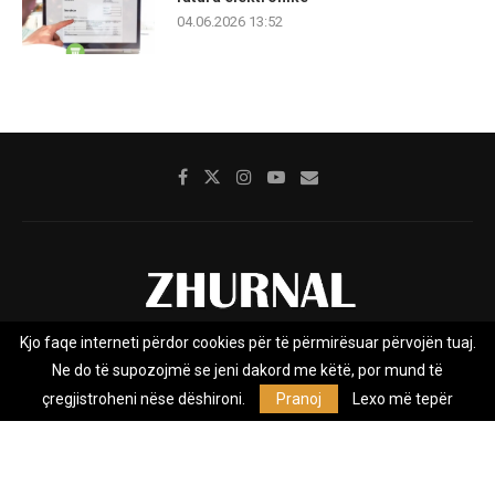
04.06.2026 13:52
Kjo faqe interneti përdor cookies për të përmirësuar përvojën tuaj.
Rreth nesh
Impresumi
Marketing
Kontakt
Ne do të supozojmë se jeni dakord me këtë, por mund të
Privacy Policy
çregjistroheni nëse dëshironi.
Pranoj
Lexo më tepër
Zhurnal.mk është Agjenci e Lajmeve e pavarur, e themeluar në vitin
2009, që e mbulon Maqedoninë, Kosovën, Shqipërinë edhe lajmet
nga bota.