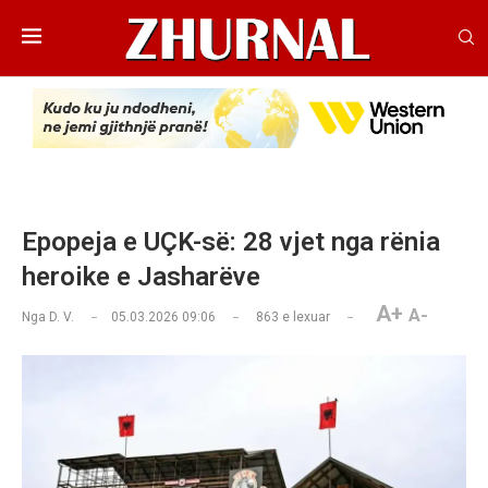
Epopeja e UÇK-së: 28 vjet nga rënia
heroike e Jasharëve
A+
A-
Nga
D. V.
05.03.2026 09:06
863
e lexuar