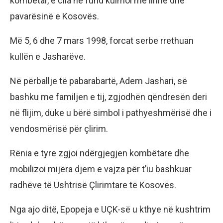
kombëtar, e cila në fund kulmoi me lirinë dhe
pavarësinë e Kosovës.
Më 5, 6 dhe 7 mars 1998, forcat serbe rrethuan
kullën e Jasharëve.
Në përballje të pabarabartë, Adem Jashari, së
bashku me familjen e tij, zgjodhën qëndresën deri
në flijim, duke u bërë simbol i pathyeshmërisë dhe i
vendosmërisë për çlirim.
Rënia e tyre zgjoi ndërgjegjen kombëtare dhe
mobilizoi mijëra djem e vajza për t’iu bashkuar
radhëve të Ushtrisë Çlirimtare të Kosovës.
Nga ajo ditë, Epopeja e UÇK-së u kthye në kushtrim