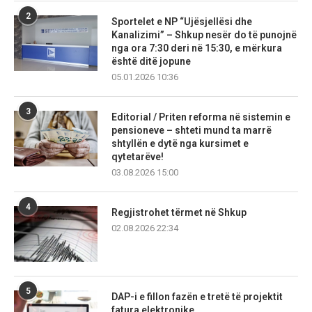
2
Sportelet e NP “Ujësjellësi dhe
Kanalizimi” – Shkup nesër do të punojnë
nga ora 7:30 deri në 15:30, e mërkura
është ditë jopune
05.01.2026 10:36
3
Editorial / Priten reforma në sistemin e
pensioneve – shteti mund ta marrë
shtyllën e dytë nga kursimet e
qytetarëve!
03.08.2026 15:00
4
Regjistrohet tërmet në Shkup
02.08.2026 22:34
5
DAP-i e fillon fazën e tretë të projektit
fatura elektronike