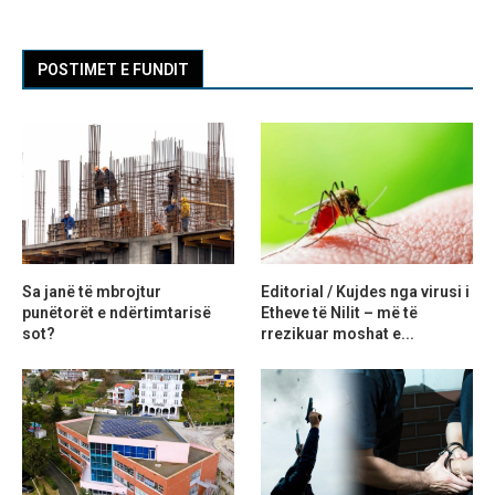
POSTIMET E FUNDIT
Sa janë të mbrojtur
Editorial / Kujdes nga virusi i
punëtorët e ndërtimtarisë
Etheve të Nilit – më të
sot?
rrezikuar moshat e...