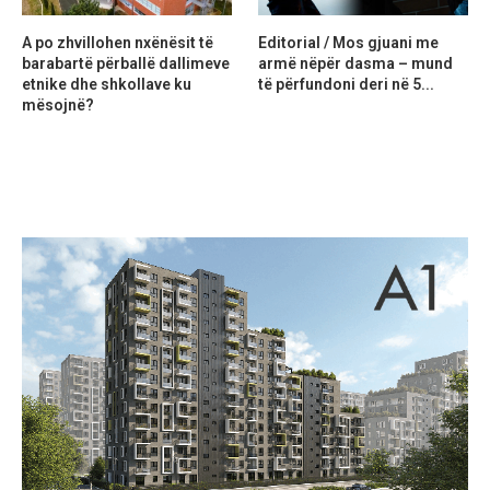
A po zhvillohen nxënësit të
Editorial / Mos gjuani me
barabartë përballë dallimeve
armë nëpër dasma – mund
etnike dhe shkollave ku
të përfundoni deri në 5...
mësojnë?