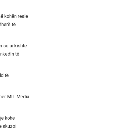
anë kohën reale
ëherë të
n se ai kishte
inkedIn të
id të
e për MIT Media
jë kohë
e akuzoi