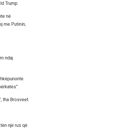
ald Trump.
nte në
ej me Putinin,
im ndaj
bashkëpunonte
përkatës”.
, tha Brosveet.
tën një rus që