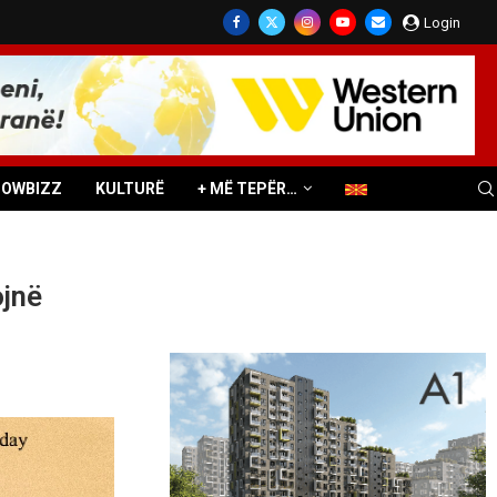
Login
HOWBIZZ
KULTURË
+ MË TEPËR…
ojnë