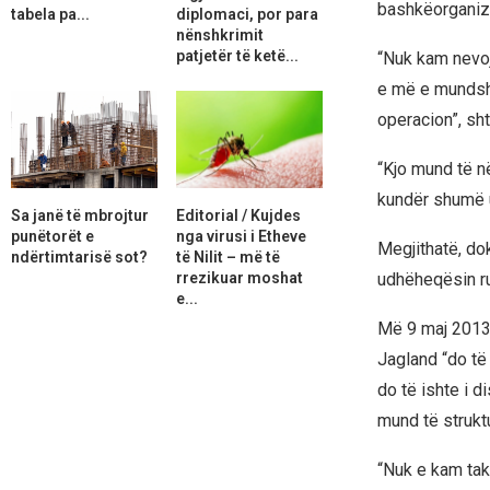
bashkëorganizu
tabela pa...
diplomaci, por para
nënshkrimit
patjetër të ketë...
“Nuk kam nevojë
e më e mundsh
operacion”, shto
“Kjo mund të 
kundër shumë u
Sa janë të mbrojtur
Editorial / Kujdes
punëtorët e
nga virusi i Etheve
Megjithatë, do
ndërtimtarisë sot?
të Nilit – më të
rrezikuar moshat
udhëheqësin r
e...
Më 9 maj 2013
Jagland “do të
do të ishte i 
mund të strukt
“Nuk e kam taku