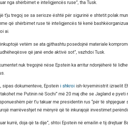
ar nga shërbimet e inteligjencës ruse”, tha Tusk.
 t’ju tregoj se sa serioze është për sigurinë e shtetit polak mun
me që shërbimet ruse të inteligjencës të kenë bashkëorganizua
i ai.
nënkuptojë vetëm se ata gjithashtu posedojnë materiale kompro
dhëheqësve që janë ende aktivë sot”, vazhdoi Tusk.
kumentet nuk tregojnë nëse Epstein ka arritur ndonjëherë të lidh
us.
, sipas dokumenteve, Epstein
i shkroi
ish-kryeministrit izraelit 
 takohet me Putinin në Sochi” më 20 maj dhe se Jagland e pyeti
disponueshëm për t’u takuar me presidentin rus “për të shpjeguar 
urojë marrëveshjet në mënyrë që të inkurajojë investimet perënd
ar kurrë, doja që ta dije”, shtoi Epstein në emailin e tij drejtuar B