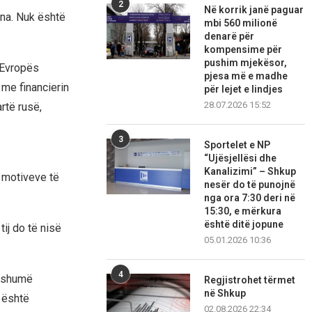
2
Në korrik janë paguar
ona. Nuk është
mbi 560 milionë
denarë për
kompensime për
pushim mjekësor,
 Evropës
pjesa më e madhe
 me financierin
për lejet e lindjes
28.07.2026 15:52
artë rusë,
3
Sportelet e NP
“Ujësjellësi dhe
Kanalizimi” – Shkup
 motiveve të
nesër do të punojnë
nga ora 7:30 deri në
15:30, e mërkura
është ditë jopune
tij do të nisë
05.01.2026 10:36
4
ë shumë
Regjistrohet tërmet
në Shkup
 është
02.08.2026 22:34