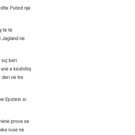
lte Putinit një
 të të
i
Jagland në
 siç bëri
 unë e këshilloj
 deri në tre
me Epstein si
dhënë prova se
mike ruse në