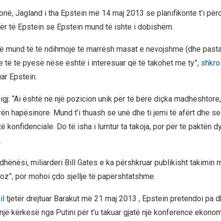
në, Jagland i tha Epstein më 14 maj 2013 se planifikonte t’i përcil
 të Epstein se Epstein mund të ishte i dobishëm.
ë mund të të ndihmojë të marrësh masat e nevojshme (dhe pastaj
e të të pyesë nëse është i interesuar që të takohet me ty”,
shkro
uar Epstein.
igj: “Ai është në një pozicion unik për të bërë diçka madhështore,
ën hapësinore. Mund t’i thuash se unë dhe ti jemi të afërt dhe se
ë konfidenciale. Do të isha i lumtur ta takoja, por për të paktën dy
.
hënësi, miliarderi Bill Gates e ka përshkruar publikisht takimin 
ioz”, por mohoi çdo sjellje të papërshtatshme.
il
tjetër drejtuar Barakut më 21 maj 2013 , Epstein pretendoi pa 
një kërkesë nga Putini për t’u takuar gjatë një konference ekono