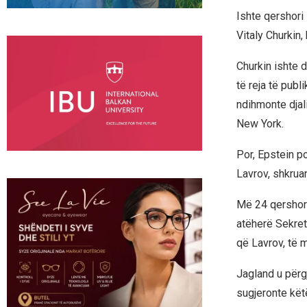
Ishte qershori 
Vitaly Churkin,
Churkin ishte 
të reja të publ
ndihmonte djal
New York.
Por, Epstein po
Lavrov, shkrua
Më 24 qershor 
atëherë Sekreta
që Lavrov, të 
Jagland u përg
sugjeronte kët