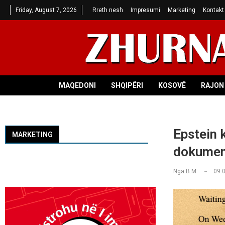
Friday, August 7, 2026
Rreth nesh
Impresumi
Marketing
Kontakt
MAQEDONI
SHQIPËRI
KOSOVË
RAJON 
Epstein 
MARKETING
dokumen
Nga
B.M
09.