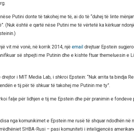
rg.
nëse Putini donte të takohej me të, ai do të “duhej të linte mënj
ë”. (Nuk është e qartë nëse Putini me të vërtetë ka kërkuar ndonj
teinin.)
ë vit më vonë, në korrik 2014, një
email
drejtuar Epstein sugjero
anifikuar së shpejti me Putinin dhe e kishte ftuar themeluesin e L
ë drejtor i MIT Media Lab, i shkroi Epstein: “Nuk arrita ta bindja Re
ndën e tij për të shkuar të takohej me Putinin me ty”.
rkoi falje për lidhjen e tij me Epstein dhe për pranimin e fondev
disa nga komunikimet e Epstein me rusë të shquar ndodhën në n
rrëdhëniet SHBA-Rusi – pasi komuniteti i inteligjencës amerikan