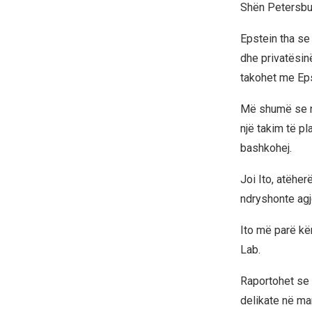
Shën Petersbu
Epstein tha se 
dhe privatësin
takohet me Eps
Më shumë se nj
një takim të pl
bashkohej.
Joi Ito, atëher
ndryshonte agje
Ito më parë kë
Lab.
Raportohet se 
delikate në ma