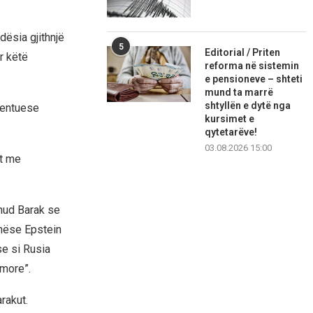
dësia gjithnjë
5
Editorial / Priten
r këtë
reforma në sistemin
e pensioneve – shteti
mund ta marrë
shtyllën e dytë nga
mentuese
kursimet e
qytetarëve!
03.08.2026 15:00
et me
Ehud Barak se
 nëse Epstein
se si Rusia
imore”.
arakut.