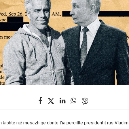
 kishte një mesazh që donte t’ia përcillte presidentit rus Vladimi