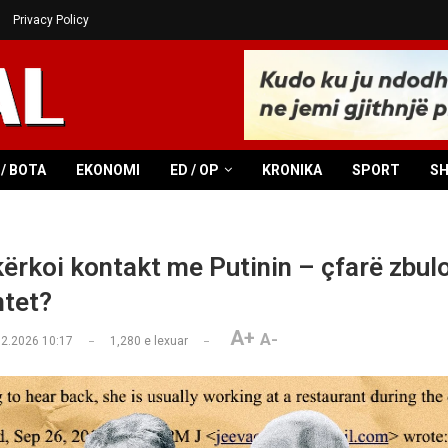
Privacy Policy
/ BOTA
EKONOMI
ED / OP
KRONIKA
SPORT
S
kërkoi kontakt me Putinin – çfarë zbul
tet?
A+
A-
02.2026 10:17
1,280
e lexuar