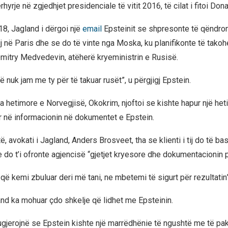
hyrje në zgjedhjet presidenciale të vitit 2016, të cilat i fitoi Don
8, Jagland i dërgoi një
email
Epsteinit se shpresonte të qëndro
j në Paris dhe se do të vinte nga Moska, ku planifikonte të takoh
mitry Medvedevin, atëherë kryeministrin e Rusisë.
 nuk jam me ty për të takuar rusët”, u përgjigj Epstein.
ia hetimore e Norvegjisë, Okokrim, njoftoi se kishte hapur një het
 në informacionin në dokumentet e Epstein.
ë, avokati i Jagland, Anders Brosveet, tha se klienti i tij do të 
 do t’i ofronte agjencisë “gjetjet kryesore dhe dokumentacionin 
që kemi zbuluar deri më tani, ne mbetemi të sigurt për rezultatin”
nd ka mohuar çdo shkelje që lidhet me Epsteinin.
jerojnë se Epstein kishte një marrëdhënie të ngushtë me të pak