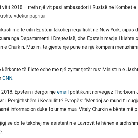
i vitit 2018 – rreth një vit pasi ambasadori i Rusisë në Kombet e
 kishte vdekur papritur.
dikush me të cilin Epstein takohej rregullisht në New York, sipa
ikuara nga Departamenti i Drejtësisë, dhe Epstein madje i kishte o
in e Churkin, Maxim, të gjente një punë në një kompani menaxhimi
 kërkonte të fliste edhe me një zyrtar tjetër rus: Ministrin e Ja
n
CNN.
2018, Epstein i dërgoi një
email
politikanit norvegjez Thorbiorn 
r i Përgjithshëm i Këshillit të Evropës: “Mendoj se mund t’i sugje
marrë informacion duke folur me mua. Vitaly Churkin e bënte më pa
jigj se do të takohej me asistentin e Lavrovit të hënën e ardhsh
ë.