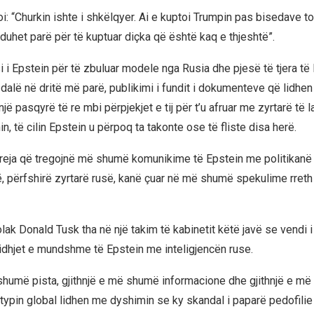
i: “Churkin ishte i shkëlqyer. Ai e kuptoi Trumpin pas bisedave t
duhet parë për të kuptuar diçka që është kaq e thjeshtë”.
i i Epstein për të zbuluar modele nga Rusia dhe pjesë të tjera të
dalë në dritë më parë, publikimi i fundit i dokumenteve që lidhen
një pasqyrë të re mbi përpjekjet e tij për t’u afruar me zyrtarë të l
in, të cilin Epstein u përpoq ta takonte ose të fliste disa herë.
reja që tregojnë më shumë komunikime të Epstein me politikanë
 përfshirë zyrtarë rusë, kanë çuar në më shumë spekulime rreth
lak Donald Tusk tha në një takim të kabinetit këtë javë se vendi i 
lidhjet e mundshme të Epstein me inteligjencën ruse.
 shumë pista, gjithnjë e më shumë informacione dhe gjithnjë e m
ypin global lidhen me dyshimin se ky skandal i paparë pedofilie