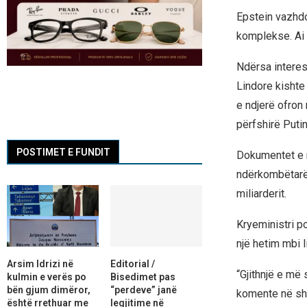
Epstein vazhdo
komplekse. Ai 
Ndërsa interes
Lindore kishte 
e ndjerë ofron 
përfshirë Putin
POSTIMET E FUNDIT
Dokumentet e 
ndërkombëtarë,
miliarderit.
Kryeministri po
një hetim mbi 
Arsim Idrizi në
Editorial /
“Gjithnjë e më
kulmin e verës po
Bisedimet pas
bën gjum dimëror,
“perdeve” janë
komente në sht
është rrethuar me
legjitime në