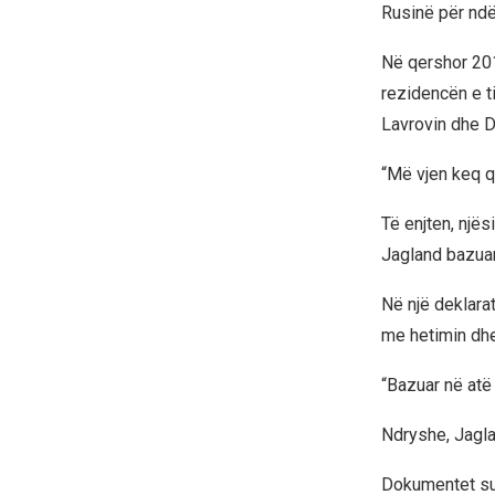
Rusinë për ndër
Në qershor 201
rezidencën e ti
Lavrovin dhe D
“Më vjen keq që
Të enjten, njës
Jagland bazuar
Në një deklarat
me hetimin dhe
“Bazuar në atë 
Ndryshe, Jagla
Dokumentet sug