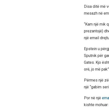
Disa ditë më vo
mesazh në emër
“Kam një mik q
prezantojë) dh
një email drejt
Epstein u përgj
Sputnik për gar
Gates. Kjo ësht
orë, jo më pak”
Përmes një zëd
një “gabim ser
Por në një
ema
kishte mohuar 