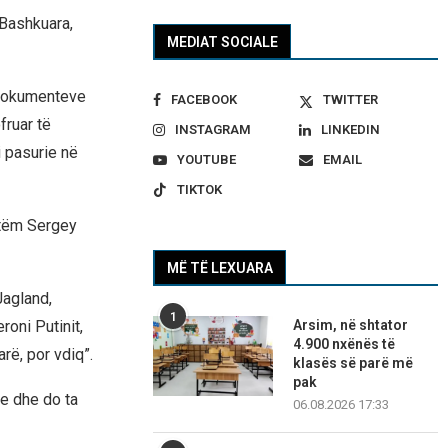
 Bashkuara,
MEDIAT SOCIALE
s dokumenteve
FACEBOOK
TWITTER
fruar të
INSTAGRAM
LINKEDIN
 pasurie në
YOUTUBE
EMAIL
TIKTOK
shtëm Sergey
MË TË LEXUARA
Jagland,
1
Arsim, në shtator
roni Putinit,
4.900 nxënës të
rë, por vdiq”.
klasës së parë më
pak
me dhe do ta
06.08.2026 17:33