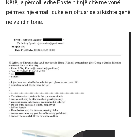
Këtë, ia përcolli edhe Epsteinit një ditë më vonë
përmes një emaili, duke e njoftuar se ai kishte qenë
në vendin tonë.