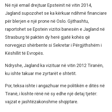
Në një email drejtuar Epsteinit në vitin 2014,
Jagland supozohet se ka kërkuar ndihmë financiare
për blerjen e një prone në Oslo. Gjithashtu,
raportohet se Epstein vizitoi banesën e Jagland në
Strasburg të paktën dy herë gjatë kohës që
norvegjezi shërbente si Sekretar i Përgjithshëm i
Këshillit të Evropës.
Ndryshe, Jagland ka vizituar në vitin 2012 Tiranën,
ku ishte takuar me zyrtarët e shtetit.
Por, teksa ishte i angazhuar me politikën e ditës në
Tiranë, i kishte rënë në sy edhe një detaj tjetër:
vajzat e jashtëzakonshme shqiptare.