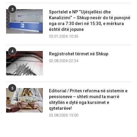
3
Sportelet e NP “Ujësjellësi dhe
Kanalizimi” – Shkup nesër do të punojnë
nga ora 7:30 deri në 15:30, e mërkura
është ditë jopune
05.01.2026 10:36
4
Regjistrohet tërmet në Shkup
02.08.2026 22:34
5
Editorial / Priten reforma në sistemin e
pensioneve – shteti mund ta marrë
shtyllën e dytë nga kursimet e
qytetarëve!
03.08.2026 15:00