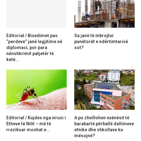
Editorial / Bisedimet pas
Sa janë të mbrojtur
“perdeve” janë legjitime në
punëtorët e ndërtimtarisë
diplomaci, por para
sot?
nënshkrimit patjetër të
ketë...
Editorial / Kujdes nga virusi i
A po zhvillohen nxënësit të
Etheve të Nilit – më të
barabartë përballë dallimeve
rrezikuar moshat e...
etnike dhe shkollave ku
mësojnë?