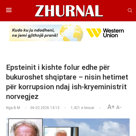
Epsteinit i kishte folur edhe për
bukuroshet shqiptare – nisin hetimet
për korrupsion ndaj ish-kryeministrit
norvegjez
A+
A-
Nga
B.M
06.02.2026 14:13
1,421
e lexuar