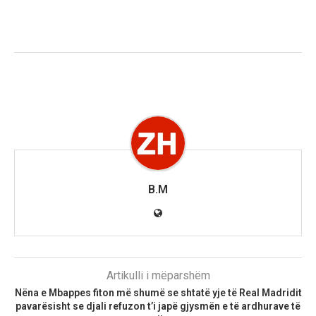
B.M
Artikulli i mëparshëm
Nëna e Mbappes fiton më shumë se shtatë yje të Real Madridit
pavarësisht se djali refuzon t’i japë gjysmën e të ardhurave të