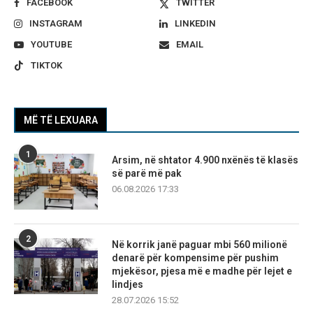
FACEBOOK
TWITTER
INSTAGRAM
LINKEDIN
YOUTUBE
EMAIL
TIKTOK
MË TË LEXUARA
1
Arsim, në shtator 4.900 nxënës të klasës
së parë më pak
06.08.2026 17:33
2
Në korrik janë paguar mbi 560 milionë
denarë për kompensime për pushim
mjekësor, pjesa më e madhe për lejet e
lindjes
28.07.2026 15:52