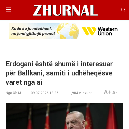
Erdogani është shumë i interesuar
për Ballkani, samiti i udhëheqësve
varet nga ai
A+
A-
Nga
Xh M
09.07.2026 18:36
1,984
e lexuar