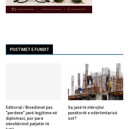
POSTIMET E FUNDIT
Editorial / Bisedimet pas
Sa janë të mbrojtur
“perdeve” janë legjitime në
punëtorët e ndërtimtarisë
diplomaci, por para
sot?
nënshkrimit patjetër të