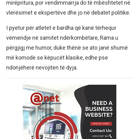
mirëpritura, por vendimmarrja do të mbështetet në
vlerësimet e ekspertëve dhe jo në debatet politike.
I pyetur për atletet e bardha që kanë tërhequr
vëmendje në samitet ndërkombëtare, Rama u
përgjigj me humor, duke thënë se ato janë shumë
më komode se këpucët klasike, edhe pse
ndonjëherë nevojiten të dyja.