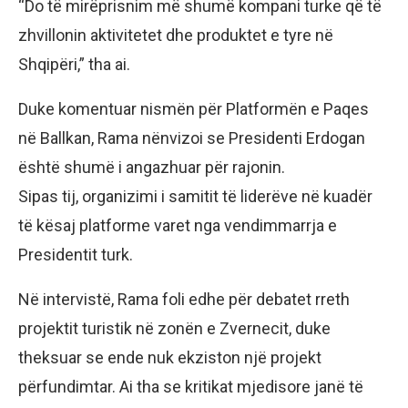
“Do të mirëprisnim më shumë kompani turke që të
zhvillonin aktivitetet dhe produktet e tyre në
Shqipëri,” tha ai.
Duke komentuar nismën për Platformën e Paqes
në Ballkan, Rama nënvizoi se Presidenti Erdogan
është shumë i angazhuar për rajonin.
Sipas tij, organizimi i samitit të liderëve në kuadër
të kësaj platforme varet nga vendimmarrja e
Presidentit turk.
Në intervistë, Rama foli edhe për debatet rreth
projektit turistik në zonën e Zvernecit, duke
theksuar se ende nuk ekziston një projekt
përfundimtar. Ai tha se kritikat mjedisore janë të