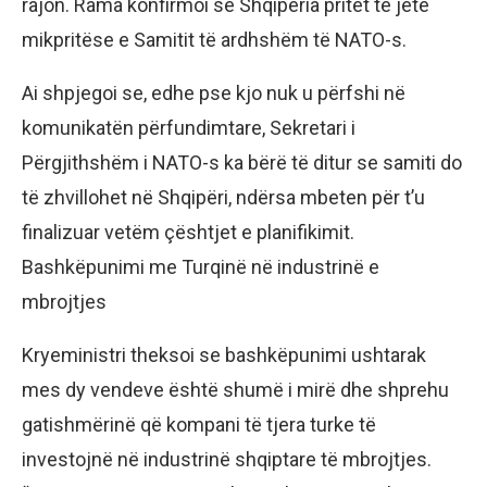
rajon. Rama konfirmoi se Shqipëria pritet të jetë
mikpritëse e Samitit të ardhshëm të NATO-s.
Ai shpjegoi se, edhe pse kjo nuk u përfshi në
komunikatën përfundimtare, Sekretari i
Përgjithshëm i NATO-s ka bërë të ditur se samiti do
të zhvillohet në Shqipëri, ndërsa mbeten për t’u
finalizuar vetëm çështjet e planifikimit.
Bashkëpunimi me Turqinë në industrinë e
mbrojtjes
Kryeministri theksoi se bashkëpunimi ushtarak
mes dy vendeve është shumë i mirë dhe shprehu
gatishmërinë që kompani të tjera turke të
investojnë në industrinë shqiptare të mbrojtjes.