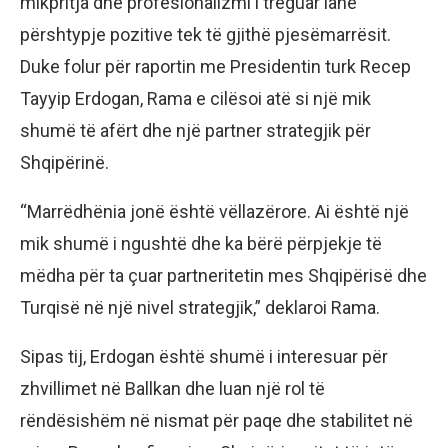
mikpritja dhe profesionalizmi i treguar lanë
përshtypje pozitive tek të gjithë pjesëmarrësit.
Duke folur për raportin me Presidentin turk Recep
Tayyip Erdogan, Rama e cilësoi atë si një mik
shumë të afërt dhe një partner strategjik për
Shqipërinë.
“Marrëdhënia jonë është vëllazërore. Ai është një
mik shumë i ngushtë dhe ka bërë përpjekje të
mëdha për ta çuar partneritetin mes Shqipërisë dhe
Turqisë në një nivel strategjik,” deklaroi Rama.
Sipas tij, Erdogan është shumë i interesuar për
zhvillimet në Ballkan dhe luan një rol të
rëndësishëm në nismat për paqe dhe stabilitet në