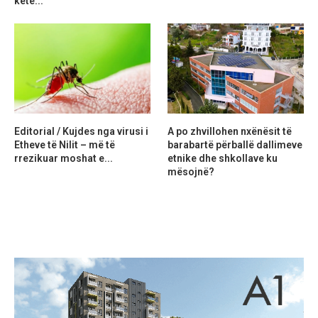
ketë...
Editorial / Kujdes nga virusi i
A po zhvillohen nxënësit të
Etheve të Nilit – më të
barabartë përballë dallimeve
rrezikuar moshat e...
etnike dhe shkollave ku
mësojnë?