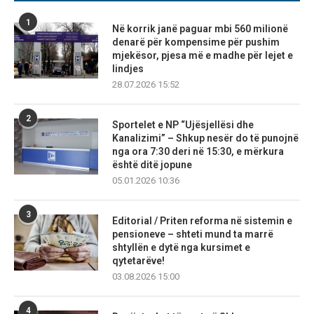
1
Në korrik janë paguar mbi 560 milionë
denarë për kompensime për pushim
mjekësor, pjesa më e madhe për lejet e
lindjes
28.07.2026 15:52
2
Sportelet e NP “Ujësjellësi dhe
Kanalizimi” – Shkup nesër do të punojnë
nga ora 7:30 deri në 15:30, e mërkura
është ditë jopune
05.01.2026 10:36
3
Editorial / Priten reforma në sistemin e
pensioneve – shteti mund ta marrë
shtyllën e dytë nga kursimet e
qytetarëve!
03.08.2026 15:00
4