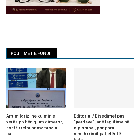
POSTIMET E FUNDIT
Arsim Idrizi në kulmin e
Editorial / Bisedimet pas
verës po bën gjum dimëror,
“perdeve” janë legjitime në
është rrethuar me tabela
diplomaci, por para
pa...
nënshkrimit patjetër të
ketë...