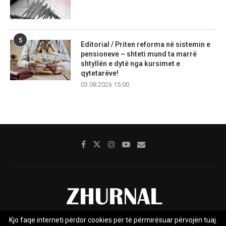
5
Editorial / Priten reforma në sistemin e
pensioneve – shteti mund ta marrë
shtyllën e dytë nga kursimet e
qytetarëve!
03.08.2026 15:00
Kjo faqe interneti përdor cookies për të përmirësuar përvojën tuaj.