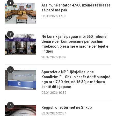
1
Arsim, në shtator 4.900 nxënës të klasës
së parë më pak
06.08.2026 17:33
2
Në korrik janë paguar mbi 560 milionë
denarë për kompensime për pushim
mjekësor, pjesa më e madhe për lejet e
lindjes
28.07.2026 15:52
3
Sportelet e NP “Ujësjellësi dhe
Kanalizimi” – Shkup nesër do të punojnë
nga ora 7:30 deri në 15:30, e mërkura
është ditë jopune
05.01.2026 10:36
4
Regjistrohet tërmet në Shkup
02.08.2026 22:34