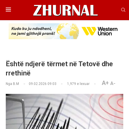
Është ndjerë tërmet në Tetovë dhe
rrethinë
A+
A-
Nga
B.M
09.02.2026 09:03
1,979
e lexuar