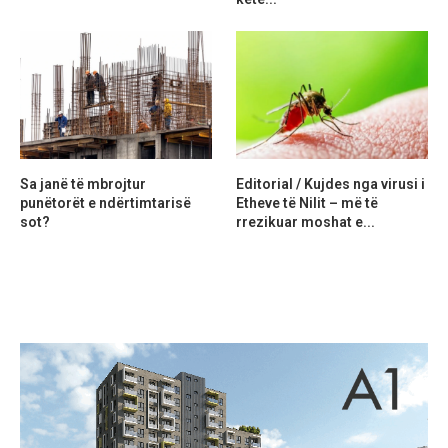
Sa janë të mbrojtur
Editorial / Kujdes nga virusi i
punëtorët e ndërtimtarisë
Etheve të Nilit – më të
sot?
rrezikuar moshat e...