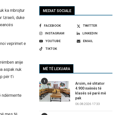
uk ka mbrojtur
MEDIAT SOCIALE
r Izraeli, duke
 seancës
FACEBOOK
TWITTER
INSTAGRAM
LINKEDIN
YOUTUBE
EMAIL
ënoi veprimet e
TIKTOK
rrëmben anije
MË TË LEXUARA
ua aspak nuk
 për t’i
1
Arsim, në shtator
4.900 nxënës të
klasës së parë më
të ndërmerrte
pak
06.08.2026 17:33
 në mes të