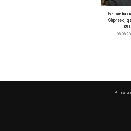
Ish-ambasa
Shpresoj që 
kush
08.08.20
FACE