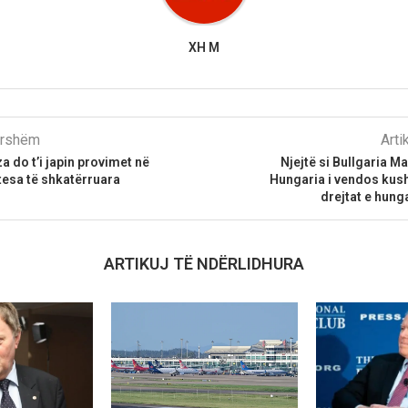
XH M
parshëm
Arti
a do t’i japin provimet në
Njejtë si Bullgaria 
tesa të shkatërruara
Hungaria i vendos kush
drejtat e hun
ARTIKUJ TË NDËRLIDHURA