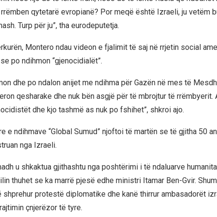
rrëmben qytetarë evropianë? Por meqë është Izraeli, ju vetëm 
ash. Turp për ju”, tha eurodeputetja.
urën, Montero ndau videon e fjalimit të saj në rrjetin social ame
se po ndihmon “gjenocidialët”.
lmon dhe po ndalon anijet me ndihma për Gazën në mes të Mesdhe
eron qesharake dhe nuk bën asgjë për të mbrojtur të rrëmbyerit. 
ocidistët dhe kjo tashmë as nuk po fshihet”, shkroi ajo.
e e ndihmave “Global Sumud” njoftoi të martën se të gjitha 50 ani
truan nga Izraeli.
madh u shkaktua gjithashtu nga poshtërimi i të ndaluarve humanita
 cilin thuhet se ka marrë pjesë edhe ministri Itamar Ben-Gvir. Shu
 shprehur protestë diplomatike dhe kanë thirrur ambasadorët izr
ajtimin çnjerëzor të tyre.