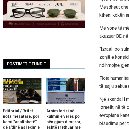
Mesdheut dhe 
ktheni kokën an
Më vonë të mërk
akuzuar BE-në 
“Izraeli po su
zonjë e konsid
POSTIMET E FUNDIT
ndihmojnë gjen
Flota humanitar
të saj u sekues
Një skandal i 
Izraelit, në të
Editorial / Rritet
Arsim Idrizi në
evropiane kanë
nota mesatare, por
kulmin e verës po
kemi “analfabetë”
bën gjum dimëror,
bisedime për tr
që s’dinë as lexim e
është rrethuar me