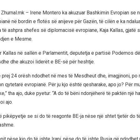
 Zhurnal.mk – Irene Montero ka akuzuar Bashkimin Evropian se n
ianë në bordin e flotës së anijeve për Gazën, të cilën e ka ndalua
ika të ashpra shefes së diplomacisë evropiane, Kaja Kallas, gjatë
indjen e Mesme.
ar Kallas në sallën e Parlamentit, deputetja e partisë Podemos d
sdhe dhe akuzoi liderët e BE-së për heshtje.
ë prej 24 orësh ndodhet në mes të Mesdheut dhe, imagjinoni, po 
n qytetarë evropianë. Për ju kjo është qesharake, apo jo? Për m
,” tha ajo, duke pyetur: “A do të bëni ndonjëherë të paktën një hap
oi ajo.
ë pikëpyetje se si do të reagonte BE-ja nëse një shtet tjetër do 
jashme.
nit nëse kjo do të ishte Irani, nëse do të ishte Rusia që ndodhet