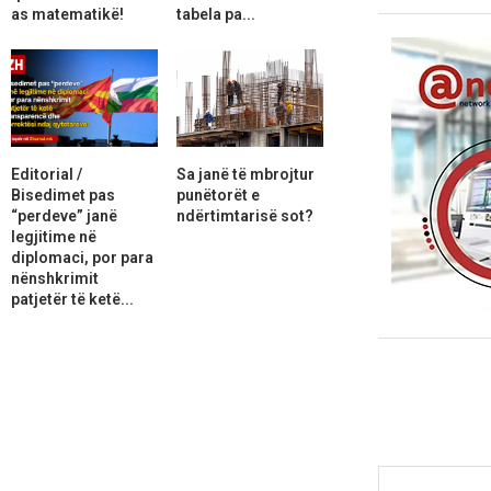
as matematikë!
tabela pa...
Editorial /
Sa janë të mbrojtur
Bisedimet pas
punëtorët e
“perdeve” janë
ndërtimtarisë sot?
legjitime në
diplomaci, por para
nënshkrimit
patjetër të ketë...