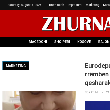
Saturday, August 8, 2026
Rreth nesh
Impresumi
Marketing
Kont
MAQEDONI
SHQIPËRI
KOSOVË
RAJON 
Eurodeput
MARKETING
rrëmben 
qeshara
Nga
Xh M
21