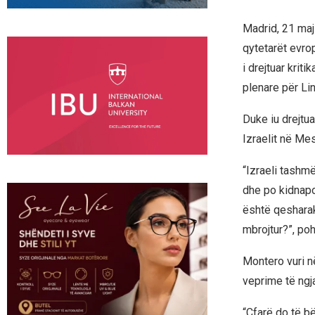
Madrid, 21 maj
qytetarët evrop
i drejtuar krit
plenare për L
Duke iu drejtu
Izraelit në Me
“Izraeli tashm
dhe po kidnapo
është qesharake
mbrojtur?”, poh
Montero vuri n
veprime të ng
“Çfarë do të bë