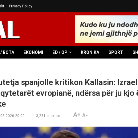
akt
Privacy Policy
/ BOTA
EKONOMI
ED / OP
KRONIKA
SPORT
S
etja spanjolle kritikon Kallasin: Izrael
qytetarët evropianë, ndërsa për ju kjo
ke
A+
A-
.05.2026 20:00
3,231
e lexuar