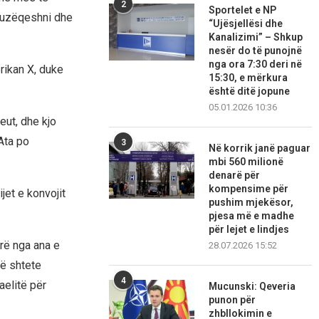
2
Sportelet e NP
buzëqeshni dhe
“Ujësjellësi dhe
Kanalizimi” – Shkup
nesër do të punojnë
nga ora 7:30 deri në
rikan X, duke
15:30, e mërkura
është ditë jopune
05.01.2026 10:36
ut, dhe kjo
Ata po
3
Në korrik janë paguar
mbi 560 milionë
denarë për
kompensime për
jet e konvojit
pushim mjekësor,
pjesa më e madhe
për lejet e lindjes
rë nga ana e
28.07.2026 15:52
më shtete
4
aelitë për
Mucunski: Qeveria
punon për
zhbllokimin e