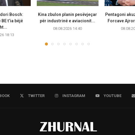
dori Bosch:
Kina zbulon planin pesëvjeçar
Pentagoni akuz
BE t’ia bëjë
për industrinë e aviacionit...
Forcave Ajror
t...
08.08.2026 14:40
08.08.2
26 18:13
BOOK
TWITTER
INSTAGRAM
YOUTUBE