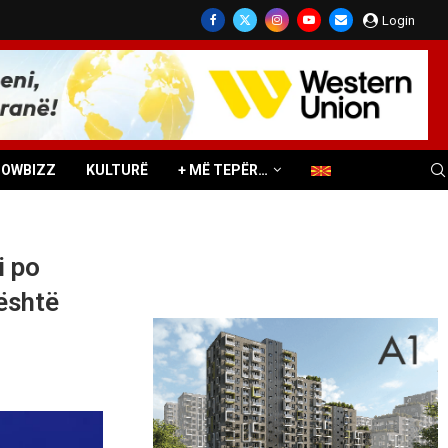
Login
HOWBIZZ
KULTURË
+ MË TEPËR…
i po
 është