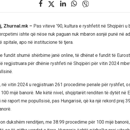
j, Zhurnal.mk –
Pas viteve ’90, kultura e ryshfetit në Shqipëri u 
cpetimi ishte që nëse nuk paguan nuk mbaron asnjë punë në adm
 spitale, apo në institucione të tjera.
e fundit shumë shërbime janë online, të dhënat e fundit të Eurost
ë regjistruara për dhënie ryshfeti në Shqipëri për vitin 2024 mbet
llsinë.
, në vitin 2024 u regjistruan 261 procedime penale për ryshfet, o
100 mijë banorë. Me këtë nivel, shqiptarët renditen të dytët në 
i në raport me popullsisë, pas Hungarisë, që ka një rekord prej 
anorë.
on dukshëm renditjen, me 38.99 procedime për 100 mijë banorë, 