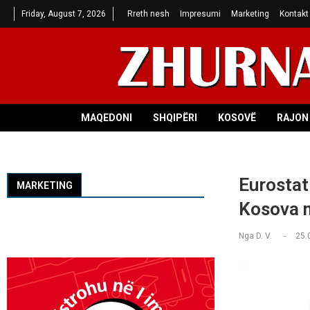
Friday, August 7, 2026
Rreth nesh
Impresumi
Marketing
Kontakt
MAQEDONI
SHQIPËRI
KOSOVË
RAJON 
Eurostat
MARKETING
Kosova m
Nga
D. V.
25.