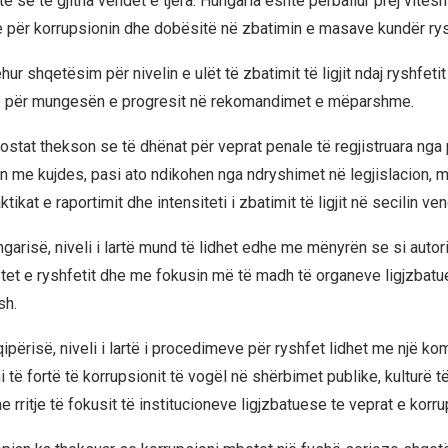
ë se të gjitha vendet e tjera. Hungaria është përballur prej vitesh
për korrupsionin dhe dobësitë në zbatimin e masave kundër rysh
r shqetësim për nivelin e ulët të zbatimit të ligjit ndaj ryshfet
e për mungesën e progresit në rekomandimet e mëparshme.
ostat thekson se të dhënat për veprat penale të regjistruara nga 
en me kujdes, pasi ato ndikohen nga ndryshimet në legjislacion, 
aktikat e raportimit dhe intensiteti i zbatimit të ligjit në secilin ven
garisë, niveli i lartë mund të lidhet edhe me mënyrën se si autori
astet e ryshfetit dhe me fokusin më të madh të organeve ligjzbatu
sh.
ipërisë, niveli i lartë i procedimeve për ryshfet lidhet me një k
i të fortë të korrupsionit të vogël në shërbimet publike, kulturë të
he rritje të fokusit të institucioneve ligjzbatuese te veprat e korru