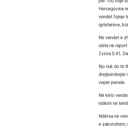
për 100 mijë b
Hercegovina nu
vendet fqinje 
qytetarëve, bi
Në vendet e zh
ulëta në raport
Zvicra 0.41, D
Kjo nuk do të 
drejtpërdrejtë
vepër penale.
Në këto vende, 
ndikim në tend
Ndërsa në vend
e zakonshëm, n