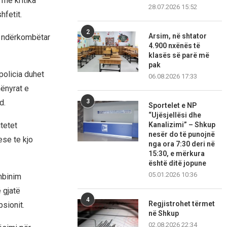
 me kritika
28.07.2026 15:52
fetit.
2
Arsim, në shtator
it ndërkombëtar
4.900 nxënës të
klasës së parë më
pak
policia duhet
06.08.2026 17:33
mënyrat e
3
d.
Sportelet e NP
“Ujësjellësi dhe
Kanalizimi” – Shkup
tetet
nesër do të punojnë
ese te kjo
nga ora 7:30 deri në
15:30, e mërkura
është ditë jopune
05.01.2026 10:36
ombinim
 gjatë
4
Regjistrohet tërmet
psionit.
në Shkup
02.08.2026 22:34