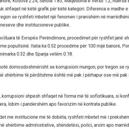
anorë, Kosova 2.24, Serbia 1.83, Maqedonia e Veriut 1.2, ndërsa 
k shfaqet në këtë grafik për këtë kategori. Diferenca e madhe 
tregon se ryshfeti mbetet një fenomen i pranishëm në marrëdhë
zneseve dhe institucioneve publike.
villuara të Evropës Perëndimore, procedimet për ryshfet janë 
 me popullsinë. Italia ka 0.52 procedime për 100 mijë banorë, Por
animarka 0.32 dhe Spanja vetëm 0.18.
thotë domosdoshmërisht se korrupsioni mungon, por tregon se rys
 në shërbime të përditshme është më pak i përhapur ose më pak i 
korrupsioni shpesh shfaqet në forma më të sofistikuara, si konfli
era, lobim i pandershëm apo favorizim në kontrata publike.
et me institucione më të dobëta, ryshfeti mbetet më i prekshëm
ë shërbime administrative, shëndetësi, polici, arsim apo marrë