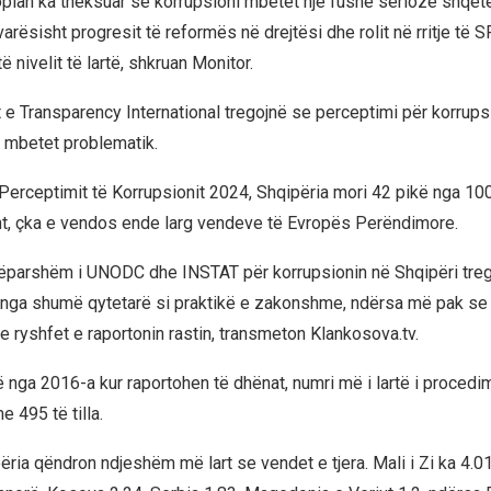
pian ka theksuar se korrupsioni mbetet një fushë serioze shqet
arësisht progresit të reformës në drejtësi dhe rolit në rritje të 
ë nivelit të lartë, shkruan Monitor.
 e Transparency International tregojnë se perceptimi për korrups
k mbetet problematik.
Perceptimit të Korrupsionit 2024, Shqipëria mori 42 pikë nga 100
ht, çka e vendos ende larg vendeve të Evropës Perëndimore.
mëparshëm i UNODC dhe INSTAT për korrupsionin në Shqipëri tre
j nga shumë qytetarë si praktikë e zakonshme, ndërsa më pak se
e ryshfet e raportonin rastin, transmeton Klankosova.tv.
ë nga 2016-a kur raportohen të dhënat, numri më i lartë i proced
e 495 të tilla.
përia qëndron ndjeshëm më lart se vendet e tjera. Mali i Zi ka 4.