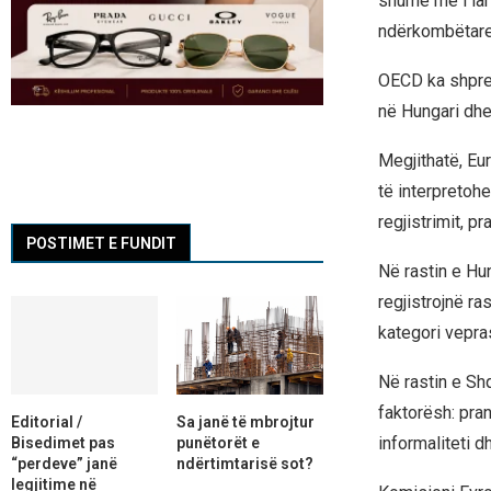
shumë më i lart
ndërkombëtare 
OECD ka shprehu
në Hungari dh
Megjithatë, Eur
të interpretoh
regjistrimit, pr
POSTIMET E FUNDIT
Në rastin e Hun
regjistrojnë r
kategori vepra
Në rastin e Shq
faktorësh: pran
Editorial /
Sa janë të mbrojtur
informaliteti d
Bisedimet pas
punëtorët e
“perdeve” janë
ndërtimtarisë sot?
legjitime në