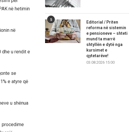
ësimi për
SPAK në hetimin
5
Editorial / Priten
reforma në sistemin
ionin në
e pensioneve – shteti
mund ta marrë
shtyllën e dytë nga
kursimet e
 dhe u rendit e
qytetarëve!
03.08.2026 15:00
gonte se
 1% e atyre që
imeve u shënua
01 procedime