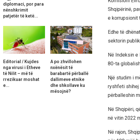
Komisioni Evro
diplomaci, por para
Shqipërinë, pav
nënshkrimit
patjetër të ketë...
e korrupsionit t
Edhe të dhënat
sektorin publi
Në Indeksin e 
Editorial / Kujdes
A po zhvillohen
80-ta globalis
nga virusi i Etheve
nxënësit të
të Nilit – më të
barabartë përballë
Një studim i 
rrezikuar moshat
dallimeve etnike
e...
dhe shkollave ku
ryshfeti shihe
mësojnë?
përballeshin m
Në Shqipëri, q
në vitin 2022 m
Në rajon, Shqi