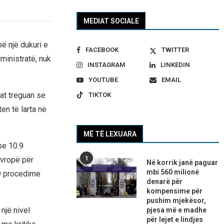
MEDIAT SOCIALE
bë një dukuri e
FACEBOOK
TWITTER
inistratë, nuk
INSTAGRAM
LINKEDIN
YOUTUBE
EMAIL
at treguan se
TIKTOK
en të larta në
MË TË LEXUARA
se 10.9
1
Evropë për
Në korrik janë paguar
mbi 560 milionë
39 procedime
denarë për
kompensime për
pushim mjekësor,
një nivel
pjesa më e madhe
për lejet e lindjes