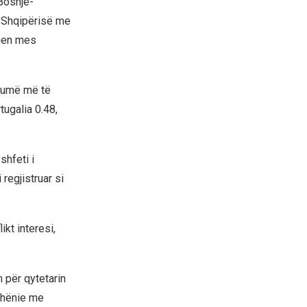
Bosnjë-
e Shqipërisë me
nien mes
shumë më të
tugalia 0.48,
hfeti i
regjistruar si
kt interesi,
 për qytetarin
dhënie me