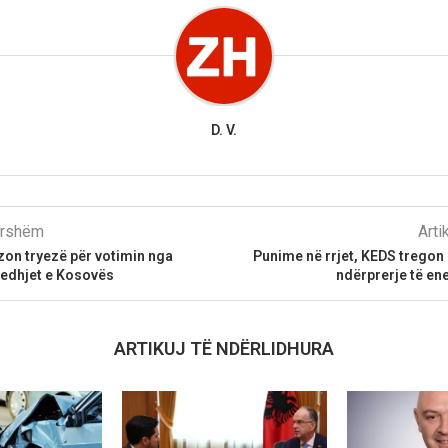
D. V.
parshëm
Arti
on tryezë për votimin nga
Punime në rrjet, KEDS tregon 
jedhjet e Kosovës
ndërprerje të ene
ARTIKUJ TË NDËRLIDHURA