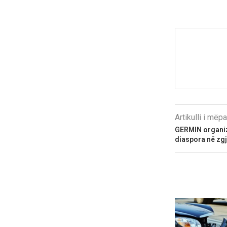
Artikulli i më
GERMIN organiz
diaspora në zg