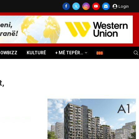
Login
HOWBIZZ
KULTURË
+ MË TEPËR…
t,