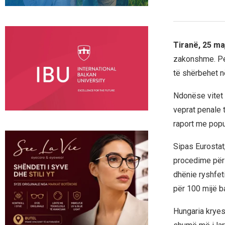
Tiranë, 25 ma
zakonshme. Per
të shërbehet në
Ndonëse vitet 
veprat penale t
raport me popu
Sipas Eurostat
procedime për 
dhënie ryshfet
për 100 mijë b
Hungaria kryes