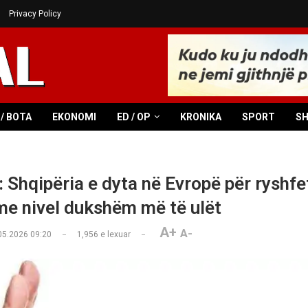
Privacy Policy
/ BOTA
EKONOMI
ED / OP
KRONIKA
SPORT
S
: Shqipëria e dyta në Evropë për ryshfe
e nivel dukshëm më të ulët
A+
A-
05.2026 09:20
1,956
e lexuar