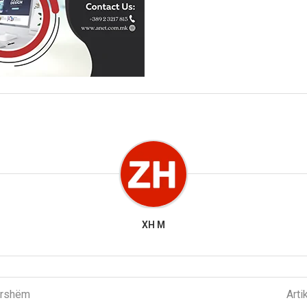
XH M
parshëm
Arti