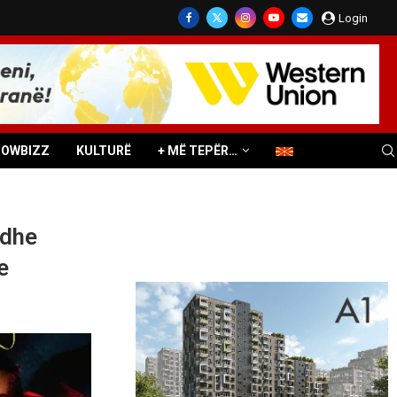
Login
HOWBIZZ
KULTURË
+ MË TEPËR…
 dhe
e