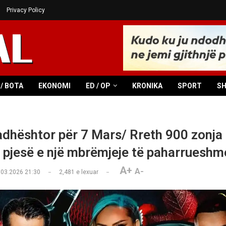
Privacy Policy
/ BOTA
EKONOMI
ED / OP
KRONIKA
SPORT
S
dhështor për 7 Mars/ Rreth 900 zonja
 pjesë e një mbrëmjeje të paharrueshm
A+
A-
.03.2026 21:30
2,481
e lexuar