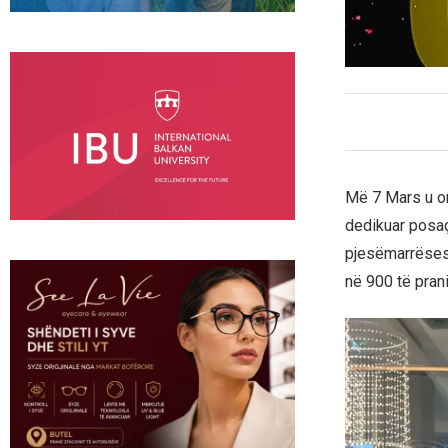
Më 7 Mars u or
dedikuar posaç
pjesëmarrësesh
në 900 të pran