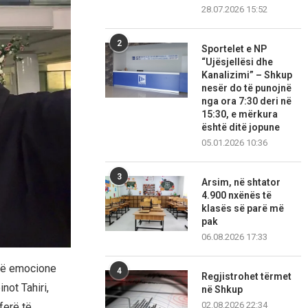
28.07.2026 15:52
2
Sportelet e NP
“Ujësjellësi dhe
Kanalizimi” – Shkup
nesër do të punojnë
nga ora 7:30 deri në
15:30, e mërkura
është ditë jopune
05.01.2026 10:36
3
Arsim, në shtator
4.900 nxënës të
klasës së parë më
pak
06.08.2026 17:33
më emocione
4
Regjistrohet tërmet
not Tahiri,
në Shkup
02.08.2026 22:34
ferë të