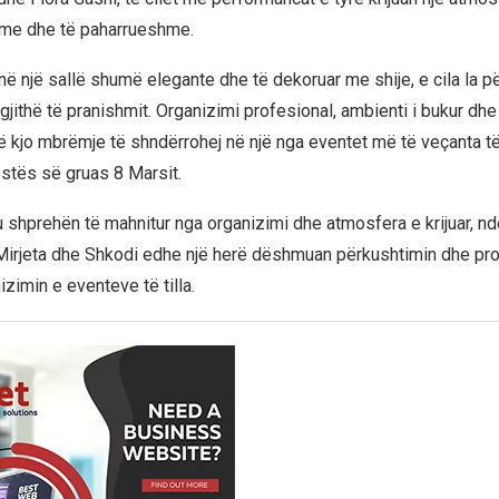
me dhe të paharrueshme.
në një sallë shumë elegante dhe të dekoruar me shije, e cila la p
gjithë të pranishmit. Organizimi profesional, ambienti i bukur dh
që kjo mbrëmje të shndërrohej në një nga eventet më të veçanta t
estës së gruas 8 Marsit.
u shprehën të mahnitur nga organizimi dhe atmosfera e krijuar, n
Mirjeta dhe Shkodi edhe një herë dëshmuan përkushtimin dhe pr
izimin e eventeve të tilla.