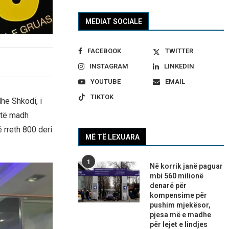
MEDIAT SOCIALE
FACEBOOK
TWITTER
INSTAGRAM
LINKEDIN
YOUTUBE
EMAIL
TIKTOK
he Shkodi, i
 të madh
 rreth 800 deri
MË TË LEXUARA
1
Në korrik janë paguar
mbi 560 milionë
denarë për
kompensime për
pushim mjekësor,
pjesa më e madhe
për lejet e lindjes