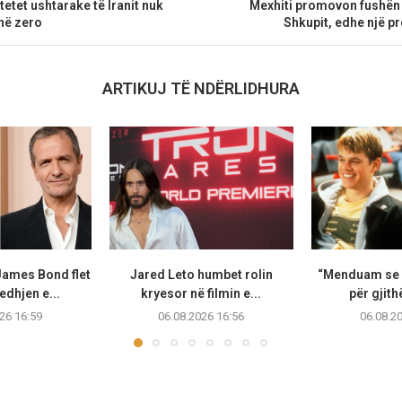
etet ushtarake të Iranit nuk
Mexhiti promovon fushën
në zero
Shkupit, edhe një p
ARTIKUJ TË NDËRLIDHURA
James Bond flet
Jared Leto humbet rolin
“Menduam se i
edhjen e...
kryesor në filmin e...
për gjithë
26 16:59
06.08.2026 16:56
06.08.2