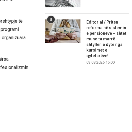
5
ërshtypje të
Editorial / Priten
reforma në sistemin
e programi
e pensioneve – shteti
ë organizuara
mund ta marrë
shtyllën e dytë nga
kursimet e
qytetarëve!
dërsa
03.08.2026 15:00
ofesionalizmin