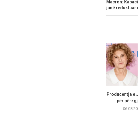
Macron: Kapacit
janë reduktuar 
Producentja e 
për përzgj
06.08.20