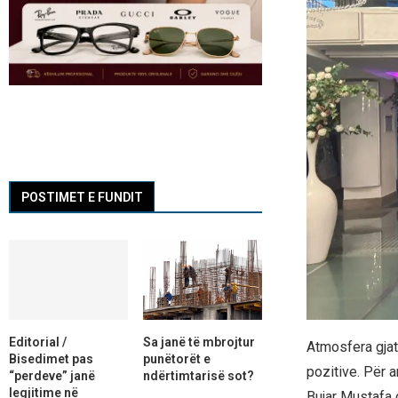
POSTIMET E FUNDIT
Editorial /
Sa janë të mbrojtur
Atmosfera gja
Bisedimet pas
punëtorët e
pozitive. Për 
“perdeve” janë
ndërtimtarisë sot?
legjitime në
Bujar Mustafa d