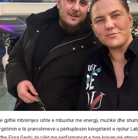
të gjithë mbrëmjes ishte e mbushur me energji, muzikë dhe shu
argëtimin e të pranishmeve u përkujdesën këngëtarët e njohur Labi
he Flora Gashi, të cilët me performancat e tyre krijuan një atmos