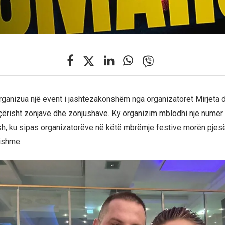
ganizua një event i jashtëzakonshëm nga organizatoret Mirjeta d
ërisht zonjave dhe zonjushave. Ky organizim mblodhi një numër
, ku sipas organizatorëve në këtë mbrëmje festive morën pjesë
ishme.