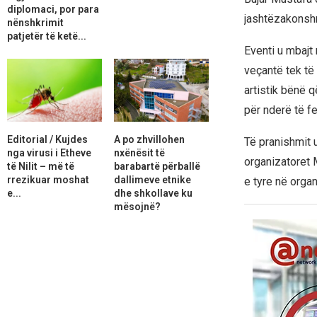
diplomaci, por para
jashtëzakonsh
nënshkrimit
patjetër të ketë...
Eventi u mbajt 
veçantë tek të 
artistik bënë 
për nderë të f
Editorial / Kujdes
A po zhvillohen
Të pranishmit 
nga virusi i Etheve
nxënësit të
organizatoret 
të Nilit – më të
barabartë përballë
rrezikuar moshat
dallimeve etnike
e tyre në organ
e...
dhe shkollave ku
mësojnë?