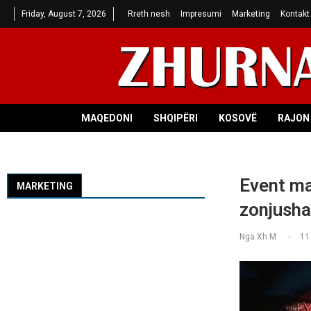
Friday, August 7, 2026
Rreth nesh
Impresumi
Marketing
Kontakt
MAQEDONI
SHQIPËRI
KOSOVË
RAJON 
Event ma
MARKETING
zonjusha
Nga
Xh M
11