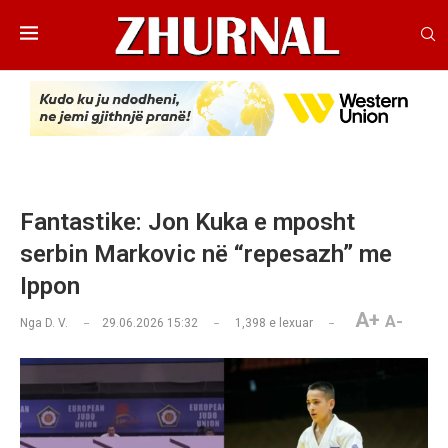
Fantastike: Jon Kuka e mposht
serbin Markovic në “repesazh” me
Ippon
A+
A-
Nga
D. V.
29.06.2026 15:32
1,398
e lexuar