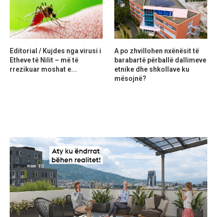
Editorial / Kujdes nga virusi i
A po zhvillohen nxënësit të
Etheve të Nilit – më të
barabartë përballë dallimeve
rrezikuar moshat e...
etnike dhe shkollave ku
mësojnë?