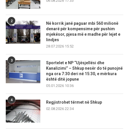
06.08.2026 17:33
2
Në korrik janë paguar mbi 560 milionë
denarë për kompensime për pushim
mjekësor, pjesa më e madhe për lejet e
lindjes
28.07.2026 15:52
3
Sportelet e NP “Ujësjellësi dhe
Kanalizimi” – Shkup nesër do të punojnë
nga ora 7:30 deri në 15:30, e mërkura
është ditë jopune
05.01.2026 10:36
4
Regjistrohet tërmet në Shkup
02.08.2026 22:34