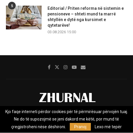
5
Editorial / Priten reforma në sistemin e
pensioneve – shteti mund ta marrë
shtyllën e dytë nga kursimet e
qytetarëve!
03.08.2026 15:00
Kjo faqe interneti përdor cookies për të përmirësuar përvojën tuaj.
Rreth nesh
Impresumi
Marketing
Kontakt
Ne do të supozojmë se jeni dakord me këtë, por mund të
Privacy Policy
çregjistroheni nëse dëshironi.
Pranoj
Lexo më tepër