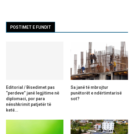
POSTIMET E FUNDIT
Editorial / Bisedimet pas
Sa janë të mbrojtur
“perdeve” janë legjitime në
punëtorët e ndërtimtarisë
diplomaci, por para
sot?
nënshkrimit patjetër të
ketë...