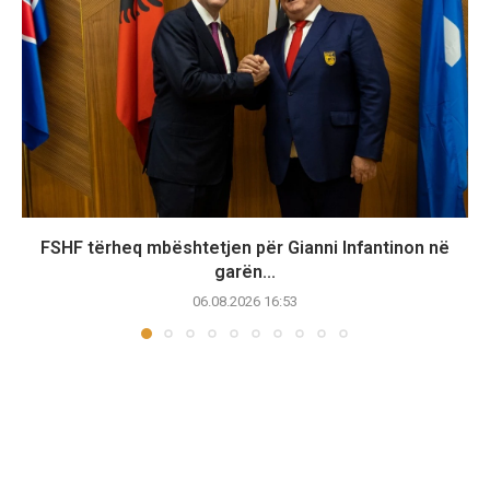
FSHF tërheq mbështetjen për Gianni Infantinon në
garën...
06.08.2026 16:53