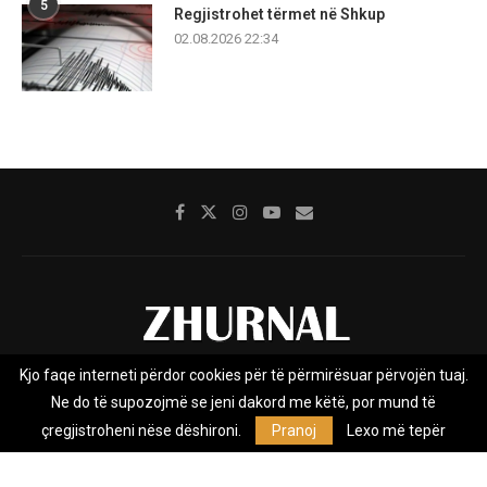
5
Regjistrohet tërmet në Shkup
02.08.2026 22:34
Kjo faqe interneti përdor cookies për të përmirësuar përvojën tuaj.
Rreth nesh
Impresumi
Marketing
Kontakt
Ne do të supozojmë se jeni dakord me këtë, por mund të
Privacy Policy
çregjistroheni nëse dëshironi.
Pranoj
Lexo më tepër
Zhurnal.mk është Agjenci e Lajmeve e pavarur, e themeluar në vitin
2009, që e mbulon Maqedoninë, Kosovën, Shqipërinë edhe lajmet