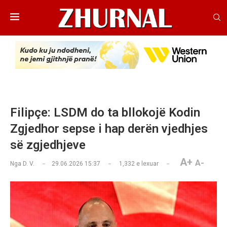
Filipçe: LSDM do ta bllokojë Kodin
Zgjedhor sepse i hap derën vjedhjes
së zgjedhjeve
A+
A-
Nga
D. V.
29.06.2026 15:37
1,332
e lexuar