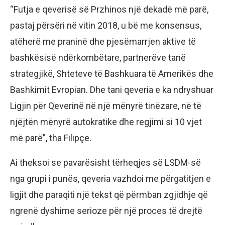
“Futja e qeverisë së Przhinos një dekadë më parë,
pastaj përsëri në vitin 2018, u bë me konsensus,
atëherë me praninë dhe pjesëmarrjen aktive të
bashkësisë ndërkombëtare, partnerëve tanë
strategjikë, Shteteve të Bashkuara të Amerikës dhe
Bashkimit Evropian. Dhe tani qeveria e ka ndryshuar
Ligjin për Qeverinë në një mënyrë tinëzare, në të
njëjtën mënyrë autokratike dhe regjimi si 10 vjet
më parë”, tha Filipçe.
Ai theksoi se pavarësisht tërheqjes së LSDM-së
nga grupi i punës, qeveria vazhdoi me përgatitjen e
ligjit dhe paraqiti një tekst që përmban zgjidhje që
ngrenë dyshime serioze për një proces të drejtë