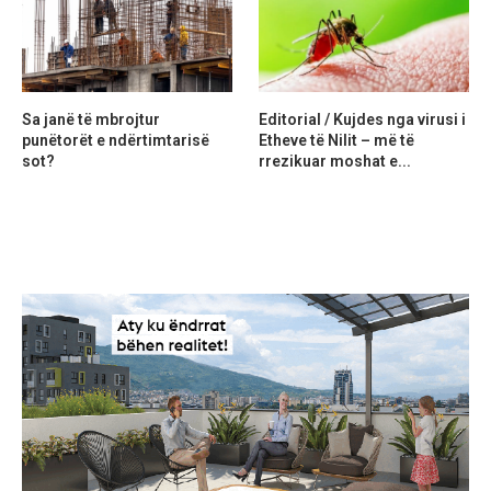
Sa janë të mbrojtur
Editorial / Kujdes nga virusi i
punëtorët e ndërtimtarisë
Etheve të Nilit – më të
sot?
rrezikuar moshat e...