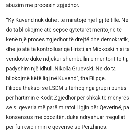
abuzim me procesin zgjedhor.
“Ky Kuvend nuk duhet të miratojë një ligj të tillë. Ne
do ta bllokojmë atë sepse qytetarët meritojnë të
kenë një proces zgjedhor të drejtë dhe demokratik,
dhe jo atë të kontrolluar që Hristijan Mickoski nisi ta
vendoste duke ndjekur shembullin e mentorit të tij,
padyshim një idhull, Nikolla Gruevski. Ne do ta
bllokojmë këtë ligj në Kuvend”, tha Filipçe.
Filipce theksoi se LSDM u tërhoq nga grupi i punës
për hartimin e Kodit Zgjedhor për shkak të mënyrës
se si qeveria më parë miratoi Ligjin për Qeverinë, pa
konsensus me opozitën, duke ndryshuar rregullat
për funksionimin e qeverisë së Përzhinos.