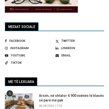
MEDIAT SOCIALE
FACEBOOK
TWITTER
INSTAGRAM
LINKEDIN
YOUTUBE
EMAIL
TIKTOK
MË TË LEXUARA
1
Arsim, në shtator 4.900 nxënës të klasës
së parë më pak
06.08.2026 17:33