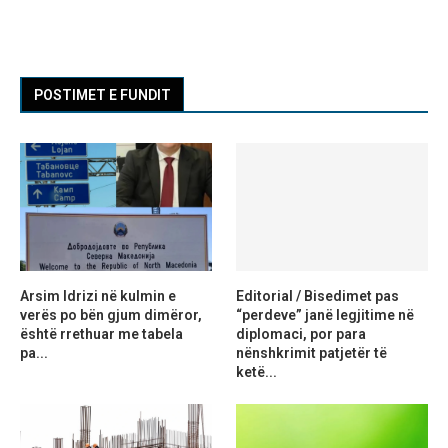
POSTIMET E FUNDIT
Arsim Idrizi në kulmin e
Editorial / Bisedimet pas
verës po bën gjum dimëror,
“perdeve” janë legjitime në
është rrethuar me tabela
diplomaci, por para
pa...
nënshkrimit patjetër të
ketë...