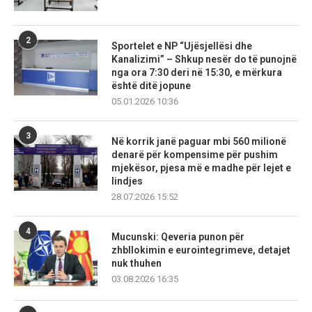
2
Sportelet e NP “Ujësjellësi dhe
Kanalizimi” – Shkup nesër do të punojnë
nga ora 7:30 deri në 15:30, e mërkura
është ditë jopune
05.01.2026 10:36
3
Në korrik janë paguar mbi 560 milionë
denarë për kompensime për pushim
mjekësor, pjesa më e madhe për lejet e
lindjes
28.07.2026 15:52
4
Mucunski: Qeveria punon për
zhbllokimin e eurointegrimeve, detajet
nuk thuhen
03.08.2026 16:35