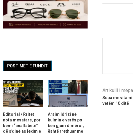
POSTIMET E FUNDIT
Artikulli i më
Supa me vitami
vetëm 10 ditë
Editorial / Rritet
Arsim Idrizi në
nota mesatare, por
kulmin e verës po
kemi “analfabetë”
bën gjum dimëror,
që s’dinë as lexim e
është rrethuar me