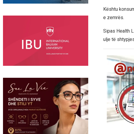
Kështu konsumi
e zemrës.
Sipas Health Li
ulje të shtypje