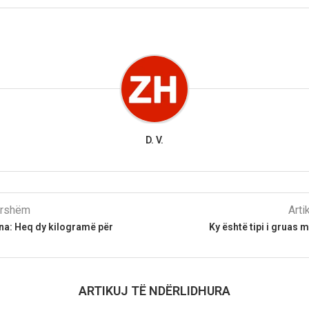
D. V.
parshëm
Arti
na: Heq dy kilogramë për
Ky është tipi i gruas m
ARTIKUJ TË NDËRLIDHURA