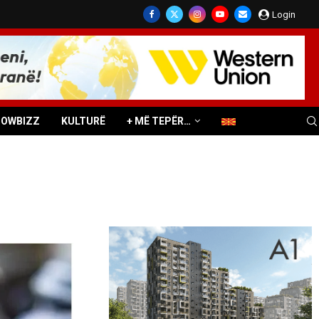
Login
HOWBIZZ
KULTURË
+ MË TEPËR…