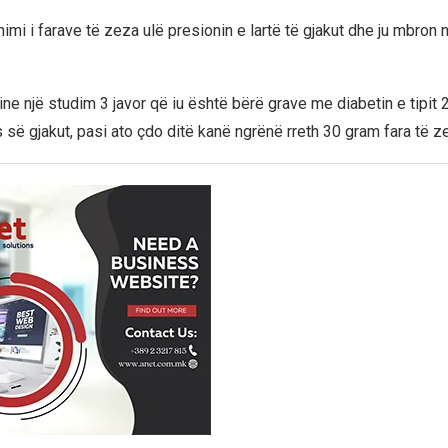
mi i farave të zeza ulë presionin e lartë të gjakut dhe ju mbron
ne një studim 3 javor që iu është bërë grave me diabetin e tipit 
s së gjakut, pasi ato çdo ditë kanë ngrënë rreth 30 gram fara të z