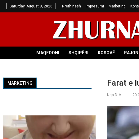
Saturday, August 8, 2026
Rreth nesh
Impresumi
Marketing
Kont
MAQEDONI
SHQIPËRI
KOSOVË
RAJON 
Farat e l
MARKETING
Nga
D. V.
20.