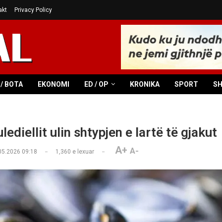
akt
Privacy Policy
/ BOTA
EKONOMI
ED / OP
KRONIKA
SPORT
S
ulediellit ulin shtypjen e lartë të gjakut
A+
A-
05.2026 09:18
1,360
e lexuar