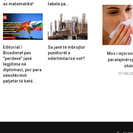
as matematikë!
tabela pa...
Editorial /
Sa janë të mbrojtur
Bisedimet pas
punëtorët e
Mos i injoron
“perdeve” janë
ndërtimtarisë sot?
paralajmëro
legjitime në
shën
diplomaci, por para
07.08.20
nënshkrimit
patjetër të ketë...