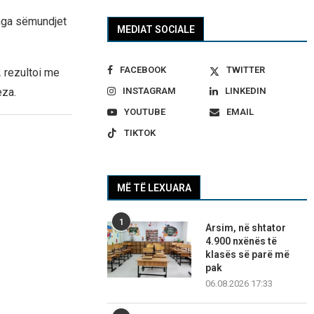
 nga sëmundjet
MEDIAT SOCIALE
FACEBOOK
TWITTER
2 rezultoi me
eza.
INSTAGRAM
LINKEDIN
YOUTUBE
EMAIL
TIKTOK
MË TË LEXUARA
1
Arsim, në shtator
4.900 nxënës të
klasës së parë më
pak
06.08.2026 17:33