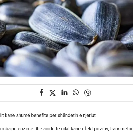
llit kanë shumë benefite për shëndetin e njeriut.
ërmbajnë enzime dhe acide të cilat kanë efekt pozitiv, transmeto