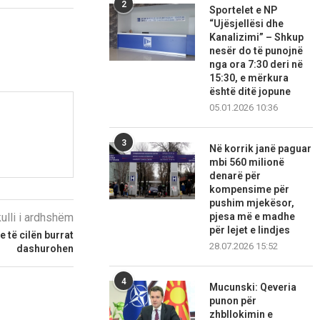
2
Sportelet e NP
“Ujësjellësi dhe
Kanalizimi” – Shkup
nesër do të punojnë
nga ora 7:30 deri në
15:30, e mërkura
është ditë jopune
05.01.2026 10:36
3
Në korrik janë paguar
mbi 560 milionë
denarë për
kompensime për
pushim mjekësor,
kulli i ardhshëm
pjesa më e madhe
për lejet e lindjes
e të cilën burrat
28.07.2026 15:52
dashurohen
4
Mucunski: Qeveria
punon për
zhbllokimin e