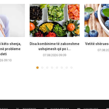
i këto shenja,
Disa kombinime të zakonshme
Vetitë shërues
jnë probleme
ushqimesh që po i...
07.08.2
deti
07.08.2026 09:09
26 09:10