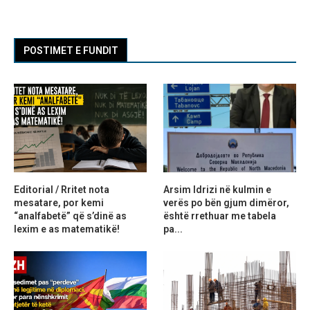
POSTIMET E FUNDIT
Editorial / Rritet nota
Arsim Idrizi në kulmin e
mesatare, por kemi
verës po bën gjum dimëror,
“analfabetë” që s’dinë as
është rrethuar me tabela
lexim e as matematikë!
pa...