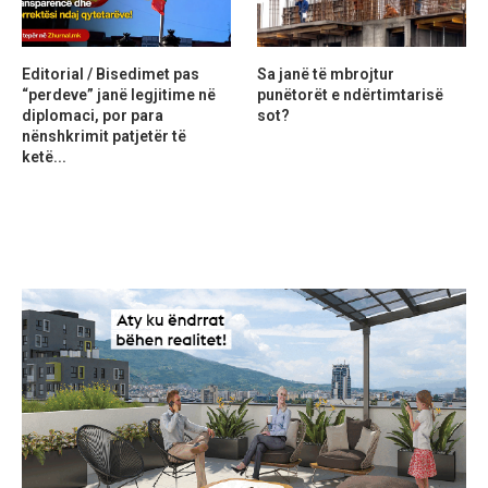
Editorial / Bisedimet pas
Sa janë të mbrojtur
“perdeve” janë legjitime në
punëtorët e ndërtimtarisë
diplomaci, por para
sot?
nënshkrimit patjetër të
ketë...