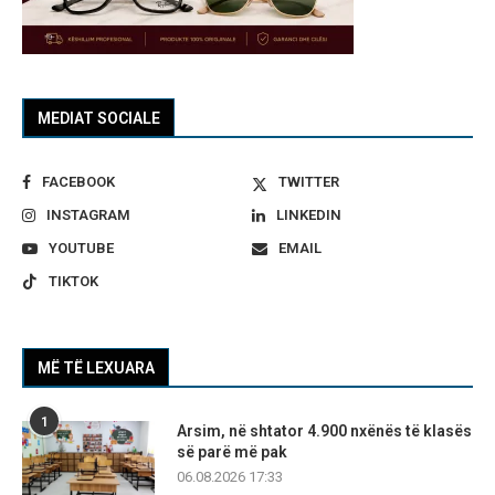
MEDIAT SOCIALE
FACEBOOK
TWITTER
INSTAGRAM
LINKEDIN
YOUTUBE
EMAIL
TIKTOK
MË TË LEXUARA
1
Arsim, në shtator 4.900 nxënës të klasës
së parë më pak
06.08.2026 17:33