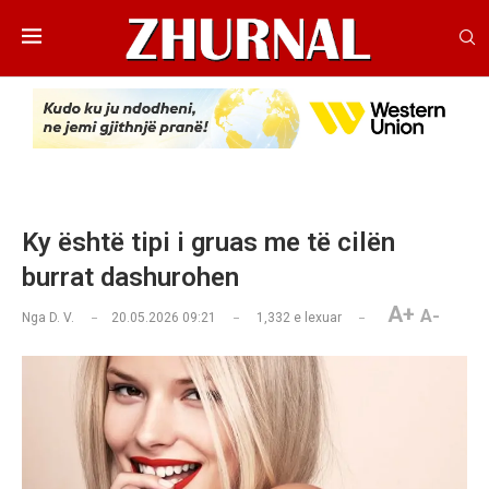
Ky është tipi i gruas me të cilën
burrat dashurohen
A+
A-
Nga
D. V.
20.05.2026 09:21
1,332
e lexuar