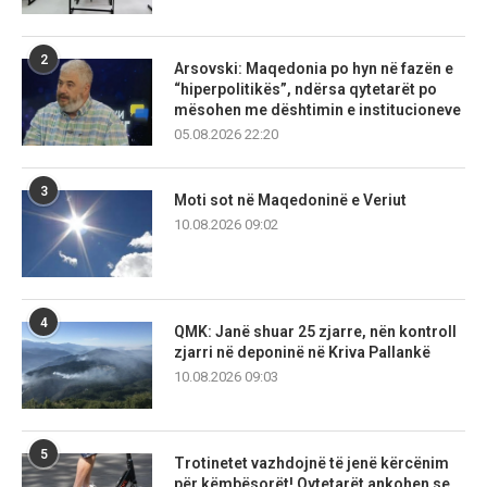
2
Arsovski: Maqedonia po hyn në fazën e
“hiperpolitikës”, ndërsa qytetarët po
mësohen me dështimin e institucioneve
05.08.2026 22:20
3
Moti sot në Maqedoninë e Veriut
10.08.2026 09:02
4
QMK: Janë shuar 25 zjarre, nën kontroll
zjarri në deponinë në Kriva Pallankë
10.08.2026 09:03
5
Trotinetet vazhdojnë të jenë kërcënim
për këmbësorët! Qytetarët ankohen se