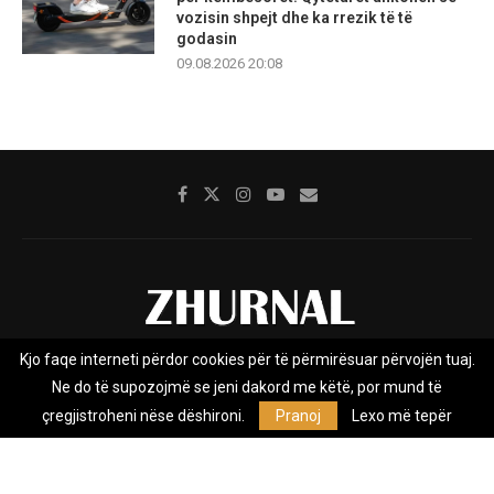
vozisin shpejt dhe ka rrezik të të
godasin
09.08.2026 20:08
Kjo faqe interneti përdor cookies për të përmirësuar përvojën tuaj.
Rreth nesh
Impresumi
Marketing
Kontakt
Ne do të supozojmë se jeni dakord me këtë, por mund të
Privacy Policy
çregjistroheni nëse dëshironi.
Pranoj
Lexo më tepër
Zhurnal.mk është Agjenci e Lajmeve e pavarur, e themeluar në vitin
2009, që e mbulon Maqedoninë, Kosovën, Shqipërinë edhe lajmet
nga bota.