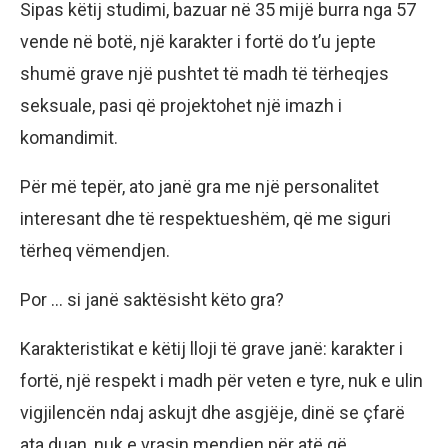
Sipas këtij studimi, bazuar në 35 mijë burra nga 57
vende në botë, një karakter i fortë do t’u jepte
shumë grave një pushtet të madh të tërheqjes
seksuale, pasi që projektohet një imazh i
komandimit.
Për më tepër, ato janë gra me një personalitet
interesant dhe të respektueshëm, që me siguri
tërheq vëmendjen.
Por … si janë saktësisht këto gra?
Karakteristikat e këtij lloji të grave janë: karakter i
fortë, një respekt i madh për veten e tyre, nuk e ulin
vigjilencën ndaj askujt dhe asgjëje, dinë se çfarë
ata duan, nuk e vrasin mendjen për atë që