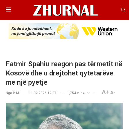
Fatmir Spahiu reagon pas tërmetit në
Kosovë dhe u drejtohet qytetarëve
me një pyetje
A+
A-
Nga
B.M
11.02.2026 12:07
1,754
e lexuar