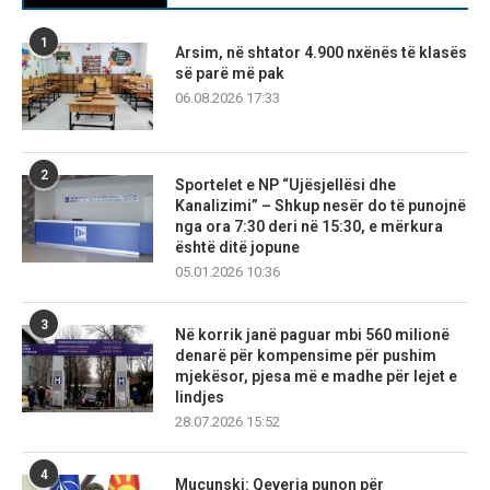
1
Arsim, në shtator 4.900 nxënës të klasës
së parë më pak
06.08.2026 17:33
2
Sportelet e NP “Ujësjellësi dhe
Kanalizimi” – Shkup nesër do të punojnë
nga ora 7:30 deri në 15:30, e mërkura
është ditë jopune
05.01.2026 10:36
3
Në korrik janë paguar mbi 560 milionë
denarë për kompensime për pushim
mjekësor, pjesa më e madhe për lejet e
lindjes
28.07.2026 15:52
4
Mucunski: Qeveria punon për