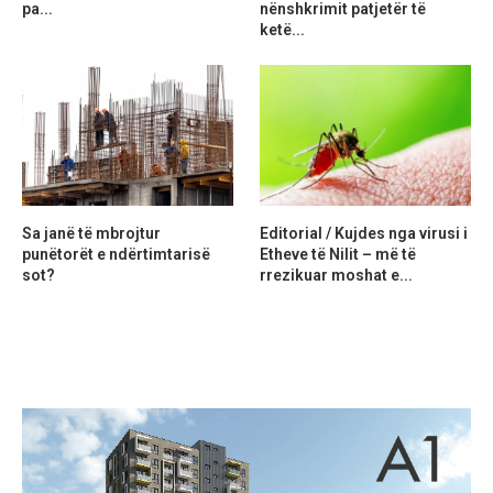
pa...
nënshkrimit patjetër të
ketë...
Sa janë të mbrojtur
Editorial / Kujdes nga virusi i
punëtorët e ndërtimtarisë
Etheve të Nilit – më të
sot?
rrezikuar moshat e...