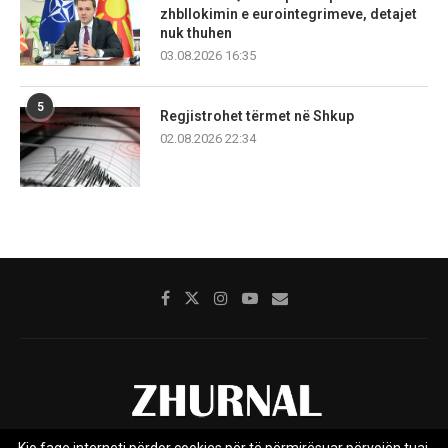
zhbllokimin e eurointegrimeve, detajet
nuk thuhen
03.08.2026 16:35
5
Regjistrohet tërmet në Shkup
02.08.2026 22:34