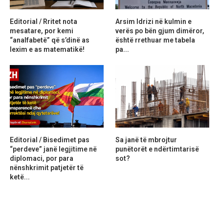
Editorial / Rritet nota
Arsim Idrizi në kulmin e
mesatare, por kemi
verës po bën gjum dimëror,
“analfabetë” që s’dinë as
është rrethuar me tabela
lexim e as matematikë!
pa...
Editorial / Bisedimet pas
Sa janë të mbrojtur
“perdeve” janë legjitime në
punëtorët e ndërtimtarisë
diplomaci, por para
sot?
nënshkrimit patjetër të
ketë...