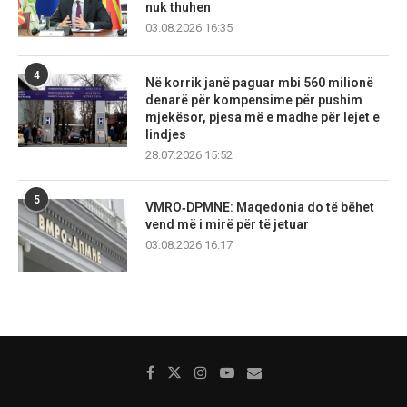
nuk thuhen
03.08.2026 16:35
4
Në korrik janë paguar mbi 560 milionë
denarë për kompensime për pushim
mjekësor, pjesa më e madhe për lejet e
lindjes
28.07.2026 15:52
5
VMRO‑DPMNE: Maqedonia do të bëhet
vend më i mirë për të jetuar
03.08.2026 16:17