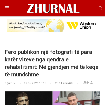
Fero publikon një fotografi të para
katër viteve nga qendra e
rehabilitimit: Në gjendjen më të keqe
të mundshme
A+
A-
Nga
D. V.
12.05.2026 15:18
2,111
e lexuar