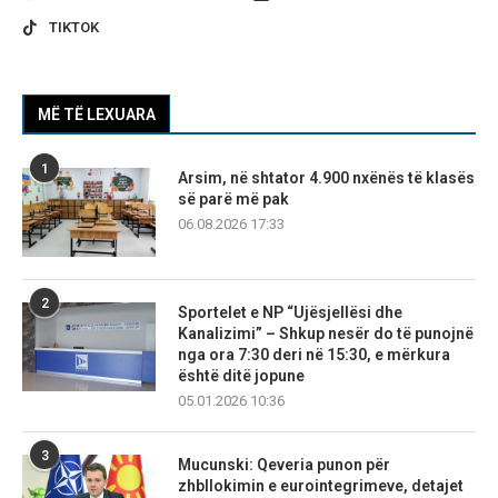
TIKTOK
MË TË LEXUARA
1
Arsim, në shtator 4.900 nxënës të klasës
së parë më pak
06.08.2026 17:33
2
Sportelet e NP “Ujësjellësi dhe
Kanalizimi” – Shkup nesër do të punojnë
nga ora 7:30 deri në 15:30, e mërkura
është ditë jopune
05.01.2026 10:36
3
Mucunski: Qeveria punon për
zhbllokimin e eurointegrimeve, detajet