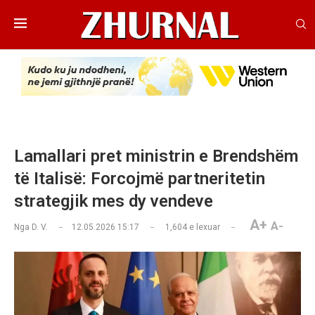
Lamallari pret ministrin e Brendshëm
të Italisë: Forcojmë partneritetin
strategjik mes dy vendeve
A+
A-
Nga
D. V.
12.05.2026 15:17
1,604
e lexuar