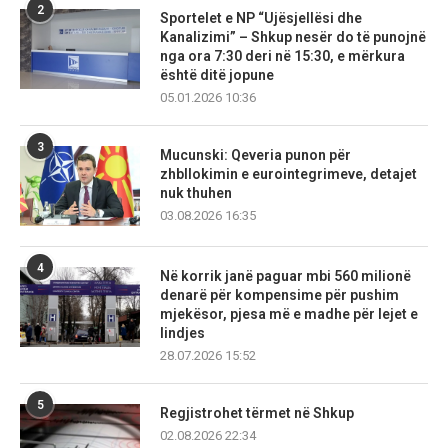
2
Sportelet e NP “Ujësjellësi dhe
Kanalizimi” – Shkup nesër do të punojnë
nga ora 7:30 deri në 15:30, e mërkura
është ditë jopune
05.01.2026 10:36
3
Mucunski: Qeveria punon për
zhbllokimin e eurointegrimeve, detajet
nuk thuhen
03.08.2026 16:35
4
Në korrik janë paguar mbi 560 milionë
denarë për kompensime për pushim
mjekësor, pjesa më e madhe për lejet e
lindjes
28.07.2026 15:52
5
Regjistrohet tërmet në Shkup
02.08.2026 22:34