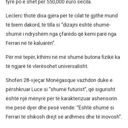
tyre po e shet për 550,000 euro secila.
Leclerc thotë disa gjëra për të cilat të gjithë mund
të biem dakord, të tilla si “dizajni është shumë-
shumë i ndryshëm nga çfarëdo që kemi parë nga
Ferrari në të kaluarën”.
Për më tepër, kthimi në më shumë butona fizikë ka
të ngjarë të vlerësohet universalisht.
Shoferi 28-vjeçar Monégasque vazhdon duke e
përshkruar Luce si “shumë futurist”, që sigurisht
është një mënyrë për të karakterizuar ashensorin
me pesë dyer dhe pesë vende: “Është shumë si
Ferrari të shikosh drejt së ardhmes dhe të inovosh”.