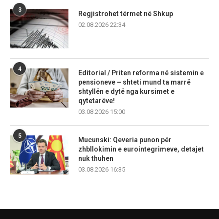
3
Regjistrohet tërmet në Shkup
02.08.2026 22:34
4
Editorial / Priten reforma në sistemin e
pensioneve – shteti mund ta marrë
shtyllën e dytë nga kursimet e
qytetarëve!
03.08.2026 15:00
5
Mucunski: Qeveria punon për
zhbllokimin e eurointegrimeve, detajet
nuk thuhen
03.08.2026 16:35