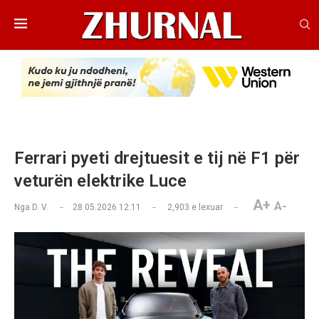
Ferrari pyeti drejtuesit e tij në F1 për
veturën elektrike Luce
A+
A-
Nga
D. V.
28.05.2026 12:11
2,903
e lexuar