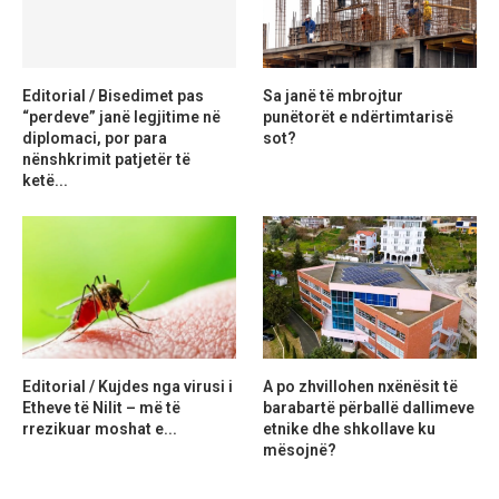
Editorial / Bisedimet pas
Sa janë të mbrojtur
“perdeve” janë legjitime në
punëtorët e ndërtimtarisë
diplomaci, por para
sot?
nënshkrimit patjetër të
ketë...
Editorial / Kujdes nga virusi i
A po zhvillohen nxënësit të
Etheve të Nilit – më të
barabartë përballë dallimeve
rrezikuar moshat e...
etnike dhe shkollave ku
mësojnë?