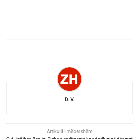
D. V.
Artikulli i mëparshëm
Guti kritikon Realin: Diçka e çuditshme ka ndodhur në dhomat