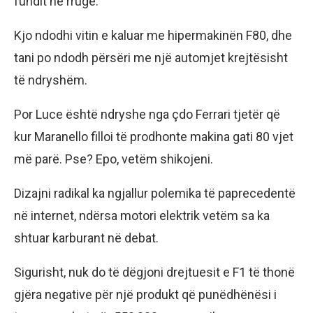
fundit në rrugë.
Kjo ndodhi vitin e kaluar me hipermakinën F80, dhe
tani po ndodh përsëri me një automjet krejtësisht
të ndryshëm.
Por Luce është ndryshe nga çdo Ferrari tjetër që
kur Maranello filloi të prodhonte makina gati 80 vjet
më parë. Pse? Epo, vetëm shikojeni.
Dizajni radikal ka ngjallur polemika të paprecedentë
në internet, ndërsa motori elektrik vetëm sa ka
shtuar karburant në debat.
Sigurisht, nuk do të dëgjoni drejtuesit e F1 të thonë
gjëra negative për një produkt që punëdhënësi i