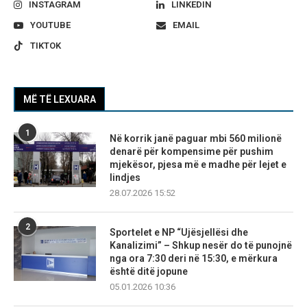
INSTAGRAM
LINKEDIN
YOUTUBE
EMAIL
TIKTOK
MË TË LEXUARA
1
Në korrik janë paguar mbi 560 milionë
denarë për kompensime për pushim
mjekësor, pjesa më e madhe për lejet e
lindjes
28.07.2026 15:52
2
Sportelet e NP “Ujësjellësi dhe
Kanalizimi” – Shkup nesër do të punojnë
nga ora 7:30 deri në 15:30, e mërkura
është ditë jopune
05.01.2026 10:36