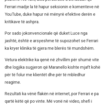
Ferrari madje la të hapur seksionin e komenteve në
YouTube, duke hapur në mënyrë efektive derën e
kritikave të ashpra.
Por sado jokonvencionale që duket Luce nga
jashtë, është e arsyeshme të supozohet se Ferrari
ka kryer klinika të gjera me blerës të mundshëm.
Vetura elektrike ka qenë në zhvillim për shumë vite
dhe logjika sugjeron që Maranello kishte mjaft kohë
për të folur me klientët dhe për të mbledhur
reagime.
Rezultati ka vënë flakën në internet, por Ferrari e pa
qartë këtë që po vinte. Më vonë në video, shefi i