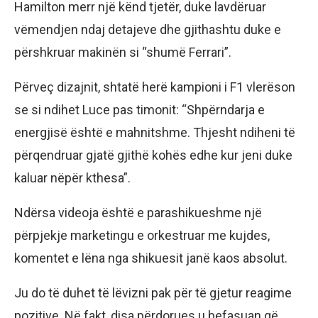
Hamilton merr një kënd tjetër, duke lavdëruar
vëmendjen ndaj detajeve dhe gjithashtu duke e
përshkruar makinën si “shumë Ferrari”.
Përveç dizajnit, shtatë herë kampioni i F1 vlerëson
se si ndihet Luce pas timonit: “Shpërndarja e
energjisë është e mahnitshme. Thjesht ndiheni të
përqendruar gjatë gjithë kohës edhe kur jeni duke
kaluar nëpër kthesa”.
Ndërsa videoja është e parashikueshme një
përpjekje marketingu e orkestruar me kujdes,
komentet e lëna nga shikuesit janë kaos absolut.
Ju do të duhet të lëvizni pak për të gjetur reagime
pozitive. Në fakt, disa përdorues u befasuan që