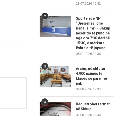
28.07.2026 15:52
2
Sportelet e NP
“Ujësjellësi dhe
Kanalizimi” – Shkup
nesër do të punojnë
nga ora 7:30 deri në
15:30, e mërkura
është ditë jopune
05.01.2026 10:36
3
Arsim, në shtator
4.900 nxënës të
klasës së parë më
pak
06.08.2026 17:33
4
Regjistrohet tërmet
në Shkup
02.08.2026 22:34