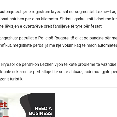
 automjetesh janë regjistruar kryesisht në segmentet Lezhë–La
onat shtrihen për disa kilometra. Shtimi i qarkullimit lidhet me kt
 lëvizjen e qytetarëve drejt familjeve të tyre për festat.
 angazhuar patrullat e Policisë Rrugore, të cilat po punojnë për 
 trafikut, megjithatë përballja me një volum kaq të madh automjet
 kryesor që përshkon Lezhën vijon të ketë probleme të vazhdu
aktuale nuk arrin të përballojë flukset e shtuara, sidomos gjatë p
onit turistik.