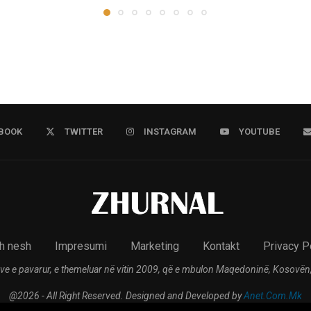
BOOK
TWITTER
INSTAGRAM
YOUTUBE
h nesh
Impresumi
Marketing
Kontakt
Privacy P
ve e pavarur, e themeluar në vitin 2009, që e mbulon Maqedoninë, Kosovën,
@2026 - All Right Reserved. Designed and Developed by
Anet.Com.Mk