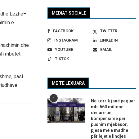
MEDIAT SOCIALE
ç dhe Lezhë–
himin e
FACEBOOK
TWITTER
INSTAGRAM
LINKEDIN
menaxhimin dhe
YOUTUBE
EMAIL
esh mbetet
TIKTOK
eshme, pasi
MË TË LEXUARA
eriudhave
1
Në korrik janë paguar
mbi 560 milionë
denarë për
kompensime për
pushim mjekësor,
pjesa më e madhe
për lejet e lindjes