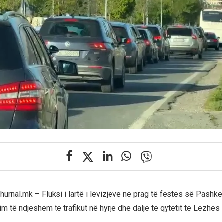
Zhurnal.mk – Fluksi i lartë i lëvizjeve në prag të festës së Pashk
m të ndjeshëm të trafikut në hyrje dhe dalje të qytetit të Lezhës 