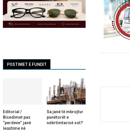
POSTIMET E FUNDIT
Editorial /
Sa janë të mbrojtur
Bisedimet pas
punëtorët e
“perdeve” janë
ndërtimtarisë sot?
legjitime në