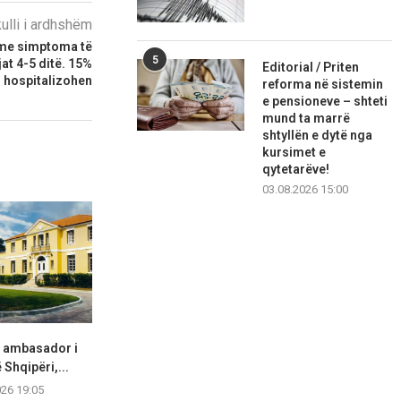
kulli i ardhshëm
 me simptoma të
5
at 4-5 ditë. 15%
Editorial / Priten
hospitalizohen
reforma në sistemin
e pensioneve – shteti
mund ta marrë
shtyllën e dytë nga
kursimet e
qytetarëve!
03.08.2026 15:00
t ambasador i
Shkodër, ndërron jetë në spital
Ashpërsohe
Shqipëri,...
49-vjeçarja, dyshime për...
shoferët prob
në f
026 19:05
06.08.2026 19:03