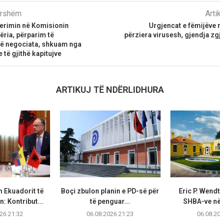
parshëm
Arti
jerimin në Komisionin
Urgjencat e fëmijëve
ëria, përparim të
përziera virusesh, gjendja zgj
ë negociata, shkuam nga
 të gjithë kapitujve
ARTIKUJ TË NDËRLIDHURA
n Ekuadorit të
Boçi zbulon planin e PD-së për
Eric P. Wend
: Kontribut...
të penguar...
SHBA-ve në 
26 21:32
06.08.2026 21:23
06.08.2