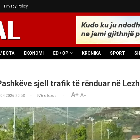
Privacy Policy
/ BOTA
EKONOMI
ED / OP
KRONIKA
SPORT
S
Pashkëve sjell trafik të rënduar në Lez
A+
A-
.04.2026 20:53
976
e lexuar