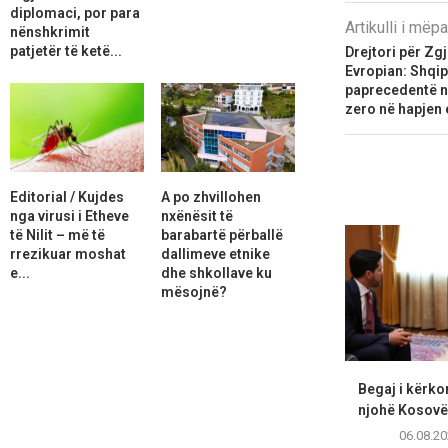
diplomaci, por para
Artikulli i më
nënshkrimit
patjetër të ketë...
Drejtori për Zg
Evropian: Shqip
paprecedentë n
zero në hapjen e
Editorial / Kujdes
A po zhvillohen
nga virusi i Etheve
nxënësit të
të Nilit – më të
barabartë përballë
rrezikuar moshat
dallimeve etnike
e...
dhe shkollave ku
mësojnë?
Begaj i kërko
njohë Kosovën
06.08.20