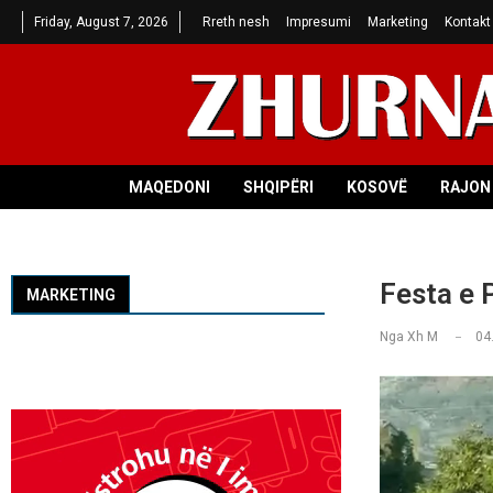
Friday, August 7, 2026
Rreth nesh
Impresumi
Marketing
Kontakt
MAQEDONI
SHQIPËRI
KOSOVË
RAJON 
Festa e 
MARKETING
Nga
Xh M
04