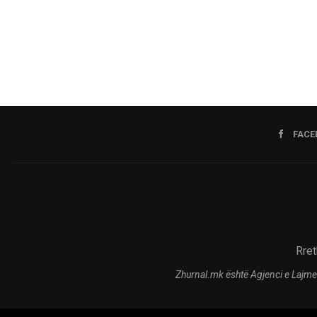
FACE
Rret
Zhurnal.mk është Agjenci e Lajme