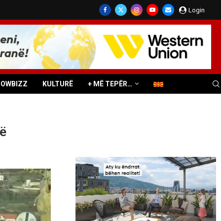
Login
HOWBIZZ
KULTURË
+ MË TEPËR…
hë