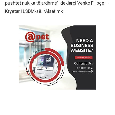
pushtet nuk ka të ardhme”, deklaroi Venko Filipçe –
Kryetar i LSDM-së. /Alsat.mk