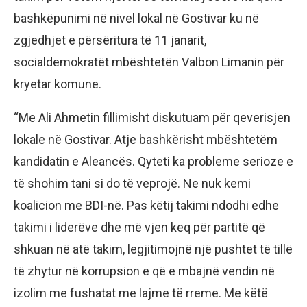
bashkëpunimi në nivel lokal në Gostivar ku në
zgjedhjet e përsëritura të 11 janarit,
socialdemokratët mbështetën Valbon Limanin për
kryetar komune.
“Me Ali Ahmetin fillimisht diskutuam për qeverisjen
lokale në Gostivar. Atje bashkërisht mbështetëm
kandidatin e Aleancës. Qyteti ka probleme serioze e
të shohim tani si do të veprojë. Ne nuk kemi
koalicion me BDI-në. Pas këtij takimi ndodhi edhe
takimi i liderëve dhe më vjen keq për partitë që
shkuan në atë takim, legjitimojnë një pushtet të tillë
të zhytur në korrupsion e që e mbajnë vendin në
izolim me fushatat me lajme të rreme. Me këtë