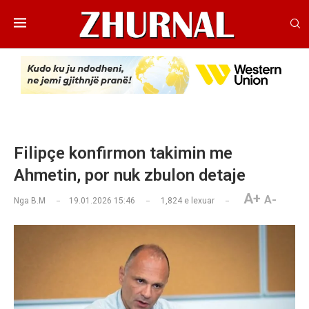
Filipçe konfirmon takimin me
Ahmetin, por nuk zbulon detaje
A+
A-
Nga
B.M
19.01.2026 15:46
1,824
e lexuar