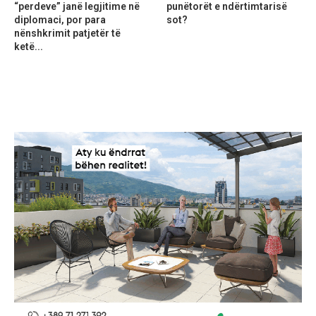
“perdeve” janë legjitime në
punëtorët e ndërtimtarisë
diplomaci, por para
sot?
nënshkrimit patjetër të
ketë...