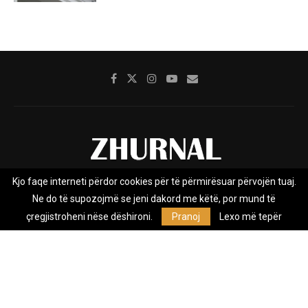
Kjo faqe interneti përdor cookies për të përmirësuar përvojën tuaj.
Rreth nesh
Impresumi
Marketing
Kontakt
Ne do të supozojmë se jeni dakord me këtë, por mund të
Privacy Policy
çregjistroheni nëse dëshironi.
Pranoj
Lexo më tepër
Zhurnal.mk është Agjenci e Lajmeve e pavarur, e themeluar në vitin
2009, që e mbulon Maqedoninë, Kosovën, Shqipërinë edhe lajmet
nga bota.
@2026 - All Right Reserved. Designed and Developed by
Anet.Com.Mk