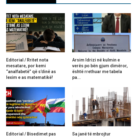
Editorial / Rritet nota
Arsim Idrizi në kulmin e
mesatare, por kemi
verës po bën gjum dimëror,
“analfabetë” që s’dinë as
është rrethuar me tabela
lexim e as matematikë!
pa...
Editorial / Bisedimet pas
Sa janë të mbrojtur