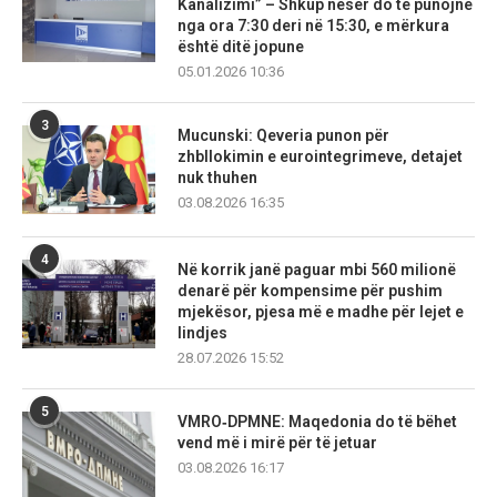
Kanalizimi” – Shkup nesër do të punojnë
nga ora 7:30 deri në 15:30, e mërkura
është ditë jopune
05.01.2026 10:36
3
Mucunski: Qeveria punon për
zhbllokimin e eurointegrimeve, detajet
nuk thuhen
03.08.2026 16:35
4
Në korrik janë paguar mbi 560 milionë
denarë për kompensime për pushim
mjekësor, pjesa më e madhe për lejet e
lindjes
28.07.2026 15:52
5
VMRO‑DPMNE: Maqedonia do të bëhet
vend më i mirë për të jetuar
03.08.2026 16:17