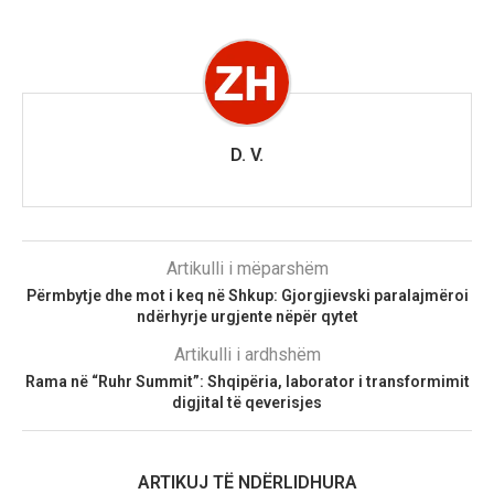
D. V.
Artikulli i mëparshëm
Përmbytje dhe mot i keq në Shkup: Gjorgjievski paralajmëroi
ndërhyrje urgjente nëpër qytet
Artikulli i ardhshëm
Rama në “Ruhr Summit”: Shqipëria, laborator i transformimit
digjital të qeverisjes
ARTIKUJ TË NDËRLIDHURA