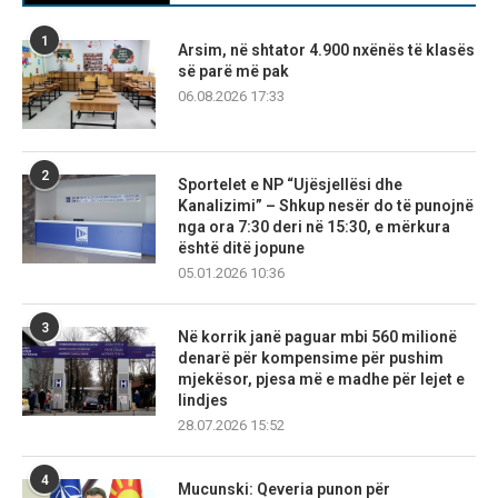
1
Arsim, në shtator 4.900 nxënës të klasës
së parë më pak
06.08.2026 17:33
2
Sportelet e NP “Ujësjellësi dhe
Kanalizimi” – Shkup nesër do të punojnë
nga ora 7:30 deri në 15:30, e mërkura
është ditë jopune
05.01.2026 10:36
3
Në korrik janë paguar mbi 560 milionë
denarë për kompensime për pushim
mjekësor, pjesa më e madhe për lejet e
lindjes
28.07.2026 15:52
4
Mucunski: Qeveria punon për