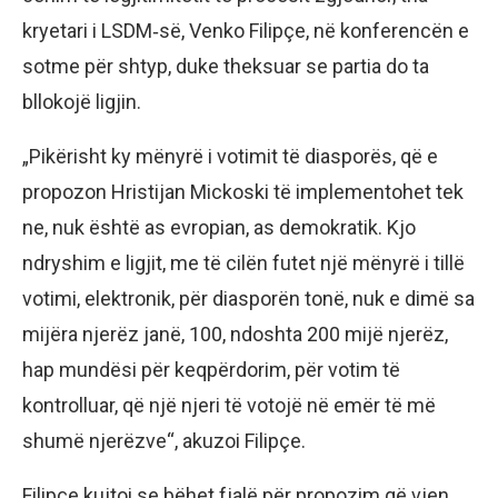
kryetari i LSDM‑së, Venko Filipçe, në konferencën e
sotme për shtyp, duke theksuar se partia do ta
bllokojë ligjin.
„Pikërisht ky mënyrë i votimit të diasporës, që e
propozon Hristijan Mickoski të implementohet tek
ne, nuk është as evropian, as demokratik. Kjo
ndryshim e ligjit, me të cilën futet një mënyrë i tillë
votimi, elektronik, për diasporën tonë, nuk e dimë sa
mijëra njerëz janë, 100, ndoshta 200 mijë njerëz,
hap mundësi për keqpërdorim, për votim të
kontrolluar, që një njeri të votojë në emër të më
shumë njerëzve“, akuzoi Filipçe.
Filipçe kujtoi se bëhet fjalë për propozim që vjen