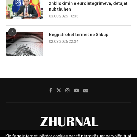
zhbllokimin e eurointegrimeve, detajet
nuk thuhen
03.08.2026 16:35
5
Regjistrohet tërmet në Shkup
02.08.2026 22:34
Kjo faqe interneti përdor cookies për të përmirësuar përvojën tuaj.