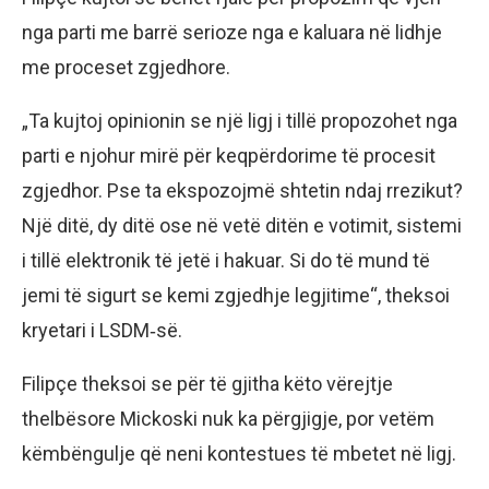
nga parti me barrë serioze nga e kaluara në lidhje
me proceset zgjedhore.
„Ta kujtoj opinionin se një ligj i tillë propozohet nga
parti e njohur mirë për keqpërdorime të procesit
zgjedhor. Pse ta ekspozojmë shtetin ndaj rrezikut?
Një ditë, dy ditë ose në vetë ditën e votimit, sistemi
i tillë elektronik të jetë i hakuar. Si do të mund të
jemi të sigurt se kemi zgjedhje legjitime“, theksoi
kryetari i LSDM‑së.
Filipçe theksoi se për të gjitha këto vërejtje
thelbësore Mickoski nuk ka përgjigje, por vetëm
këmbëngulje që neni kontestues të mbetet në ligj.