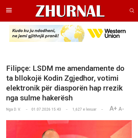
Filipçe: LSDM me amendamente do
ta bllokojë Kodin Zgjedhor, votimi
elektronik për diasporën hap rrezik
nga sulme hakerësh
A+
A-
Nga
D. V.
01.07.2026 15:43
1,627
e lexuar