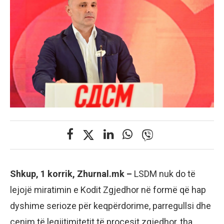
Shkup, 1 korrik, Zhurnal.mk –
LSDM nuk do të
lejojë miratimin e Kodit Zgjedhor në formë që hap
dyshime serioze për keqpërdorime, parregullsi dhe
cenim të legjitimitetit të procesit zgjedhor, tha