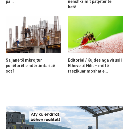
pa...
nënshkrimit patjetër të
ketë...
Sa janë të mbrojtur
Editorial / Kujdes nga virusi i
punëtorët e ndërtimtarisë
Etheve të Nilit – më të
sot?
rrezikuar moshat e...