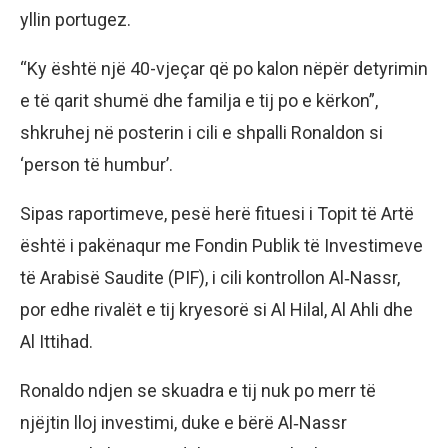
yllin portugez.
“Ky është një 40-vjeçar që po kalon nëpër detyrimin
e të qarit shumë dhe familja e tij po e kërkon”,
shkruhej në posterin i cili e shpalli Ronaldon si
‘person të humbur’.
Sipas raportimeve, pesë herë fituesi i Topit të Artë
është i pakënaqur me Fondin Publik të Investimeve
të Arabisë Saudite (PIF), i cili kontrollon Al‑Nassr,
por edhe rivalët e tij kryesorë si Al Hilal, Al Ahli dhe
Al Ittihad.
Ronaldo ndjen se skuadra e tij nuk po merr të
njëjtin lloj investimi, duke e bërë Al‑Nassr