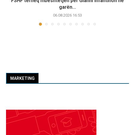
FSHF tërheq mbështetjen për Gianni Infantinon në
garën...
06.08.2026 16:53
MARKETING