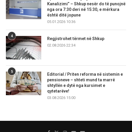
Kanalizimi” – Shkup nesër do të punojnë
nga ora 7:30 deri në 15:30, e mërkura
është ditë jopune
05.01.2026 10:36
4
Regjistrohet tërmet në Shkup
02.08.2026 22:34
5
Editorial / Priten reforma në sistemin e
pensioneve – shteti mund ta marrë
shtyllën e dytë nga kursimet e
qytetarëve!
03.08.2026 15:00