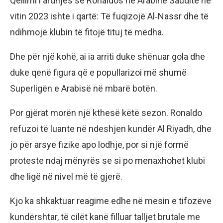
Qëllimi i ardhjes së Ronaldos në Arabinë Saudite në
vitin 2023 ishte i qartë: Të fuqizojë Al‑Nassr dhe të
ndihmojë klubin të fitojë tituj të mëdha.
Dhe për një kohë, ai ia arriti duke shënuar gola dhe
duke qenë figura që e popullarizoi më shumë
Superligën e Arabisë në mbarë botën.
Por gjërat morën një kthesë këtë sezon. Ronaldo
refuzoi të luante në ndeshjen kundër Al Riyadh, dhe
jo për arsye fizike apo lodhje, por si një formë
proteste ndaj mënyrës se si po menaxhohet klubi
dhe ligë në nivel më të gjerë.
Kjo ka shkaktuar reagime edhe në mesin e tifozëve
kundërshtar, të cilët kanë filluar talljet brutale me