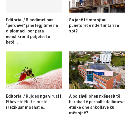
Editorial / Bisedimet pas
Sa janë të mbrojtur
“perdeve” janë legjitime në
punëtorët e ndërtimtarisë
diplomaci, por para
sot?
nënshkrimit patjetër të
ketë...
Editorial / Kujdes nga virusi i
A po zhvillohen nxënësit të
Etheve të Nilit – më të
barabartë përballë dallimeve
rrezikuar moshat e...
etnike dhe shkollave ku
mësojnë?