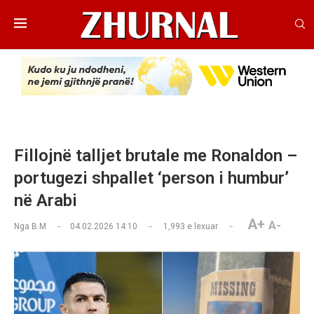
Fillojnë talljet brutale me Ronaldon –
portugezi shpallet ‘person i humbur’
në Arabi
A+
A-
Nga
B.M
04.02.2026 14:10
1,993
e lexuar