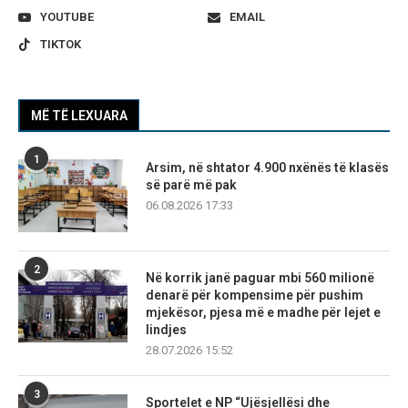
YOUTUBE
EMAIL
TIKTOK
MË TË LEXUARA
1
Arsim, në shtator 4.900 nxënës të klasës
së parë më pak
06.08.2026 17:33
2
Në korrik janë paguar mbi 560 milionë
denarë për kompensime për pushim
mjekësor, pjesa më e madhe për lejet e
lindjes
28.07.2026 15:52
3
Sportelet e NP “Ujësjellësi dhe