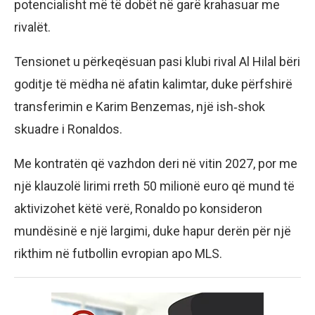
potencialisht më të dobët në garë krahasuar me
rivalët.
Tensionet u përkeqësuan pasi klubi rival Al Hilal bëri
goditje të mëdha në afatin kalimtar, duke përfshirë
transferimin e Karim Benzemas, një ish‑shok
skuadre i Ronaldos.
Me kontratën që vazhdon deri në vitin 2027, por me
një klauzolë lirimi rreth 50 milionë euro që mund të
aktivizohet këtë verë, Ronaldo po konsideron
mundësinë e një largimi, duke hapur derën për një
rikthim në futbollin evropian apo MLS.