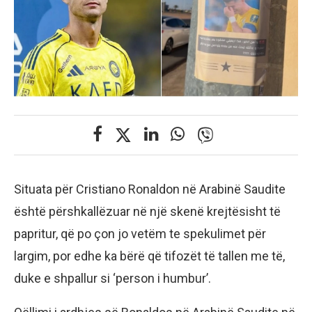
Situata për Cristiano Ronaldon në Arabinë Saudite
është përshkallëzuar në një skenë krejtësisht të
papritur, që po çon jo vetëm te spekulimet për
largim, por edhe ka bërë që tifozët të tallen me të,
duke e shpallur si ‘person i humbur’.