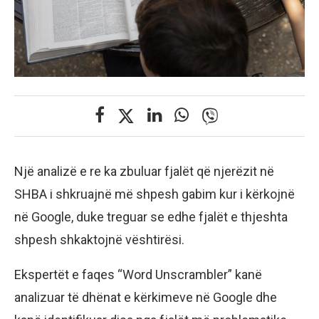
Një analizë e re ka zbuluar fjalët që njerëzit në
SHBA i shkruajnë më shpesh gabim kur i kërkojnë
në Google, duke treguar se edhe fjalët e thjeshta
shpesh shkaktojnë vështirësi.
Ekspertët e faqes “Word Unscrambler” kanë
analizuar të dhënat e kërkimeve në Google dhe