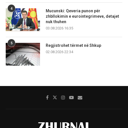
4
Mucunski: Qeveria punon për
zhbllokimin e eurointegrimeve, detajet
nuk thuhen
03.08.2026 16:35
5
Regjistrohet tërmet në Shkup
02.08.2026 22:34