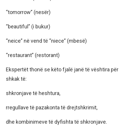
“tomorrow” (nesër)
“beautiful” (i bukur)
“neice” në vend të “niece” (mbesë)
“restaurant” (restorant)
Ekspertët thonë se këto fjalë janë të vështira për
shkak të:
shkronjave të heshtura,
rregullave të pazakonta të drejtshkrimit,
dhe kombinimeve të dyfishta të shkronjave.