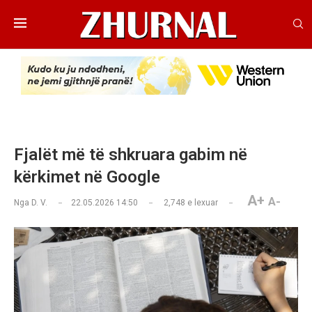
Fjalët më të shkruara gabim në
kërkimet në Google
A+
A-
Nga
D. V.
22.05.2026 14:50
2,748
e lexuar