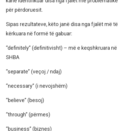
kanë identifikuar disa nga fjalët më problematike
për përdoruesit.
Sipas rezultateve, këto janë disa nga fjalët më të
kërkuara në formë të gabuar:
“definitely” (definitivisht) – më e keqshkruara në
SHBA
“separate” (veçoj / ndaj)
“necessary” (i nevojshëm)
“believe” (besoj)
“through” (përmes)
“business” (biznes)