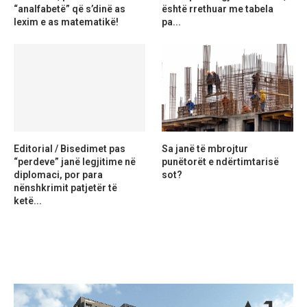
“analfabetë” që s’dinë as
është rrethuar me tabela
lexim e as matematikë!
pa...
Editorial / Bisedimet pas
Sa janë të mbrojtur
“perdeve” janë legjitime në
punëtorët e ndërtimtarisë
diplomaci, por para
sot?
nënshkrimit patjetër të
ketë...