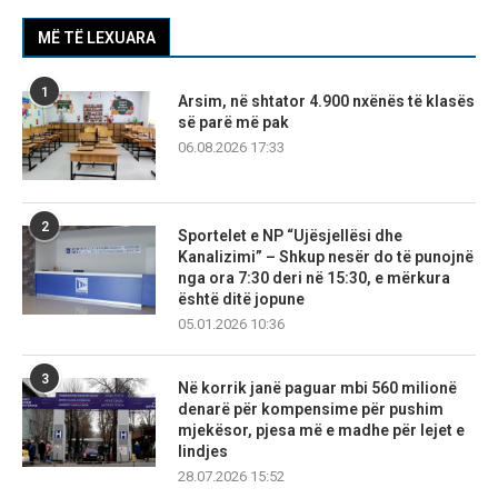
MË TË LEXUARA
1
Arsim, në shtator 4.900 nxënës të klasës
së parë më pak
06.08.2026 17:33
2
Sportelet e NP “Ujësjellësi dhe
Kanalizimi” – Shkup nesër do të punojnë
nga ora 7:30 deri në 15:30, e mërkura
është ditë jopune
05.01.2026 10:36
3
Në korrik janë paguar mbi 560 milionë
denarë për kompensime për pushim
mjekësor, pjesa më e madhe për lejet e
lindjes
28.07.2026 15:52