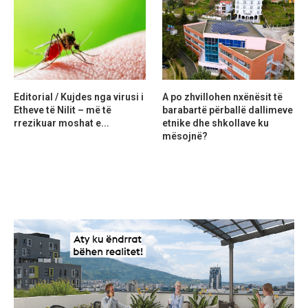
Editorial / Kujdes nga virusi i
A po zhvillohen nxënësit të
Etheve të Nilit – më të
barabartë përballë dallimeve
rrezikuar moshat e...
etnike dhe shkollave ku
mësojnë?