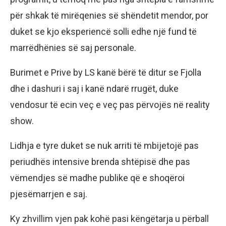
për shkak të mirëqenies së shëndetit mendor, por
duket se kjo eksperiencë solli edhe një fund të
marrëdhënies së saj personale.
Burimet e Prive by LS kanë bërë të ditur se Fjolla
dhe i dashuri i saj i kanë ndarë rrugët, duke
vendosur të ecin veç e veç pas përvojës në reality
show.
Lidhja e tyre duket se nuk arriti të mbijetojë pas
periudhës intensive brenda shtëpisë dhe pas
vëmendjes së madhe publike që e shoqëroi
pjesëmarrjen e saj.
Ky zhvillim vjen pak kohë pasi këngëtarja u përball