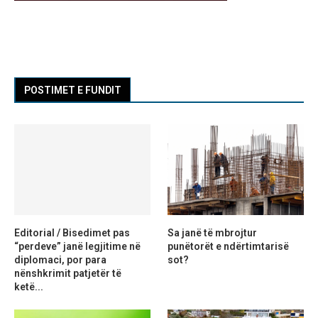
POSTIMET E FUNDIT
Editorial / Bisedimet pas
Sa janë të mbrojtur
“perdeve” janë legjitime në
punëtorët e ndërtimtarisë
diplomaci, por para
sot?
nënshkrimit patjetër të
ketë...