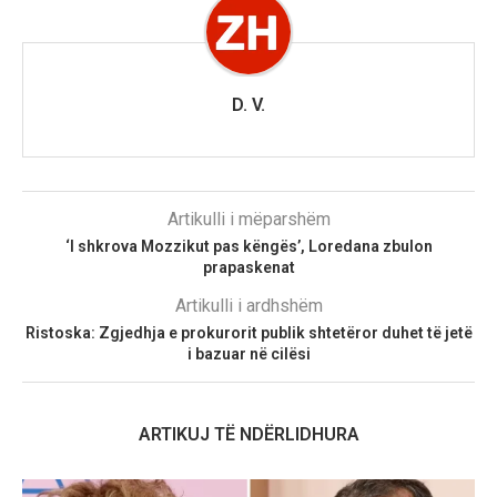
D. V.
Artikulli i mëparshëm
‘I shkrova Mozzikut pas këngës’, Loredana zbulon
prapaskenat
Artikulli i ardhshëm
Ristoska: Zgjedhja e prokurorit publik shtetëror duhet të jetë
i bazuar në cilësi
ARTIKUJ TË NDËRLIDHURA