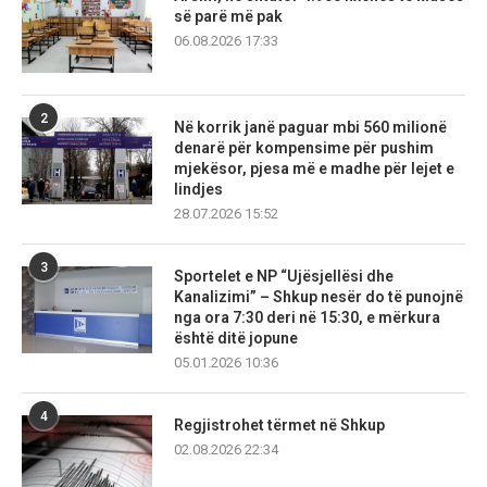
së parë më pak
06.08.2026 17:33
2
Në korrik janë paguar mbi 560 milionë
denarë për kompensime për pushim
mjekësor, pjesa më e madhe për lejet e
lindjes
28.07.2026 15:52
3
Sportelet e NP “Ujësjellësi dhe
Kanalizimi” – Shkup nesër do të punojnë
nga ora 7:30 deri në 15:30, e mërkura
është ditë jopune
05.01.2026 10:36
4
Regjistrohet tërmet në Shkup
02.08.2026 22:34