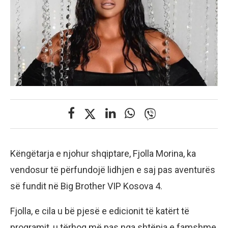
Këngëtarja e njohur shqiptare, Fjolla Morina, ka
vendosur të përfundojë lidhjen e saj pas aventurës
së fundit në Big Brother VIP Kosova 4.
Fjolla, e cila u bë pjesë e edicionit të katërt të
programit, u tërhoq më pas nga shtëpia e famshme