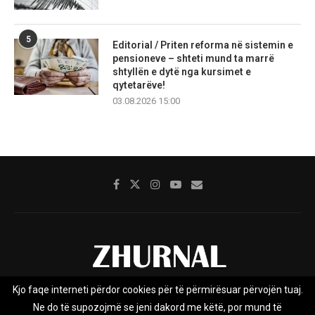
5
Editorial / Priten reforma në sistemin e
pensioneve – shteti mund ta marrë
shtyllën e dytë nga kursimet e
qytetarëve!
03.08.2026 15:00
Kjo faqe interneti përdor cookies për të përmirësuar përvojën tuaj.
Rreth nesh
Impresumi
Marketing
Kontakt
Ne do të supozojmë se jeni dakord me këtë, por mund të