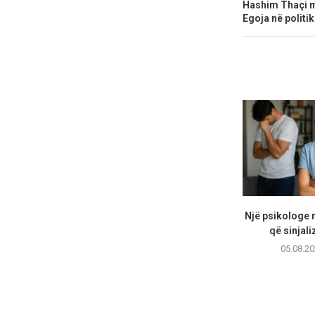
Hashim Thaçi m
Egoja në politi
Një psikologe 
që sinjali
05.08.20