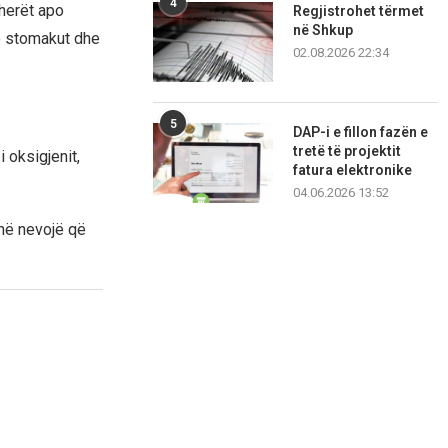
4
 herët apo
Regjistrohet tërmet
në Shkup
 e stomakut dhe
02.08.2026 22:34
5
DAP-i e fillon fazën e
tretë të projektit
 oksigjenit,
fatura elektronike
04.06.2026 13:52
anë nevojë që