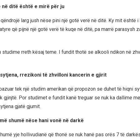
 në ditë është e mirë për ju
qëndrojë larg jush nëse pini një gotë verë në ditë. Ky mit është i
atyre që pijnë një gotë verë të kuqe në ditë, pa marrë parasysh z
studime rreth kësaj teme. I fundit thotë se alkooli ndikon në zhv
sytjena, rrezikoni të zhvilloni kancerin e gjirit
 bazuar tek një studim amerikan që propozon se duhet të hiqni sy
ek gjinjtë. Por studimet e fundit kanë treguar se nuk ka dallime 
ytjena gjatë gjumit.
më shumë nëse hani vonë në darkë
humë yje hollivudianë që thonë se nuk hanë pas orës 7 të darkës