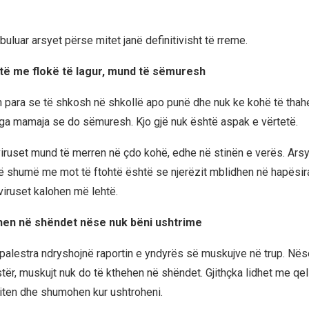
uluar arsyet përse mitet janë definitivisht të rreme.
të me flokë të lagur, mund të sëmuresh
para se të shkosh në shkollë apo punë dhe nuk ke kohë të thah
ga mamaja se do sëmuresh. Kjo gjë nuk është aspak e vërtetë.
viruset mund të merren në çdo kohë, edhe në stinën e verës. Ars
shumë me mot të ftohtë është se njerëzit mblidhen në hapësira
viruset kalohen më lehtë.
hen në shëndet nëse nuk bëni ushtrime
palestra ndryshojnë raportin e yndyrës së muskujve në trup. Nës
tër, muskujt nuk do të kthehen në shëndet. Gjithçka lidhet me qel
iten dhe shumohen kur ushtroheni.