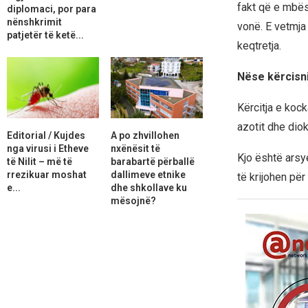
fakt që e mbës
diplomaci, por para
nënshkrimit
vonë. E vetmja
patjetër të ketë...
keqtretja.
Nëse kërcisni
Kërcitja e kock
azotit dhe diok
Editorial / Kujdes
A po zhvillohen
nga virusi i Etheve
nxënësit të
Kjo është arsy
të Nilit – më të
barabartë përballë
rrezikuar moshat
dallimeve etnike
të krijohen për 
e...
dhe shkollave ku
mësojnë?