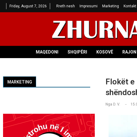
Friday, August 7, 2026
Rreth nesh
Impresumi
Marketing
Kontakt
MAQEDONI
SHQIPËRI
KOSOVË
RAJON 
Flokët e
MARKETING
shëndosh
Nga
D. V.
15.