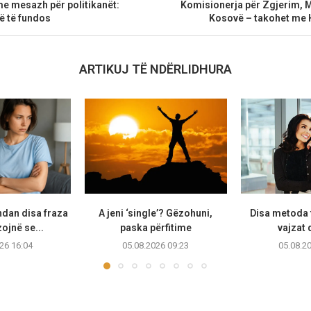
e mesazh për politikanët:
Komisionerja për Zgjerim, M
kë të fundos
Kosovë – takohet me H
ARTIKUJ TË NDËRLIDHURA
ndan disa fraza
A jeni ‘single’? Gëzohuni,
Disa metoda 
zojnë se...
paska përfitime
vajzat 
26 16:04
05.08.2026 09:23
05.08.2