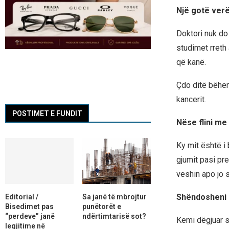
Një gotë verë
Doktori nuk do 
studimet rreth 
që kanë.
Çdo ditë bëhen 
kancerit.
POSTIMET E FUNDIT
Nëse flini me 
Ky mit është i
gjumit pasi pr
veshin apo jo s
Shëndosheni 
Editorial /
Sa janë të mbrojtur
Bisedimet pas
punëtorët e
“perdeve” janë
ndërtimtarisë sot?
Kemi dëgjuar s
legjitime në