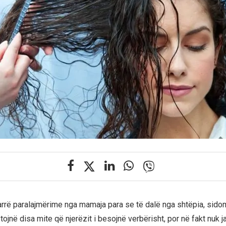
arrë paralajmërime nga mamaja para se të dalë nga shtëpia, sido
tojnë disa mite që njerëzit i besojnë verbërisht, por në fakt nuk 