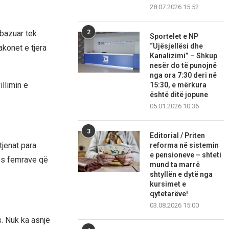
28.07.2026 15:52
2
 bazuar tek
Sportelet e NP
“Ujësjellësi dhe
akonet e tjera
Kanalizimi” – Shkup
nesër do të punojnë
nga ora 7:30 deri në
illimin e
15:30, e mërkura
është ditë jopune
05.01.2026 10:36
3
Editorial / Priten
tjenat para
reforma në sistemin
e pensioneve – shteti
mes femrave që
mund ta marrë
shtyllën e dytë nga
kursimet e
qytetarëve!
03.08.2026 15:00
. Nuk ka asnjë