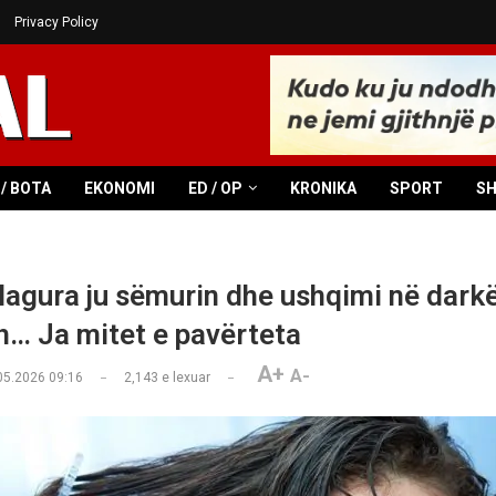
Privacy Policy
/ BOTA
EKONOMI
ED / OP
KRONIKA
SPORT
S
 lagura ju sëmurin dhe ushqimi në darkë
… Ja mitet e pavërteta
A+
A-
05.2026 09:16
2,143
e lexuar