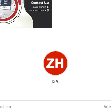
D. V.
parshëm
Arti