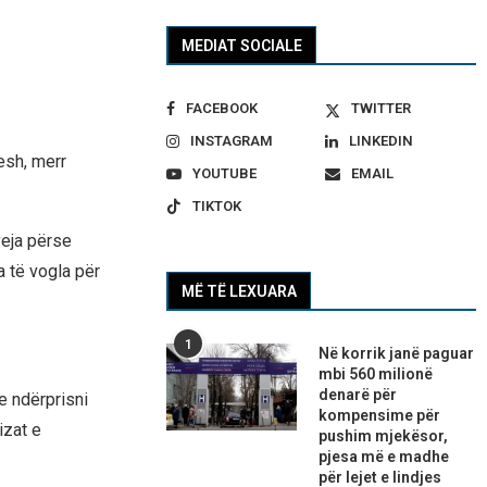
MEDIAT SOCIALE
FACEBOOK
TWITTER
INSTAGRAM
LINKEDIN
esh, merr
YOUTUBE
EMAIL
TIKTOK
yeja përse
 të vogla për
MË TË LEXUARA
1
Në korrik janë paguar
mbi 560 milionë
denarë për
e ndërprisni
kompensime për
izat e
pushim mjekësor,
pjesa më e madhe
për lejet e lindjes