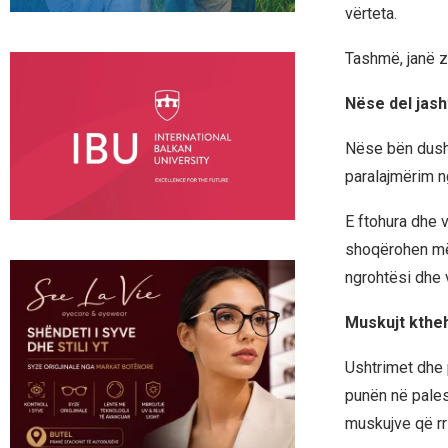
vërteta.
Tashmë, janë zb
Nëse del jash
Nëse bën dush 
paralajmërim n
E ftohura dhe 
shoqërohen më 
ngrohtësi dhe 
Muskujt kthe
Ushtrimet dhe 
punën në pales
muskujve që rr