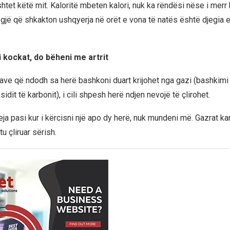
htet këtë mit. Kaloritë mbeten kalori, nuk ka rëndësi nëse i merr
 gjë që shkakton ushqyerja në orët e vona të natës është djegia
 kockat, do bëheni me artrit
ave që ndodh sa herë bashkoni duart krijohet nga gazi (bashkimi i
sidit të karbonit), i cili shpesh herë ndjen nevojë të çlirohet.
eja pasi kur i kërcisni një apo dy herë, nuk mundeni më. Gazrat k
tu çliruar sërish.