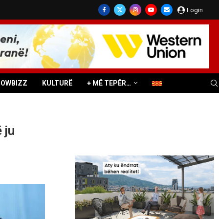
Login
HOWBIZZ
KULTURË
+ MË TEPËR…
 ju