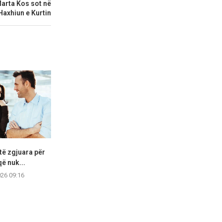
arta Kos sot në
axhiun e Kurtin
të zgjuara për
11 mënyra si të jeni i lumtur,
6 shkaktarët 
që nuk...
edhe...
të d
026 09:16
04.08.2026 09:15
03.08.2