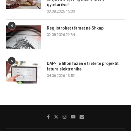
qytetarëve!
03.08.2026 15:00
4
Regjistrohet tërmet në Shkup
02.08.2026 22:34
5
DAP-i e fillon fazën e tretë të projektit
fatura elektronike
04.06.2026 13:52