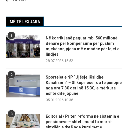
MË TË LEXUARA
1
Në korrik janë paguar mbi 560 milionë
denarë për kompensime për pushim
mjekësor, pjesa më e madhe për lejet e
lindjes
28.07.2026 15:52
2
Sportelet e NP “Ujësjellësi dhe
Kanalizimi” – Shkup nesër do të punojnë
nga ora 7:30 deri në 15:30, e mërkura
është ditë jopune
05.01.2026 10:36
3
Editorial / Priten reforma në sistemin e
pensioneve – shteti mund ta marrë
shtyllën e dytë nga kursimet e