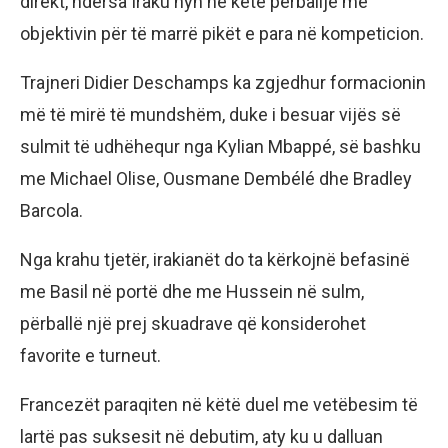
direkt, ndërsa Iraku hyn në këtë përballje me
objektivin për të marrë pikët e para në kompeticion.
Trajneri Didier Deschamps ka zgjedhur formacionin
më të mirë të mundshëm, duke i besuar vijës së
sulmit të udhëhequr nga Kylian Mbappé, së bashku
me Michael Olise, Ousmane Dembélé dhe Bradley
Barcola.
Nga krahu tjetër, irakianët do ta kërkojnë befasinë
me Basil në portë dhe me Hussein në sulm,
përballë një prej skuadrave që konsiderohet
favorite e turneut.
Francezët paraqiten në këtë duel me vetëbesim të
lartë pas suksesit në debutim, aty ku u dalluan