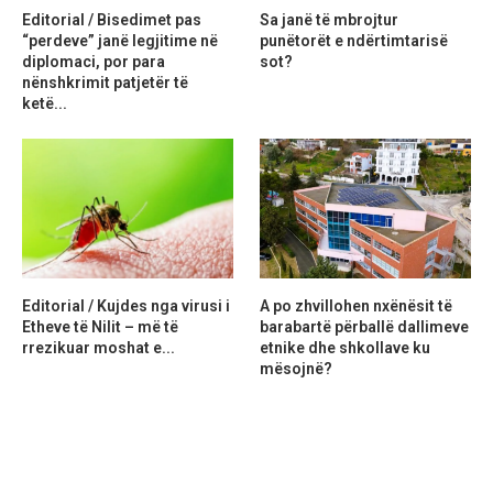
Editorial / Bisedimet pas
Sa janë të mbrojtur
“perdeve” janë legjitime në
punëtorët e ndërtimtarisë
diplomaci, por para
sot?
nënshkrimit patjetër të
ketë...
Editorial / Kujdes nga virusi i
A po zhvillohen nxënësit të
Etheve të Nilit – më të
barabartë përballë dallimeve
rrezikuar moshat e...
etnike dhe shkollave ku
mësojnë?