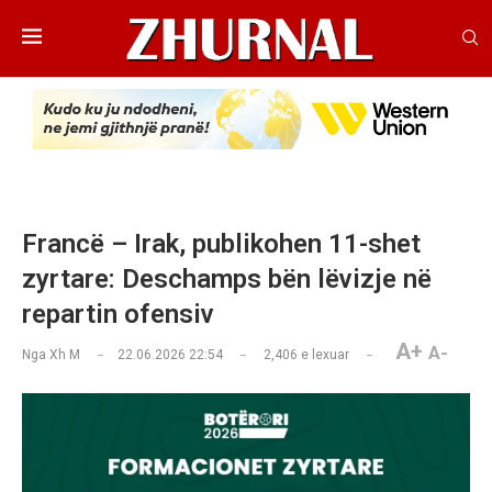
Francë – Irak, publikohen 11-shet
zyrtare: Deschamps bën lëvizje në
repartin ofensiv
A+
A-
Nga
Xh M
22.06.2026 22:54
2,406
e lexuar