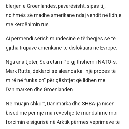
blerjen e Groenlandës, pavarësisht, sipas tij,
ndihmës së madhe amerikane ndaj vendit në lidhje
me kërcënimin rus.
Ai përmendi sërish mundësinë e tërheqjes së të
gjitha trupave amerikane të dislokuara në Evropë.
Nga ana tjetër, Sekretari i Përgjithshëm i NATO-s,
Mark Rutte, deklaroi se aleanca ka “një proces të
mirë në funksion” për çështjet që lidhen me
Danimarkën dhe Groenlandën.
Në muajin shkurt, Danimarka dhe SHBA-ja nisën
bisedime për një marrëveshje të mundshme mbi
forcimin e sigurisë në Arktik përmes veprimeve të