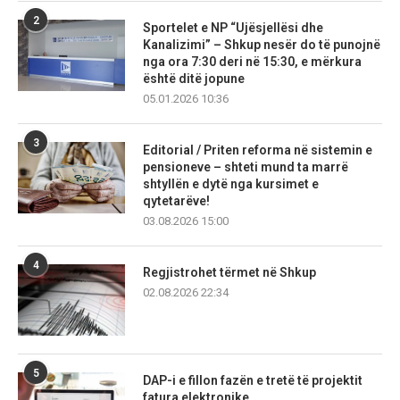
2
Sportelet e NP “Ujësjellësi dhe
Kanalizimi” – Shkup nesër do të punojnë
nga ora 7:30 deri në 15:30, e mërkura
është ditë jopune
05.01.2026 10:36
3
Editorial / Priten reforma në sistemin e
pensioneve – shteti mund ta marrë
shtyllën e dytë nga kursimet e
qytetarëve!
03.08.2026 15:00
4
Regjistrohet tërmet në Shkup
02.08.2026 22:34
5
DAP-i e fillon fazën e tretë të projektit
fatura elektronike