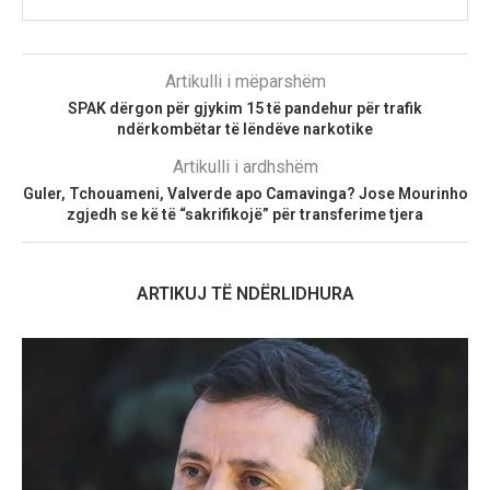
Artikulli i mëparshëm
SPAK dërgon për gjykim 15 të pandehur për trafik
ndërkombëtar të lëndëve narkotike
Artikulli i ardhshëm
Guler, Tchouameni, Valverde apo Camavinga? Jose Mourinho
zgjedh se kë të “sakrifikojë” për transferime tjera​
ARTIKUJ TË NDËRLIDHURA