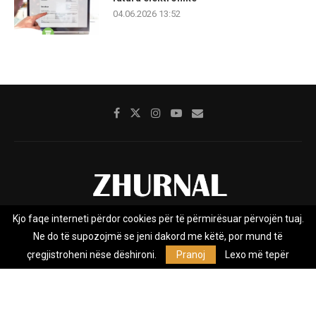
04.06.2026 13:52
Kjo faqe interneti përdor cookies për të përmirësuar përvojën tuaj.
Rreth nesh
Impresumi
Marketing
Kontakt
Ne do të supozojmë se jeni dakord me këtë, por mund të
Privacy Policy
çregjistroheni nëse dëshironi.
Pranoj
Lexo më tepër
Zhurnal.mk është Agjenci e Lajmeve e pavarur, e themeluar në vitin
2009, që e mbulon Maqedoninë, Kosovën, Shqipërinë edhe lajmet
nga bota.