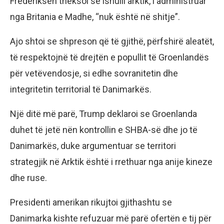
Frederiksen theksoi se ishulli arktik, i administruar
nga Britania e Madhe, “nuk është në shitje”.
Ajo shtoi se shpreson që të gjithë, përfshirë aleatët,
të respektojnë të drejtën e popullit të Groenlandës
për vetëvendosje, si edhe sovranitetin dhe
integritetin territorial të Danimarkës.
Një ditë më parë, Trump deklaroi se Groenlanda
duhet të jetë nën kontrollin e SHBA-së dhe jo të
Danimarkës, duke argumentuar se territori
strategjik në Arktik është i rrethuar nga anije kineze
dhe ruse.
Presidenti amerikan rikujtoi gjithashtu se
Danimarka kishte refuzuar më parë ofertën e tij për