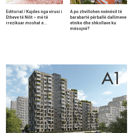
Editorial / Kujdes nga virusi i
A po zhvillohen nxënësit të
Etheve të Nilit – më të
barabartë përballë dallimeve
rrezikuar moshat e...
etnike dhe shkollave ku
mësojnë?