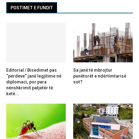
POSTIMET E FUNDIT
Editorial / Bisedimet pas
Sa janë të mbrojtur
“perdeve” janë legjitime në
punëtorët e ndërtimtarisë
diplomaci, por para
sot?
nënshkrimit patjetër të
ketë...