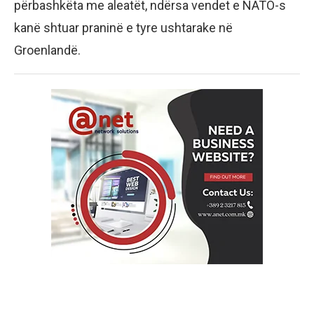
përbashkëta me aleatët, ndërsa vendet e NATO-s
kanë shtuar praninë e tyre ushtarake në
Groenlandë.