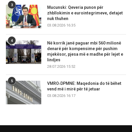
3
Mucunski: Qeveria punon për
zhbllokimin e eurointegrimeve, detajet
nuk thuhen
03.08.2026 16:35
4
Në korrik janë paguar mbi 560 milionë
denarë për kompensime për pushim
mjekësor, pjesa më e madhe për lejet e
lindjes
28.07.2026 15:52
5
VMRO‑DPMNE: Maqedonia do të bëhet
vend më i mirë për të jetuar
03.08.2026 16:17