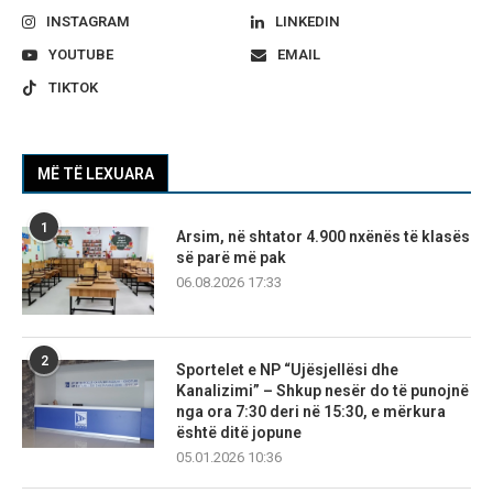
INSTAGRAM
LINKEDIN
YOUTUBE
EMAIL
TIKTOK
MË TË LEXUARA
1
Arsim, në shtator 4.900 nxënës të klasës
së parë më pak
06.08.2026 17:33
2
Sportelet e NP “Ujësjellësi dhe
Kanalizimi” – Shkup nesër do të punojnë
nga ora 7:30 deri në 15:30, e mërkura
është ditë jopune
05.01.2026 10:36