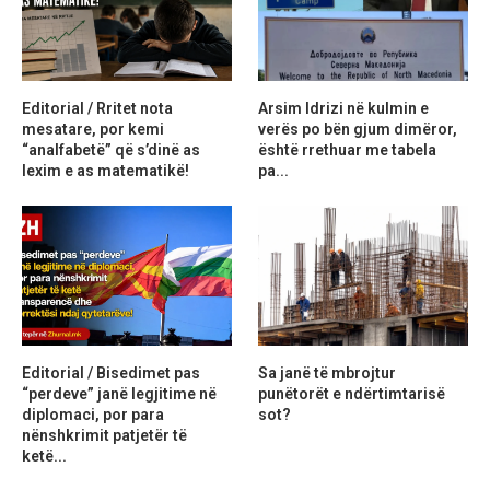
Editorial / Rritet nota
Arsim Idrizi në kulmin e
mesatare, por kemi
verës po bën gjum dimëror,
“analfabetë” që s’dinë as
është rrethuar me tabela
lexim e as matematikë!
pa...
Editorial / Bisedimet pas
Sa janë të mbrojtur
“perdeve” janë legjitime në
punëtorët e ndërtimtarisë
diplomaci, por para
sot?
nënshkrimit patjetër të
ketë...