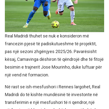
Real Madridi thuhet se nuk e konsideron më
francezin pjesë të padiskutueshme të projektit,
pas një sezoni zhgënjyes 2025/26. Pavarësisht
kësaj, Camavinga dëshiron të qëndrojë dhe të fitojë
besimin e trajnerit Jose Mourinho, duke luftuar për
një vend në formacion.
Në rast se ish-mesfushori i Rennes largohet, Real
Madridi do të kishte mundësinë të investonte në
transferimin e një mesfushori të ri qendror, një