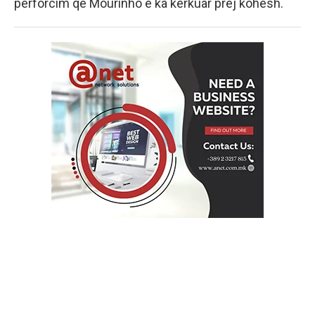
përforcim që Mourinho e ka kërkuar prej kohësh.