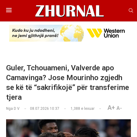
Guler, Tchouameni, Valverde apo
Camavinga? Jose Mourinho zgjedh
se kë të “sakrifikojë” për transferime
tjera​
A+
A-
Nga
D V
08.07.2026 10:37
1,388
e lexuar