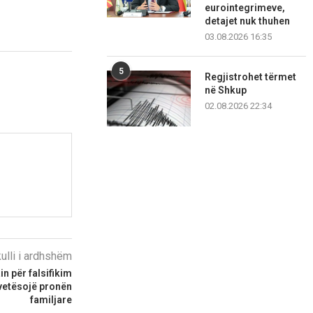
eurointegrimeve,
detajet nuk thuhen
03.08.2026 16:35
5
Regjistrohet tërmet
në Shkup
02.08.2026 22:34
kulli i ardhshëm
n për falsifikim
vetësojë pronën
familjare