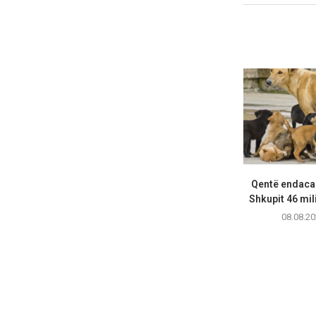
Qentë endacak
Shkupit 46 mil
08.08.20