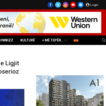
Login
HOWBIZZ
KULTURË
+ MË TEPËR…
e Ligjit
oserioz