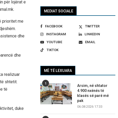
 për lojërat e
rnal.mk.
MEDIAT SOCIALE
ë prioritet me
FACEBOOK
TWITTER
ndjeshëm.
INSTAGRAM
LINKEDIN
onsistence dhe
YOUTUBE
EMAIL
TIKTOK
sparencë dhe
MË TË LEXUARA
ka realizuar
ë shtetit.
1
Arsim, në shtator
je të
4.900 nxënës të
klasës së parë më
pak
06.08.2026 17:33
ktivitet, duke