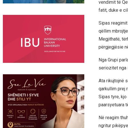
vendimit të Qe
fatit, duke e 
Sipas reagimit 
qëllim mbrojtje
Megjithatë, të
përgjegjësie në
Nga Grupi parl
seriozitet nga
Ata rikujtojnë s
qarkullim prej 
Sipas tyre, kj
paarsyetuara të
Në reagim thuhe
ngritur pikëpy