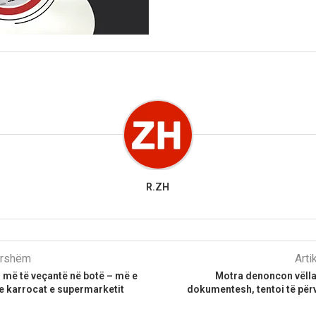
R.ZH
parshëm
Arti
 më të veçantë në botë – më e
Motra denoncon vëllai
e karrocat e supermarketit
dokumentesh, tentoi të për