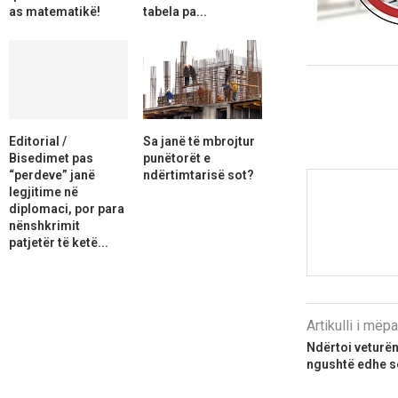
as matematikë!
tabela pa...
Editorial /
Sa janë të mbrojtur
Bisedimet pas
punëtorët e
“perdeve” janë
ndërtimtarisë sot?
legjitime në
diplomaci, por para
nënshkrimit
patjetër të ketë...
Artikulli i më
Ndërtoi veturën
ngushtë edhe s