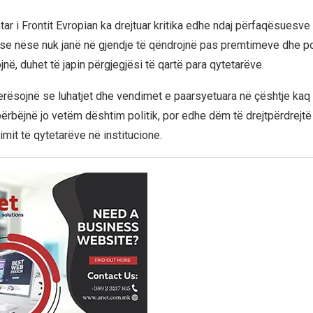
ar i Frontit Evropian ka drejtuar kritika edhe ndaj përfaqësuesve 
se nëse nuk janë në gjendje të qëndrojnë pas premtimeve dhe po
në, duhet të japin përgjegjësi të qartë para qytetarëve.
lerësojnë se luhatjet dhe vendimet e paarsyetuara në çështje kaq 
rbëjnë jo vetëm dështim politik, por edhe dëm të drejtpërdrejtë 
mit të qytetarëve në institucione.