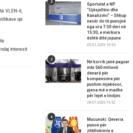
2
Sportelet e NP
“Ujësjellësi dhe
të VLEN-it,
Kanalizimi” – Shkup
litikave që
nesër do të punojnë
nga ora 7:30 deri në
15:30, e mërkura
është ditë jopune
të
05.01.2026 10:36
ndaj interesit
3
Në korrik janë paguar
mbi 560 milionë
denarë për
kompensime për
pushim mjekësor,
pjesa më e madhe
për lejet e lindjes
28.07.2026 15:52
4
Mucunski: Qeveria
punon për
zhbllokimin e