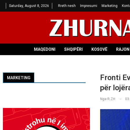
Saturday, August 8, 2026
Rreth nesh
Impresumi
Marketing
Kont
MAQEDONI
SHQIPËRI
KOSOVË
RAJON 
Fronti Ev
MARKETING
për lojër
Nga
R.ZH
03