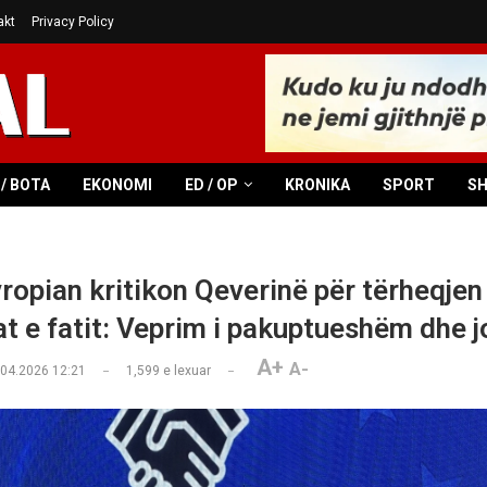
akt
Privacy Policy
/ BOTA
EKONOMI
ED / OP
KRONIKA
SPORT
S
ropian kritikon Qeverinë për tërheqjen 
at e fatit: Veprim i pakuptueshëm dhe j
A+
A-
.04.2026 12:21
1,599
e lexuar