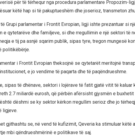
verisë për të tërhequr nga procedura parlamentare Propozim-ligjin
cilësuar këtë hap si të pakuptueshëm dhe joserioz, transmeton zhu
të Grupi parlamentar i Frontit Evropian, ligji ishte prezantuar si nj
n e qytetarëve dhe familjeve, si dhe rregullimin e një sektori të 
rheqja e tij pa asnjë sqarim publik, sipas tyre, tregon mungesë k
 politikëbërje.
amentar i Frontit Evropian theksojnë se qytetarët meritojnë tran
 institucionet, e jo vendime të paqarta dhe të paqëndrueshme.
e, sipas të dhënave, sektori i lojërave të fatit gjatë vitit të kaluar 
rreth 2.7 miliardë eurosh, që përbën afërsisht gjysmën e buxhetit t
o është dëshmi se ky sektor kërkon rregullim serioz dhe jo tërheq
 ligjeve.
t gjithashtu se, në vend të kufizimit, Qeveria ka stimuluar këtë a
etje mbi qëndrueshmërinë e politikave të saj.