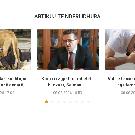
ARTIKUJ TË NDËRLIDHURA
ë i kushtojnë
Kodi i ri zgjedhor mbetet i
Vala e të nxeh
ionë denarë,...
bllokuar, Selmani:...
nga temp
26 17:04
08.08.2026 16:59
08.08.2