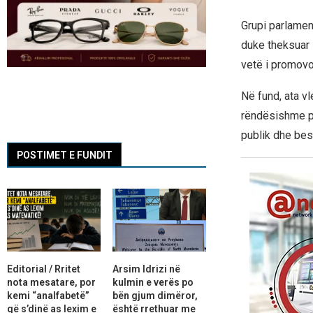
Grupi parlament
duke theksuar 
vetë i promovoj
Në fund, ata v
rëndësishme pë
publik dhe besi
POSTIMET E FUNDIT
Editorial / Rritet
Arsim Idrizi në
nota mesatare, por
kulmin e verës po
kemi “analfabetë”
bën gjum dimëror,
që s’dinë as lexim e
është rrethuar me