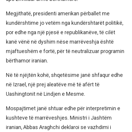
Megjithatë, presidenti amerikan përballet me
kundërshtime jo vetëm nga kundërshtarët politikë,
por edhe nga një pjesë e republikanëve, të cilët
kanë vënë në dyshim nëse marrëveshja është
mjaftueshëm e fortë, për të neutralizuar programin
bërthamor iranian.
Në të njëjtën kohë, shqetësime janë shfaqur edhe
në Izrael, një prej aleatëve më të afërt të
Uashingtonit në Lindjen e Mesme.
Mospajtimet janë shtuar edhe për interpretimin e
kushteve të marrëveshjes. Ministri i Jashtëm
iranian, Abbas Araghchi deklaroi se vazhdimi i