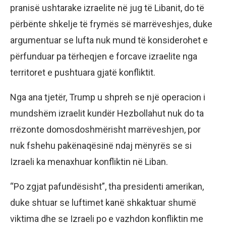
pranisë ushtarake izraelite në jug të Libanit, do të
përbënte shkelje të frymës së marrëveshjes, duke
argumentuar se lufta nuk mund të konsiderohet e
përfunduar pa tërheqjen e forcave izraelite nga
territoret e pushtuara gjatë konfliktit.
Nga ana tjetër, Trump u shpreh se një operacion i
mundshëm izraelit kundër Hezbollahut nuk do ta
rrëzonte domosdoshmërisht marrëveshjen, por
nuk fshehu pakënaqësinë ndaj mënyrës se si
Izraeli ka menaxhuar konfliktin në Liban.
“Po zgjat pafundësisht”, tha presidenti amerikan,
duke shtuar se luftimet kanë shkaktuar shumë
viktima dhe se Izraeli po e vazhdon konfliktin me