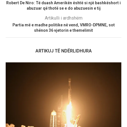
Robert De Niro: Të duash Amerikën është si një bashkëshort i
abuzuar që thotë se e do abuzuesin e tij
Artikulli i ardhshëm
Partia më e madhe politike në vend, VMRO-DPMNE, sot
shënon 36 vjetorin e themelimit
ARTIKUJ TË NDËRLIDHURA