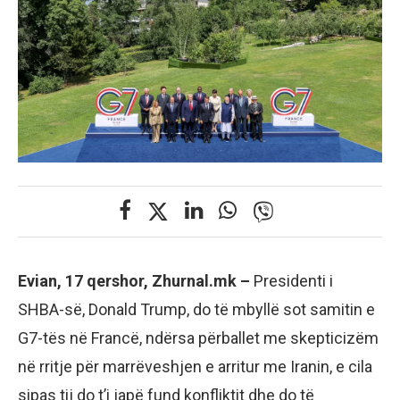
Evian, 17 qershor, Zhurnal.mk –
Presidenti i
SHBA-së, Donald Trump, do të mbyllë sot samitin e
G7-tës në Francë, ndërsa përballet me skepticizëm
në rritje për marrëveshjen e arritur me Iranin, e cila
sipas tij do t’i japë fund konfliktit dhe do të