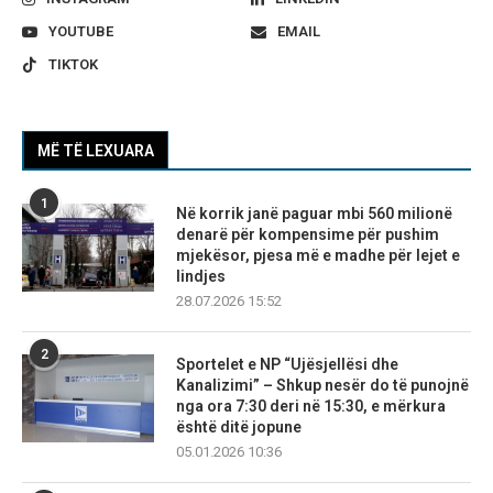
YOUTUBE
EMAIL
TIKTOK
MË TË LEXUARA
1
Në korrik janë paguar mbi 560 milionë
denarë për kompensime për pushim
mjekësor, pjesa më e madhe për lejet e
lindjes
28.07.2026 15:52
2
Sportelet e NP “Ujësjellësi dhe
Kanalizimi” – Shkup nesër do të punojnë
nga ora 7:30 deri në 15:30, e mërkura
është ditë jopune
05.01.2026 10:36