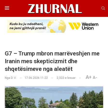
G7 – Trump mbron marrëveshjen me
Iranin mes skepticizmit dhe
shqetësimeve nga aleatët
A+
A-
Nga
D. V.
17.06.2026 11:22
2,322
e lexuar