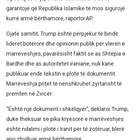
garantojë që Republika Islamike të mos sigurojë
kurrë armë bërthamore, raportoi AP.
Gjatë samitit, Trump është përpjekur të bindë
liderët botërorë dhe opinionin publik për vlerën e
marrëveshjes, pavarësisht faktit se as Shtëpia e
Bardhë dhe as autoritetet iraniane, nuk kanë
publikuar ende tekstin e plotë të dokumentit.
Marrëveshja pritet të nënshkruhet zyrtarisht të
premten në Zvicër.
“Është një dokument i shkëlqyer”, deklaroi Trump,
duke theksuar se pika kryesore e marrëveshjes
është ndalimi i plotë i Iranit për të zotëruar, blerë
apo zhvilluar armë bërthamore.