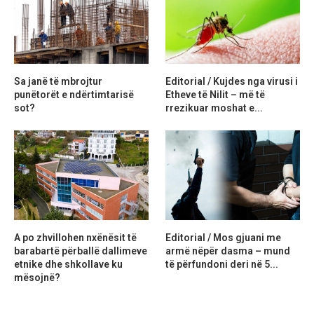
Sa janë të mbrojtur
Editorial / Kujdes nga virusi i
punëtorët e ndërtimtarisë
Etheve të Nilit – më të
sot?
rrezikuar moshat e...
A po zhvillohen nxënësit të
Editorial / Mos gjuani me
barabartë përballë dallimeve
armë nëpër dasma – mund
etnike dhe shkollave ku
të përfundoni deri në 5...
mësojnë?