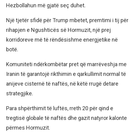
Hezbollahun më gjatë seç duhet.
Një tjetër sfidë për Trump mbetet, premtimi i tij për
rihapjen e Ngushticës së Hormuzit, një prej
korridoreve më të rëndësishme energjetike në
botë.
Komuniteti ndërkombëtar pret që marrëveshja me
Iranin të garantojë rikthimin e qarkullimit normal të
anijeve cisternë të naftës, në këtë rrugë detare
strategjike.
Para shpërthimit të luftës, rreth 20 për qind e
tregtisë globale të naftës dhe gazit natyror kalonte
përmes Hormuzit.